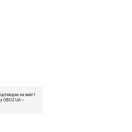
ідповідає за зміст
ку OBOZ.UA –