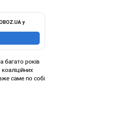
 OBOZ.UA у
а багато років
 коаліційних
вже саме по собі