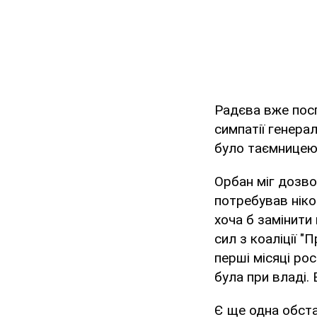
Радєва вже посп
симпатії генера
було таємницею.
Орбан міг дозво
потребував ніко
хоча б замінити
сил з коаліції "
перші місяці рос
була при владі. 
Є ще одна обста