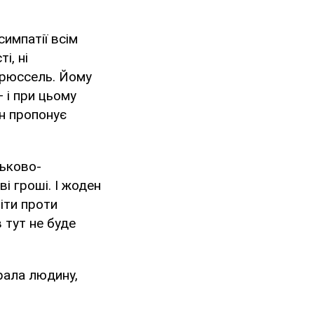
импатії всім
і, ні
Брюссель. Йому
 і при цьому
ін пропонує
ськово-
і гроші. І жоден
іти проти
 тут не буде
рала людину,