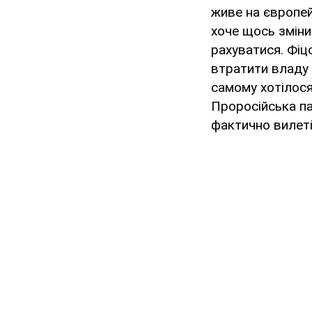
живе на європей
хоче щось змінит
рахуватися. Фіц
втратити владу 
самому хотілося
Проросійська па
фактично вилеті