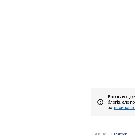
Важливо:
дум
блогів, але п
за
посиланням
Facebook
ДЖЕРЕЛО: