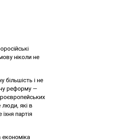
оросійські
мову ніколи не
 більшість і не
зну реформу —
 проєвропейських
 люди, які в
 їхня партія
а економіка