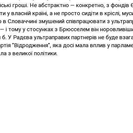
ські гроші. Не абстрактно — конкретно, з фондів Є
и у власній країні, а не просто сидіти в кріслі, му
о в Словаччині змушений співпрацювати з ультра
— і тому у стосунках з Брюсселем він норовливіши
 б. У Радєва ультраправих партнерів не буде взага
ртія "Відродження", яка досі мала вплив у парламе
ла з великої політики.