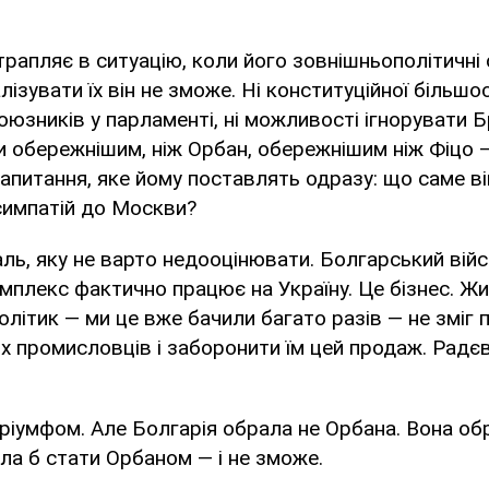
рапляє в ситуацію, коли його зовнішньополітичні с
лізувати їх він не зможе. Ні конституційної більшост
оюзників у парламенті, ні можливості ігнорувати 
 обережнішим, ніж Орбан, обережнішим ніж Фіцо —
запитання, яке йому поставлять одразу: що саме в
симпатій до Москви?
таль, яку не варто недооцінювати. Болгарський вій
плекс фактично працює на Україну. Це бізнес. Жив
олітик — ми це вже бачили багато разів — не зміг п
их промисловців і заборонити їм цей продаж. Радєв
ріумфом. Але Болгарія обрала не Орбана. Вона об
іла б стати Орбаном — і не зможе.