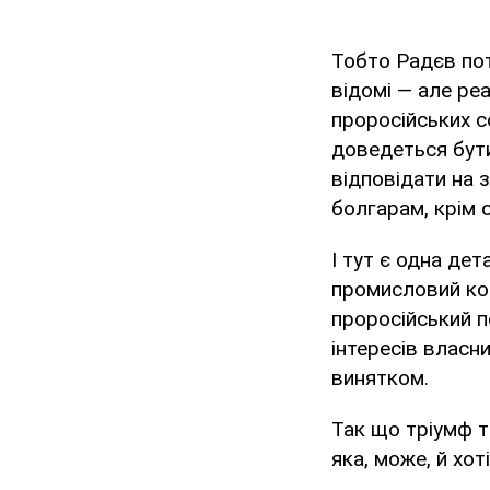
Тобто Радєв пот
відомі — але реа
проросійських с
доведеться бути
відповідати на 
болгарам, крім 
І тут є одна де
промисловий ком
проросійський п
інтересів власн
винятком.
Так що тріумф т
яка, може, й хот