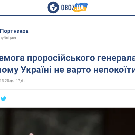
й Портников
 публіцист
емога проросійського генерала
 чому Україні не варто непокоїт
15:25
17,6 т.