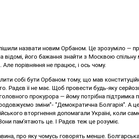
ішили назвати новим Орбаном. Це зрозуміло — пр
ла відомі, його бажання знайти з Москвою спільну 
 Але порівняння не працює, і ось чому.
лити собі бути Орбаном тому, що мав конституційну
го. Радєв її не має. Щоб провести будь-яку серйо
 головного прокурора — йому потрібна підтримка
Продовжуємо зміни"- "Демократична Болгарія". А це
ійського вторгнення допомагали Україні, коли саме
Вони пам’ятають це. І Радєв теж це розуміє.
вина, про яку чомусь говорять менше. Болгарськ