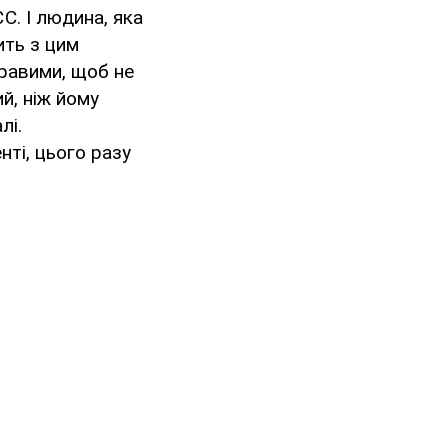
С. І людина, яка
сить з цим
правими, щоб не
й, ніж йому
лі.
нті, цього разу