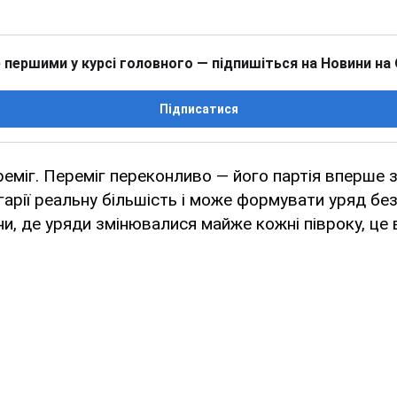
 першими у курсі головного — підпишіться на Новини на
Підписатися
еміг. Переміг переконливо — його партія вперше з
арії реальну більшість і може формувати уряд без
їни, де уряди змінювалися майже кожні півроку, це 