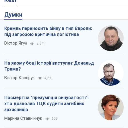
Rest
Думки
Кремль переносить війну в тил Європи:
під загрозою критична логістика
Віктор Ягун
2,6 т.
На якому боці історії виступає Дональд
Трамп?
Віктор Каспрук
4,2 т.
Посмертна "презумпція винуватості":
хто дозволив ТЦК судити загиблих
захисників
Марина Ставнійчук
609