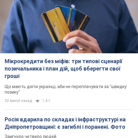
Мікрокредити без міфів: три типові сценарії
позичальника і план дій, щоб вберегти свої
гроші
Що мають діяти українці, аби не переплачувати за "швидку
позику"
20 минут назад
1,4 т.
Росія вдарила по складах і інфраструктурі на
Дніпропетровщині: є загиблі і поранені. Фото
Заигнуло четверо людей