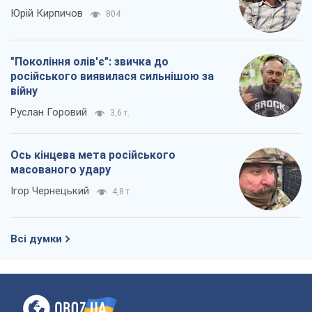
Юрій Кирпичов
804
"Покоління олів'є": звичка до
російського виявилася сильнішою за
війну
Руслан Горовий
3,6 т.
Ось кінцева мета російського
масованого удару
Ігор Чернецький
4,8 т.
Всі думки