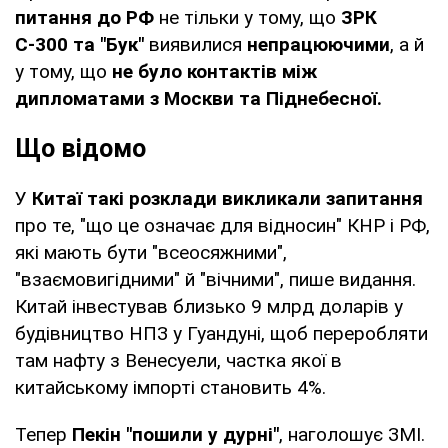
питання до РФ
не тільки у тому, що
ЗРК
С-300 та "Бук"
виявилися
непрацюючими
, а й
у тому, що
не було контактів між
дипломатами з Москви та Піднебесної.
Що відомо
У
Китаї такі розклади викликали запитання
про те, "що це означає для відносин" КНР і РФ,
які мають бути "всеосяжними",
"взаємовигідними" й "вічними", пише видання.
Китай інвестував близько 9 млрд доларів у
будівництво НПЗ у Гуандуні, щоб переробляти
там нафту з Венесуели, частка якої в
китайському імпорті становить 4%.
Тепер
Пекін "пошили у дурні"
, наголошує ЗМІ.