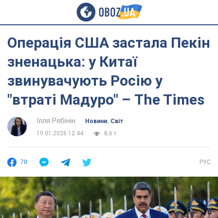
Операція США застала Пекін
зненацька: у Китаї
звинувачують Росію у
"втраті Мадуро" – The Times
Ілля Рябінін
Новини. Світ
19.01.2026 12:44
8,6 т.
70
РУС