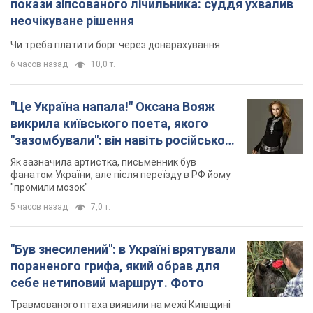
покази зіпсованого лічильника: суддя ухвалив
неочікуване рішення
Чи треба платити борг через донарахування
6 часов назад
10,0 т.
"Це Україна напала!" Оксана Вояж
викрила київського поета, якого
"зазомбували": він навіть російської
не знав, а тепер хоче геноциду
Як зазначила артистка, письменник був
українців
фанатом України, але після переїзду в РФ йому
"промили мозок"
5 часов назад
7,0 т.
"Був знесилений": в Україні врятували
пораненого грифа, який обрав для
себе нетиповий маршрут. Фото
Травмованого птаха виявили на межі Київщині