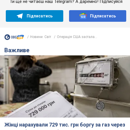
Ти ще не читаєш наш Telegram? А даремно! Підписуйся
Підписатись
Підписатись
Новини. Світ
Операція США застала...
Важливе
Жінці нарахували 729 тис. грн боргу за газ через