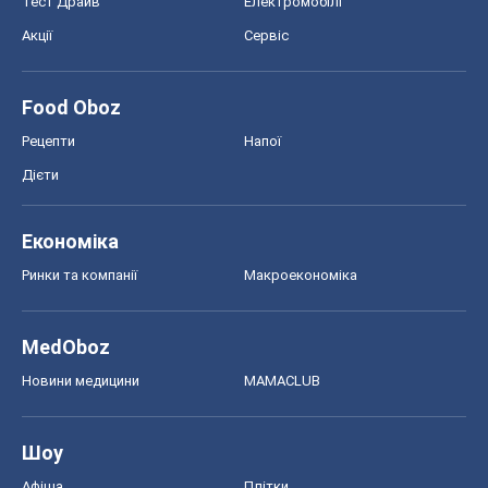
Тест Драйв
Електромобілі
Акції
Сервіс
Food Oboz
Рецепти
Напої
Дієти
Економіка
Ринки та компанії
Макроекономіка
MedOboz
Новини медицини
MAMACLUB
Шоу
Афіша
Плітки