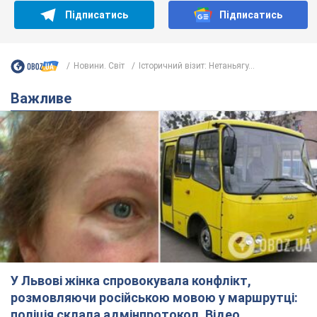
Підписатись
Підписатись
Новини. Світ
Історичний візит: Нетаньягу...
Важливе
У Львові жінка спровокувала конфлікт,
розмовляючи російською мовою у маршрутці:
поліція склала адмінпротокол. Відео