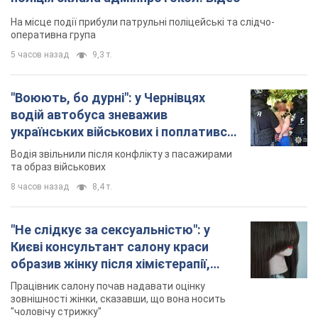
На місце події прибули патрульні поліцейські та слідчо-
оперативна група
5 часов назад
9,3 т.
"Воюють, бо дурні": у Чернівцях
водій автобуса зневажив
українських військових і поплатився.
Відео
Водія звільнили після конфлікту з пасажирами
та образ військових
8 часов назад
8,4 т.
"Не слідкує за сексуальністю": у
Києві консультант салону краси
образив жінку після хімієтерапії,
розгорівся скандал. Фото
Працівник салону почав надавати оцінку
зовнішності жінки, сказавши, що вона носить
"чоловічу стрижку"