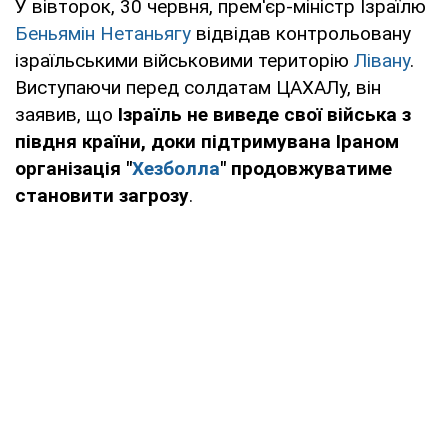
У вівторок, 30 червня, прем'єр-міністр Ізраїлю
Беньямін Нетаньягу
відвідав контрольовану
ізраїльськими військовими територію
Лівану
.
Виступаючи перед солдатам ЦАХАЛу, він
заявив, що
Ізраїль не виведе свої війська з
півдня країни, доки підтримувана Іраном
організація "
Хезболла
" продовжуватиме
становити загрозу
.