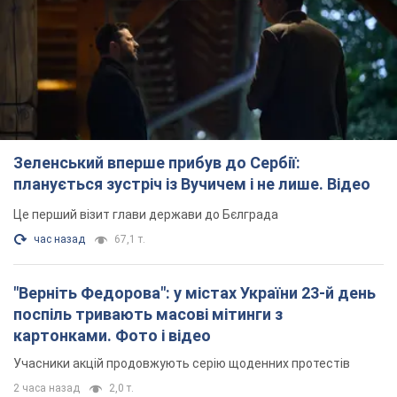
Зеленський вперше прибув до Сербії:
планується зустріч із Вучичем і не лише. Відео
Це перший візит глави держави до Бєлграда
час назад
67,1 т.
"Верніть Федорова": у містах України 23-й день
поспіль тривають масові мітинги з
картонками. Фото і відео
Учасники акцій продовжують серію щоденних протестів
2 часа назад
2,0 т.