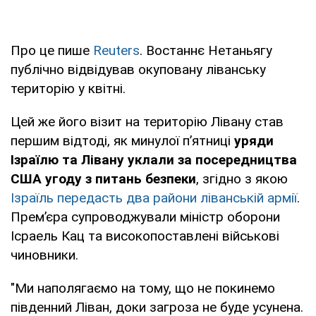
Про це пише
Reuters
. Востаннє Нетаньягу
публічно відвідував окуповану ліванську
територію у квітні.
Цей же його візит на територію Лівану став
першим відтоді, як минулої п’ятниці
уряди
Ізраїлю та Лівану уклали за посередництва
США угоду з питань безпеки
, згідно з якою
Ізраїль передасть два райони ліванській армії
.
Премʼєра супроводжували міністр оборони
Ісраель Кац та високопоставлені військові
чиновники.
"Ми наполягаємо на тому, що не покинемо
південний Ліван, доки загроза не буде усунена.