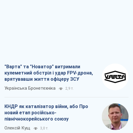
"Варта" та "Новатор" витримали
кулеметний обстріл і удар FPV-дрона,
врятувавши життя офіцеру ЗСУ
Українська Бронетехніка
2,9 т.
КНДР як каталізатор війни, або Про
новий етап російсько-
північнокорейського союзу
Олексій Кущ
3,0 т.