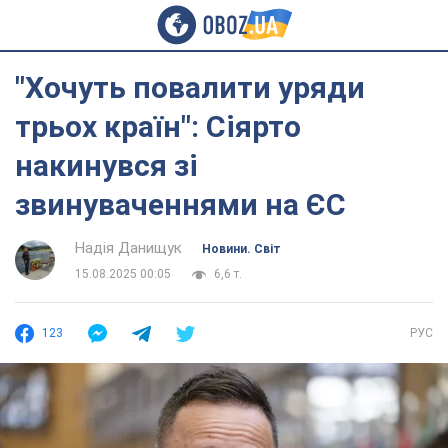
"Хочуть повалити уряди
трьох країн": Сіярто
накинувся зі
звинуваченнями на ЄС
Надія Данищук
Новини. Світ
15.08.2025 00:05
6,6 т.
123
РУС