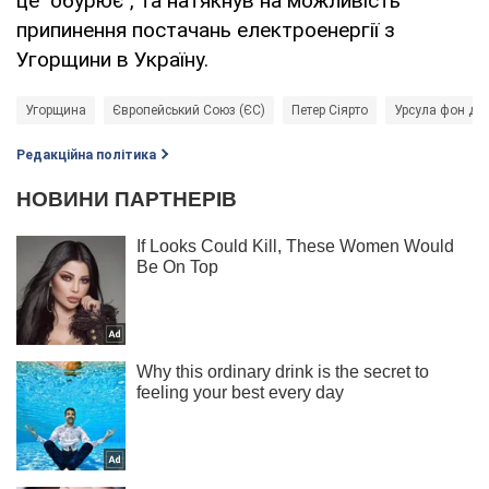
це "обурює", та натякнув на можливість
припинення постачань електроенергії з
Угорщини в Україну.
Угорщина
Європейський Союз (ЄС)
Петер Сіярто
Урсула фон де
Редакційна політика