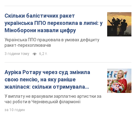
Скільки балістичних ракет
українська ППО перехопила в липні: у
Міноборони назвали цифру
Українська ППО працювала в умовах дефіциту
ракет-перехоплювачів
3 години тому
6,2 т.
Ауріка Ротару через суд змінила
свою пенсію, на яку раніше
жалілася: скільки отримувала
співачка
У виплату не врахували зарплатню артистки за
час роботи в Чернівецькій філармонії
за 10 годин