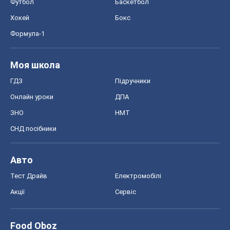
Футбол
Баскетбол
Хокей
Бокс
Формула-1
Моя школа
ГДЗ
Підручники
Онлайн уроки
ДПА
ЗНО
НМТ
СНД посібники
Авто
Тест Драйв
Електромобілі
Акції
Сервіс
Food Oboz