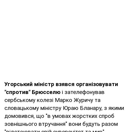
Угорський міністр взявся організовувати
"спротив" Брюсселю
і зателефонував
сербському колезі Марко Журичу та
словацькому міністру Юраю Бланару, з якими
домовився, що "в умовах жорстких спроб
зовнішнього втручання" вони будуть разом
"відстоювати свій суверенітет та мир".