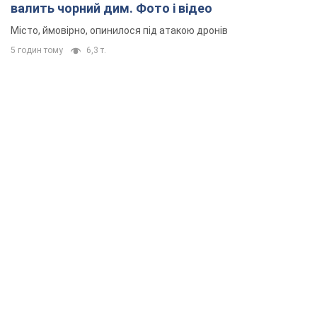
валить чорний дим. Фото і відео
Місто, ймовірно, опинилося під атакою дронів
5 годин тому
6,3 т.