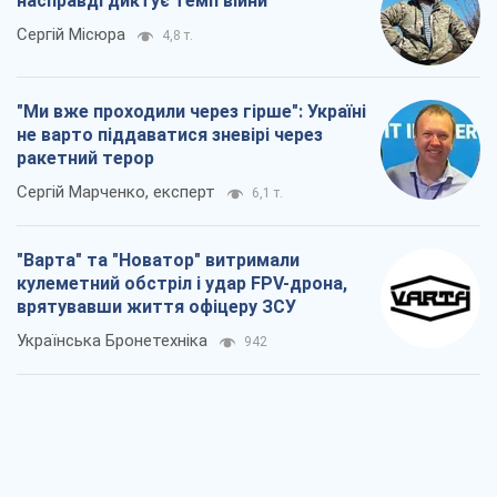
насправді диктує темп війни
Сергій Місюра
4,8 т.
"Ми вже проходили через гірше": Україні
не варто піддаватися зневірі через
ракетний терор
Сергій Марченко, експерт
6,1 т.
"Варта" та "Новатор" витримали
кулеметний обстріл і удар FPV-дрона,
врятувавши життя офіцеру ЗСУ
Українська Бронетехніка
942