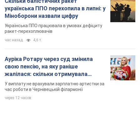
Скільки балістичних ракет
українська ППО перехопила в липні: у
Міноборони назвали цифру
Українська ППО працювала в умовах дефіциту
ракет-перехоплювачів
час назад
4,6 т.
Ауріка Ротару через суд змінила
свою пенсію, на яку раніше
жалілася: скільки отримувала
співачка
У виплату не врахували зарплатню артистки за
час роботи в Чернівецькій філармонії
через 12 часов