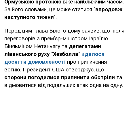
Ормузькою протокою
вже найближчим часом.
За його словами, це може статися "
впродовж
наступного тижня
".
Перед цим глава Білого дому заявив, що після
переговорів з прем'єр-міністром Ізраїлю
Біняьміном Нетаньягу та
делегатами
ліванського руху "Хезболла"
в
далося
досягти домовленості
про припинення
вогню. Президент США стверджує, що
сторони погодилися припинити обстріли
та
відмовитися від подальших атак одна на одну.