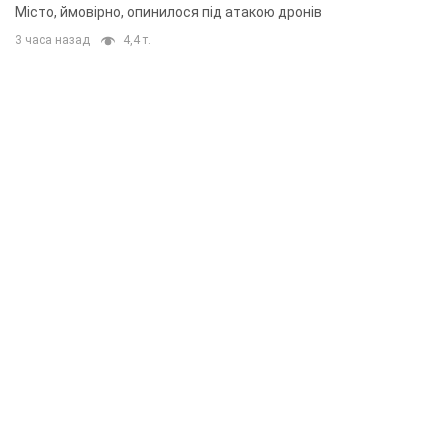
Місто, ймовірно, опинилося під атакою дронів
3 часа назад
4,4 т.