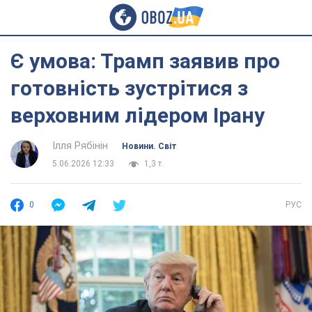
Є умова: Трамп заявив про
готовність зустрітися з
верховним лідером Ірану
Ілля Рябінін
Новини. Світ
5.06.2026 12:33
1,3 т.
0
РУС