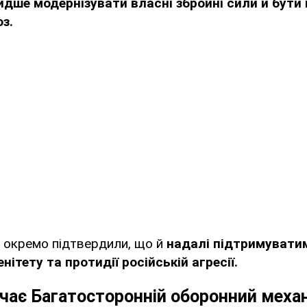
дше модернізувати власні збройні сили й бути
з.
и окремо підтвердили, що й
надалі підтримуватим
енітету та протидії російській агресії.
чає Багатосторонній оборонний меха