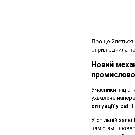
Про це йдеться 
оприлюднила пре
Новий механ
промислово
Учасники ініціа
ухвалене напере
ситуації у світ
У спільній заяв
намір зміцнюва