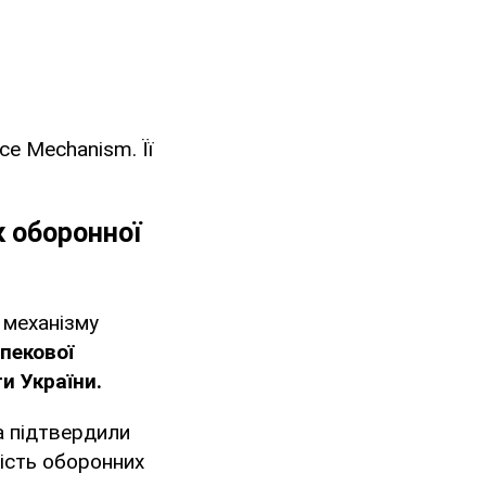
ce Mechanism. Її
 оборонної
 механізму
зпекової
ти України.
а підтвердили
ість оборонних