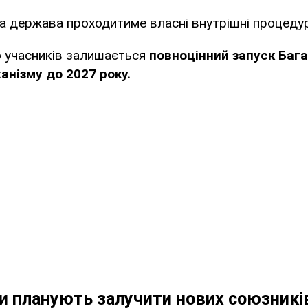
 держава проходитиме власні внутрішні процедури
 учасників залишається
повноцінний запуск Баг
анізму до 2027 року.
ви планують залучити нових союзникі