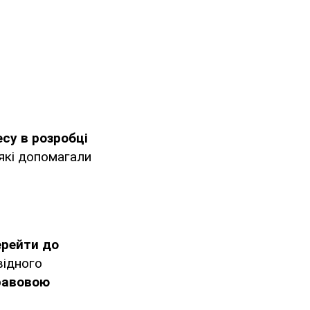
су в розробці
які допомагали
ерейти до
відного
равовою