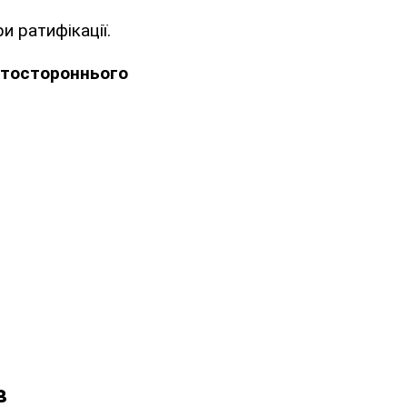
 ратифікації.
атостороннього
в