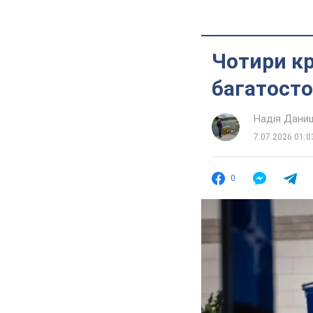
Чотири кр
багатосто
Надія Дани
7.07.2026 01:0
0