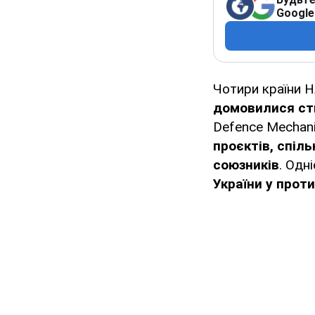
Google
Чотири країни 
домовилися ст
Defence Mechan
проєктів, спіл
союзників
. Одн
України у протид