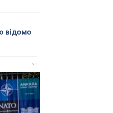
о відомо
РУС