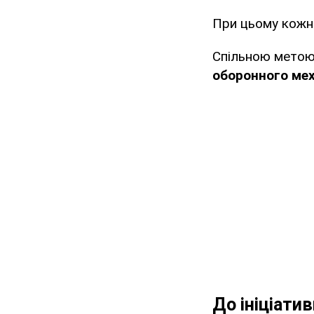
При цьому кожна
Спільною метою
оборонного мех
До ініціати