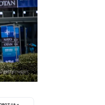
 OBOZ.UA у