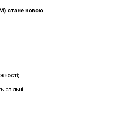
DM) стане новою
жності;
ь спільні