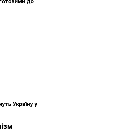
 готовими до
уть Україну у
нізм