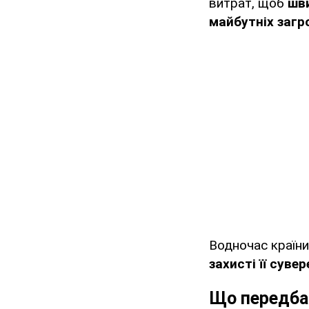
витрат, щоб
шви
майбутніх загро
Водночас країн
захисті її сувер
Що передба