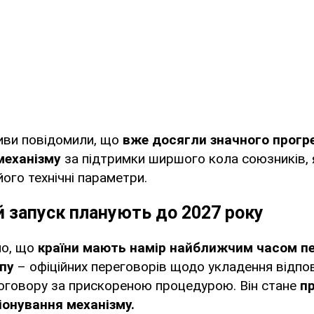
тиви повідомили, що
вже досягли значного прогре
механізму
за підтримки ширшого кола союзників, 
ого технічні параметри.
 запуск планують до 2027 року
но, що
країни мають намір найближчим часом п
пу
– офіційних переговорів щодо укладення відпо
оговору за прискореною процедурою. Він стане
п
онування механізму.