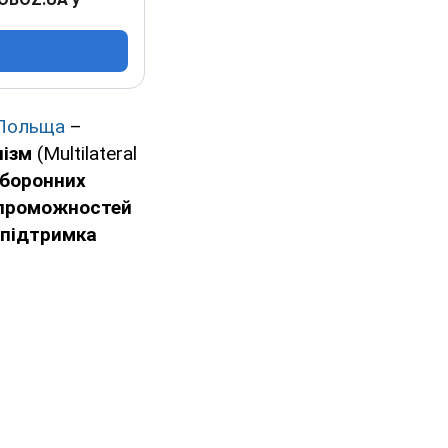
Польща
–
нізм
(Multilateral
оборонних
 спроможностей
підтримка