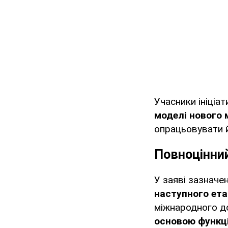
Учасники ініціа
моделі нового 
опрацьовувати й
Повноцінний
У заяві зазначе
наступного ета
міжнародного д
основою функці