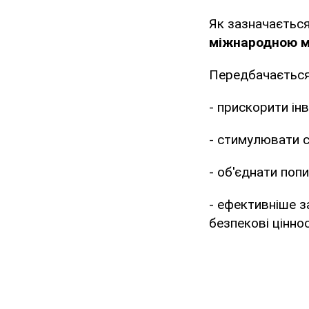
Як зазначається
міжнародною м
Передбачаєтьс
- прискорити ін
- стимулювати сп
- об'єднати поп
- ефективніше за
безпекові ціннос