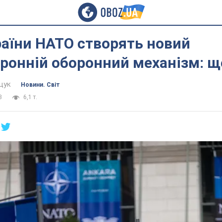
аїни НАТО створять новий
ронній оборонний механізм: щ
щук
Новини. Світ
3
6,1 т.