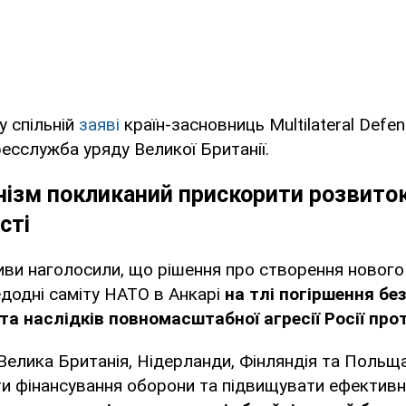
у спільній
заяві
країн-засновниць Multilateral Defen
сслужба уряду Великої Британії.
ізм покликаний прискорити розвиток
сті
тиви наголосили, що рішення про створення нового
додні саміту НАТО в Анкарі
на тлі погіршення бе
і та наслідків повномасштабної агресії Росії про
і Велика Британія, Нідерланди, Фінляндія та Польщ
ти фінансування оборони та підвищувати ефективн