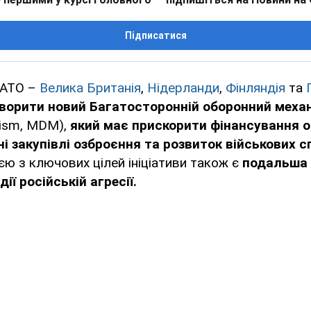
Підписатися
НАТО –
Велика Британія
,
Нідерланди
,
Фінляндія
та
ворити новий Багатосторонній оборонний меха
ism, MDM),
який має прискорити фінансування 
ьні закупівлі озброєння та розвиток військових
ією з ключових цілей ініціативи також є
подальша 
ії російській агресії.