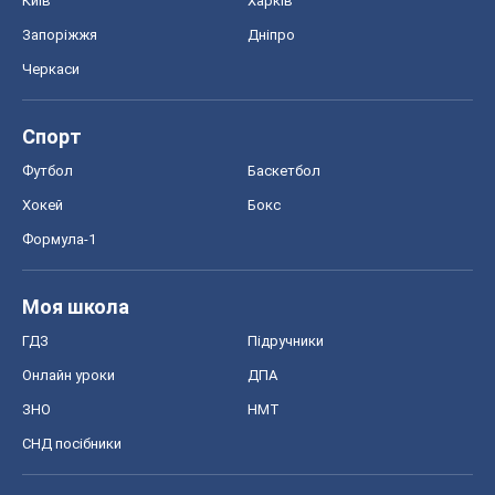
Київ
Харків
Запоріжжя
Дніпро
Черкаси
Спорт
Футбол
Баскетбол
Хокей
Бокс
Формула-1
Моя школа
ГДЗ
Підручники
Онлайн уроки
ДПА
ЗНО
НМТ
СНД посібники