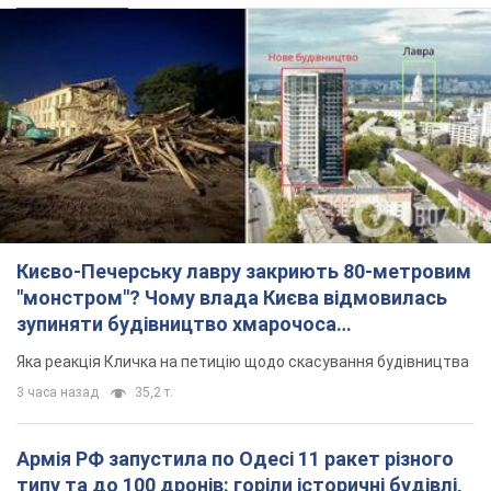
Києво-Печерську лавру закриють 80-метровим
"монстром"? Чому влада Києва відмовилась
зупиняти будівництво хмарочоса
"московського вірянина"
Яка реакція Кличка на петицію щодо скасування будівництва
3 часа назад
35,2 т.
Армія РФ запустила по Одесі 11 ракет різного
типу та до 100 дронів: горіли історичні будівлі,