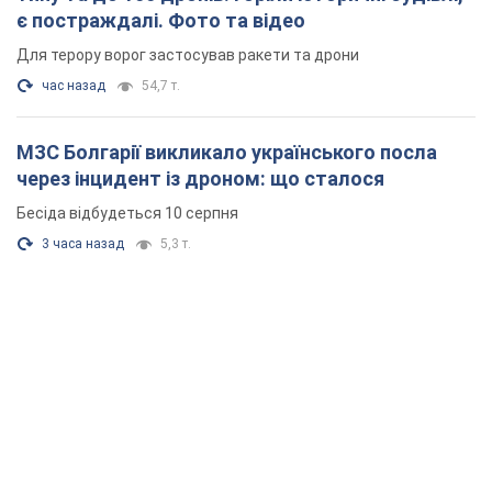
є постраждалі. Фото та відео
Для терору ворог застосував ракети та дрони
час назад
54,7 т.
МЗС Болгарії викликало українського посла
через інцидент із дроном: що сталося
Бесіда відбудеться 10 серпня
3 часа назад
5,3 т.