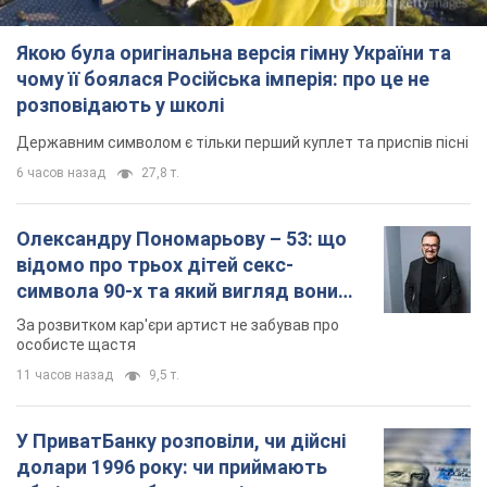
Якою була оригінальна версія гімну України та
чому її боялася Російська імперія: про це не
розповідають у школі
Державним символом є тільки перший куплет та приспів пісні
6 часов назад
27,8 т.
Олександру Пономарьову – 53: що
відомо про трьох дітей секс-
символа 90-х та який вигляд вони
мають
За розвитком кар'єри артист не забував про
особисте щастя
11 часов назад
9,5 т.
У ПриватБанку розповіли, чи дійсні
долари 1996 року: чи приймають