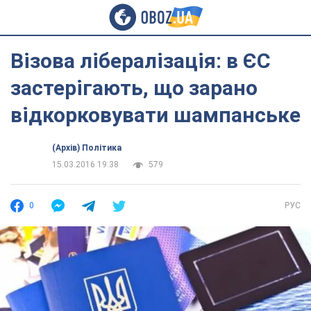
Візова лібералізація: в ЄС
застерігають, що зарано
відкорковувати шампанське
(Архів) Політика
15.03.2016 19:38
579
0
РУС