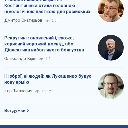
Костянтинівка стала головною
ідеологічною пасткою для російських
окупантів
Дмитро Снєгирьов
2,0 т.
Рекрутинг: оновлений і, схоже,
корисний ворожий досвід, або
Діалектика вибагливого боягузтва
Олександр Кірш
1,8 т.
Ні зброї, ні людей: як Лукашенко будує
нову армію
Ігар Тишкевич
16,6 т.
Всі думки