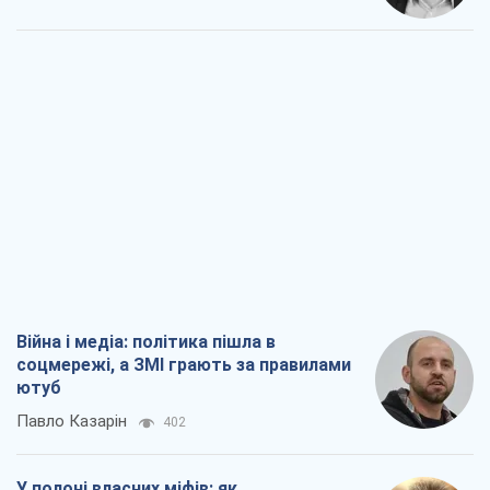
Війна і медіа: політика пішла в
соцмережі, а ЗМІ грають за правилами
ютуб
Павло Казарін
402
У полоні власних міфів: як