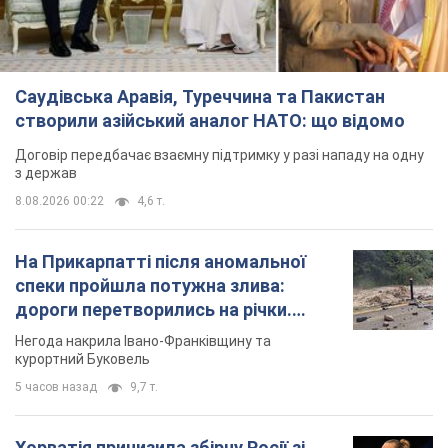
Саудівська Аравія, Туреччина та Пакистан
створили азійський аналог НАТО: що відомо
Договір передбачає взаємну підтримку у разі нападу на одну
з держав
8.08.2026 00:22
4,6 т.
На Прикарпатті після аномальної
спеки пройшла потужна злива:
дороги перетворились на річки.
Відео
Негода накрила Івано-Франківщину та
курортний Буковель
5 часов назад
9,7 т.
Хорватія принизила збірну Росії зі