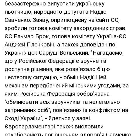
беззастережно випустити українську
льотчицю, народного депутата Надію
Савченко. Заяву, оприлюднену на сайті ЄС,
зробили голова комітету закордонних справ
ЄС Ельмар Брок, голова комітету Україна-ЄС
Анджей Пленковіч, а також доповідач по
Україні Яцек Саріуш-Вольський. "Нагадаємо,
що у Російської Федерації є зручне та
доступне рішення, яке розв'язало б цю
нестерпну ситуацію, - обмін Надії. Цей
механізм передбачений мінськими угодами, за
яким Російська Федерація зобов'язана
"обмінювати всіх заручників та нелегально
затриманих осіб", пов'язаних із конфліктом на
Сході України", - йдеться у заяві.
Європарламентарі також висловили
стурбованість погіршенням здоров'я Савченко