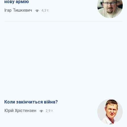
нову армію
Ігар Тишкевич
4,3 т.
Коли закінчиться війна?
Юрій Хрістензен
2,9 т.