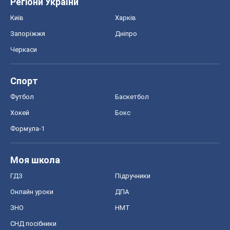
Регіони України
Київ
Харків
Запоріжжя
Дніпро
Черкаси
Спорт
Футбол
Баскетбол
Хокей
Бокс
Формула-1
Моя школа
ГДЗ
Підручники
Онлайн уроки
ДПА
ЗНО
НМТ
СНД посібники