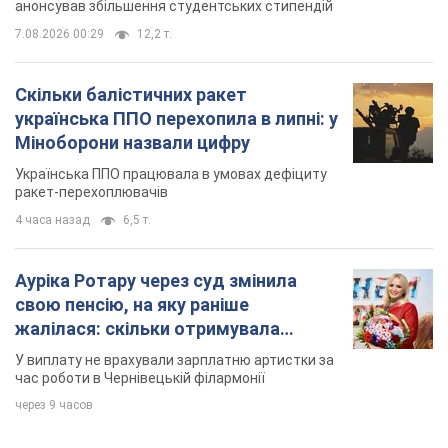
анонсував збільшення студентських стипендій
7.08.2026 00:29
12,2 т.
Скільки балістичних ракет
українська ППО перехопила в липні: у
Міноборони назвали цифру
Українська ППО працювала в умовах дефіциту
ракет-перехоплювачів
4 часа назад
6,5 т.
Ауріка Ротару через суд змінила
свою пенсію, на яку раніше
жалілася: скільки отримувала
співачка
У виплату не врахували зарплатню артистки за
час роботи в Чернівецькій філармонії
через 9 часов