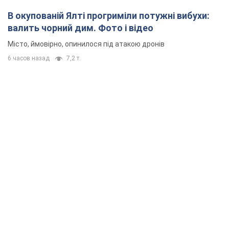
В окупованій Ялті прогриміли потужні вибухи:
валить чорний дим. Фото і відео
Місто, ймовірно, опинилося під атакою дронів
6 часов назад
7,2 т.