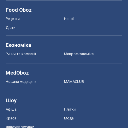
Food Oboz
Рецепти
Напої
Дієти
Економіка
Ринки та компанії
Макроекономіка
MedOboz
Новини медицини
MAMACLUB
Шоу
Афіша
Плітки
Краса
Мода
Жіночий журнал