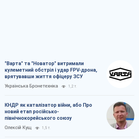
"Варта" та "Новатор" витримали
кулеметний обстріл і удар FPV-дрона,
врятувавши життя офіцеру ЗСУ
Українська Бронетехніка
1,2 т.
КНДР як каталізатор війни, або Про
новий етап російсько-
північнокорейського союзу
Олексій Кущ
1,5 т.