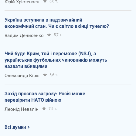
Юрій Хрістензен
6,6 т.
Україна вступила в надзвичайний
економічний стан. Чи є світло вкінці тунелю?
Вадим Денисенко
5,7 т.
Чий буде Крим, той і переможе (NSJ), а
українських футбольних чиновників можуть
назвати вбивцями
Олександр Кірш
5,6 т.
Захід проспав загрозу: Росія може
перевірити НАТО війною
Леонід Невзлін
7,5 т.
Всі думки