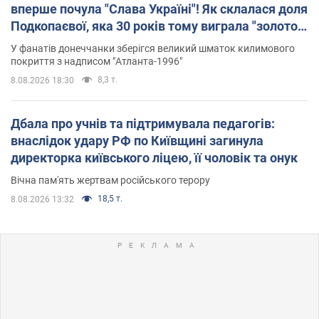
вперше почула "Слава Україні"! Як склалася доля
Подкопаєвої, яка 30 років тому виграла "золото"
Олімпіади
У фанатів донеччанки зберігся великий шматок килимового
покриття з надписом "Атланта-1996"
8,3 т.
8.08.2026 18:30
Дбала про учнів та підтримувала педагогів:
внаслідок удару РФ по Київщині загинула
директорка київського ліцею, її чоловік та онук
Вічна пам'ять жертвам російського терору
18,5 т.
8.08.2026 13:32