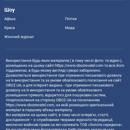
Шоу
Афіша
Плітки
Краса
Мода
Жіночий журнал
Використання будь-яких матеріалів ( в тому числі фото- та відео-),
розміщених на цьому сайті
https://www.obozrevatel.com
та всіх його
піддоменах, в будь-якому вигляді суворо заборонено.
Дозволяється використання при отриманні письмового дозволу
на їх використання та за умови обов'язкового посилання на сайт
OBOZ.UA, а для інтернет-видань - при отриманні письмового
дозволу на їх використання та за умови обов'язкового
розміщення прямого, відкритого для пошукових систем,
гіперпосилання на сторінку OBOZ.UA за посиланням
https://www.obozrevatel.com
, на якій розміщено оригінальний
матеріал в першому абзаці матеріалу.
Всі матеріали на цьому сайті, в тому числі інтерв’ю, статті,
дослідження – є службовими творами журналістів редакції,
виключні майнові права на які належать ТОВ «Золота середина».
На всі опубліковані фотоматеріали Getty Images редакція має