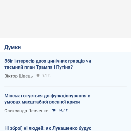
Думки
Збіг інтересів двох цинічних гравців чи
таємний план Трампа і Путіна?
Віктор Швець
9,1 т.
Мінськ готується до функціонування в
умовах масштабної воєнної кризи
Олександр Левченко
14,7 т.
Ні зброї, ні людей: як Лукашенко будує