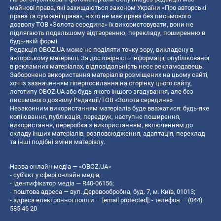
майнові права, які захищаються законом України «Про авторські
права та суміжні права», ніхто не має права без письмового
дозволу ТОВ «Золота середина» їх використовувати, вони не
підлягають подальшому відтворенню, перекладу, поширенню в
будь-якій формі.
Редакція OBOZ.UA може не поділяти точку зору, викладену в
авторському матеріалі. За достовірність інформації, опублікованої
в рекламних матеріалах, відповідальність несе рекламодавець.
Заборонено використання матеріалів розміщених на цьому сайті,
хоч із зазначенням гіперпосилання на сторінку цього сайту,
логотипу OBOZ.UA або будь-якого іншого згадування, але без
письмового дозволу Редакції/ТОВ «Золота середина»
Незаконним використанням матеріалів буде вважатися: будь-яке
копiювання, публiкацiя, передрук, наступне поширення,
використання, переробка з використанням, включенням до
складу інших матеріалів, розповсюдження, адаптація, переклад
та інші подібні зміни матеріалу.
Назва онлайн медіа — «OBOZ.UA»
- суб'єкт у сфері онлайн медіа;
- ідентифікатор медіа — R40-06156;
- поштова адреса — вул. Деревообробна, буд. 7, м. Київ, 01013;
- адреса електронної пошти —
[email protected]
; - телефон — (044)
585 46 20