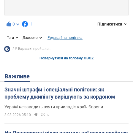
0
1
Підписатися
Теги
Джерело
Редакційна політика
У Варшаві пройшла...
Повернутися на головну OBOZ
Важливе
Значні штрафи і спеціальні полігони: як
проблему джипінгу вирішують за кордоном
Україні не завадить взяти приклад із країн Європи
2,0 т.
8.08.2026 05:10
На Прикарпатті після аномальної спеки пройшла