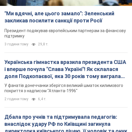
"Ми вдячні, але цього замало": Зеленський
закликав посилити санкції проти Росії
Президент подякував європейським партнерам за фінансову
підтримку
3 години тому
29,8 т.
Українська гімнастка вразила президента США
і вперше почула "Слава Україні"! Як склалася
доля Подкопаєвої, яка 30 років тому виграла
"золото" Олімпіади
У фанатів донеччанки зберігся великий шматок килимового
покриття з надписом "Атланта-1996"
2 години тому
6,4 т.
Дбала про учнів та підтримувала педагогів:
внаслідок удару РФ по Київщині загинула
директорка київського ліцею, її чоловік та онук