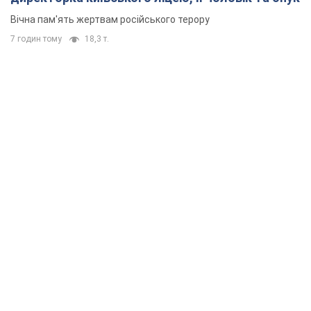
Вічна пам'ять жертвам російського терору
7 годин тому
18,3 т.