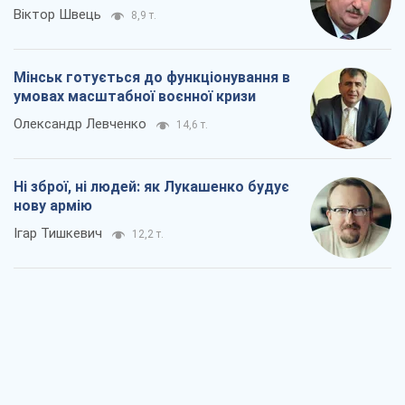
Віктор Швець
8,9 т.
Мінськ готується до функціонування в
умовах масштабної воєнної кризи
Олександр Левченко
14,6 т.
Ні зброї, ні людей: як Лукашенко будує
нову армію
Ігар Тишкевич
12,2 т.