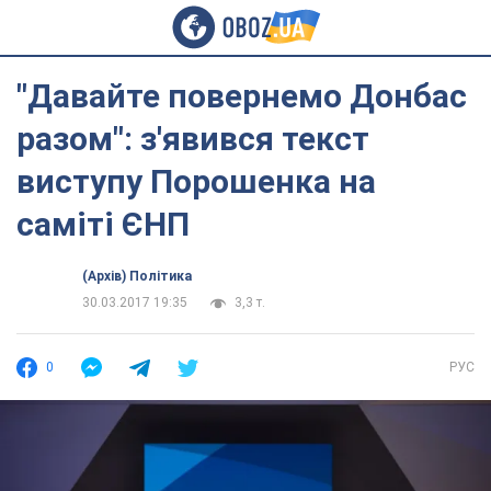
"Давайте повернемо Донбас
разом": з'явився текст
виступу Порошенка на
саміті ЄНП
(Архів) Політика
30.03.2017 19:35
3,3 т.
0
РУС