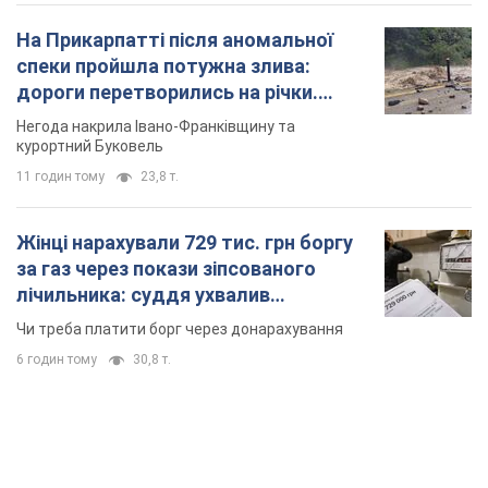
На Прикарпатті після аномальної
спеки пройшла потужна злива:
дороги перетворились на річки.
Відео
Негода накрила Івано-Франківщину та
курортний Буковель
11 годин тому
23,8 т.
Жінці нарахували 729 тис. грн боргу
за газ через покази зіпсованого
лічильника: суддя ухвалив
неочікуване рішення
Чи треба платити борг через донарахування
6 годин тому
30,8 т.