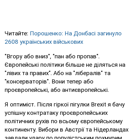
Читайте:
Порошенко: На Донбасі загинуло
2608 українських військових
"Вгору або вниз", "пан або пропав".
Європейські політики більше не діляться на
"лівих та правих". Або на "лібералів" та
"консерваторів". Вони тепер або
проєвропейські, або антиєвропейські.
Я оптиміст. Після гіркої пігулки Brexit я бачу
успішну контратаку проєвропейських
політичних рухів по всьому європейському
континенту. Вибори в Австрії та Нідерландах
завдали удару по популістським похмурим