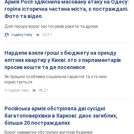
Армія Росії здійснила масовану атаку на Одесу:
горіла історична частина міста, є постраждалі.
Фото та відео
Для терору ворог застосував ракети та дрони
годину тому
22,8 т.
Нардепи взяли гроші з бюджету на оренду
елітних квартир у Києві: хто з парламентарів
просив кошти та де поселився
Як працює особлива соціальна гарантія та хто нею
користується
3 години тому
48,2 т.
Російська армія обстріляла дві сусідні
багатоповерхівки в Харкові: двоє загиблих,
більше 20 постраждалих
Ворог навмисно обстрілює житлові будинки