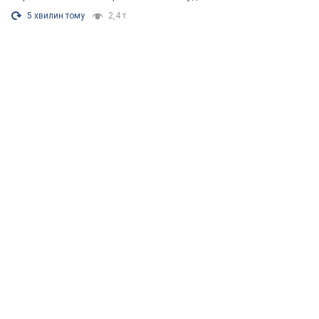
5 хвилин тому
2,4 т.