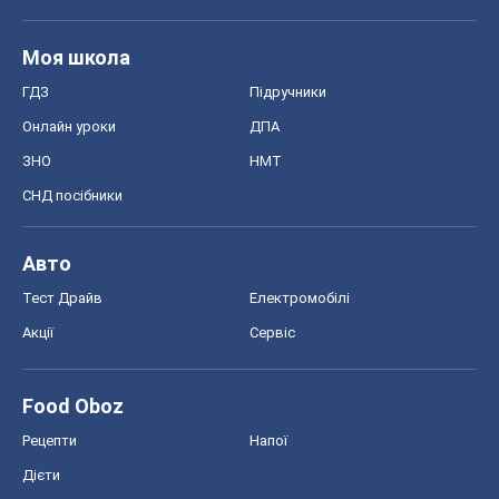
Моя школа
ГДЗ
Підручники
Онлайн уроки
ДПА
ЗНО
НМТ
СНД посібники
Авто
Тест Драйв
Електромобілі
Акції
Сервіс
Food Oboz
Рецепти
Напої
Дієти