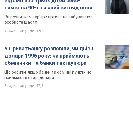
відомо про трьох дітей секс-
символа 90-х та який вигляд вони
мають
За розвитком кар'єри артист не забував про
особисте щастя
6 годин тому
6,6 т.
У ПриватБанку розповіли, чи дійсні
долари 1996 року: чи приймають
обмінники та банки такі купюри
Що робити, якщо банки та обмінні пункти не
приймають старі долари
8 годин тому
57,3 т.