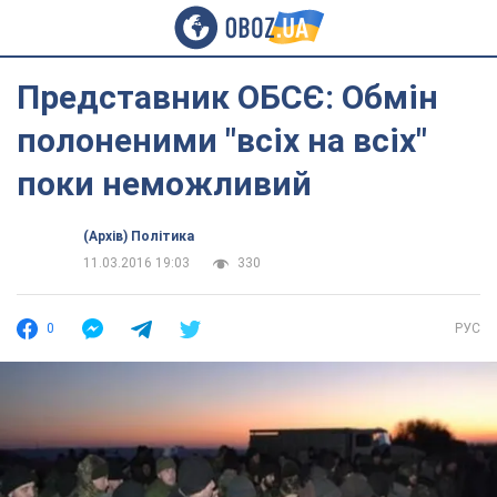
Представник ОБСЄ: Обмін
полоненими "всіх на всіх"
поки неможливий
(Архів) Політика
11.03.2016 19:03
330
0
РУС