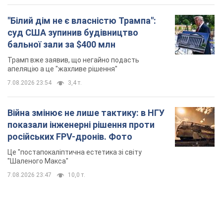
"Білий дім не є власністю Трампа":
суд США зупинив будівництво
бальної зали за $400 млн
Трамп вже заявив, що негайно подасть
апеляцію а це "жахливе рішення"
7.08.2026 23:54
3,4 т.
Війна змінює не лише тактику: в НГУ
показали інженерні рішення проти
російських FPV-дронів. Фото
Це "постапокаліптична естетика зі світу
"Шаленого Макса"
7.08.2026 23:47
10,0 т.