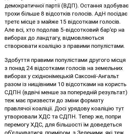
демократичної партії (ВДП). Остання здобуває
трохи більше 8 відсотків голосів. АдН посідає
третє місце з майже 15 відсотками голосів.
Але всі, хто подолав 5-відсотковий бар'єр на
виборах до ландтагу, відмовляються
створювати коаліцію з правими популістами.
Здобуття правими популістами другого місця
з понад 24 відсотками голосів на земельних
виборах у східнонімецькій Саксонії-Ангальт
разом із нищівними 10 відсотками на користь
СДПН (вдвічі менше за попередній результат)
теж має призвести до зміни формату
правлячої коаліції. Досі урядову коаліцію тут
утворювали ХДС та СДПН. Тепер же, попри
перемогу ХДС, для більшості їм доведеться
об'єднуватися, приміром, з Зеленими, які теж