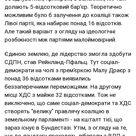
долають 5-відсотковий бар'єр. Теоретично
можливим було б залучення до коаліції також
Лівої партії, яка набирає понад 16 відсотків.
Але такий варіант з огляду на ідеологічні
розбіжності між партіями малоймовірний.
Єдиною землею, де лідерство змогла здобути
СДПН, став Рейнланд-Пфальц. Тут соціал-
демократи на чолі з прем’єркою Малу Драєр з
понад 36 відсотками виявились
беззаперечними переможцями. На другому
місці ХДС з майже 32 відсотками. Тож не
виключено, що саме соціал-демократи та ХДС
створять "велику" правлячу коаліцію в
земельному парламенті - на кшталт тієї, що
зараз існує в Бундестазі. Утім, з огляду на те,
що до ландтагу проходять ліберали з ВДП з