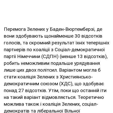
Перемога Зелених у Баден-Вюртемберзі, де
вони здобувають щонайменше 30 відсотків
голосів, та скромний результат їхніх теперішніх
партнерів по коаліції з Соціал-демократичної
партії Німеччини (СДПН) (менше 13 відсотків),
робить неможливим подальше урядування
лише цих двох політсил. Варіантом могла б
стати коаліція Зелених з Християнсько-
демократичним союзом (ХДС), що здобуває
понад 27 відсотків. Утім, поки що останній іти
на такий варіант відмовляється. Теоретично
можлива також і коаліція Зелених, соціал-
демократів та ліберальної Вільної