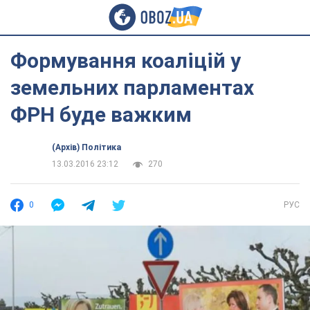
Формування коаліцій у
земельних парламентах
ФРН буде важким
(Архів) Політика
13.03.2016 23:12
270
0
РУС