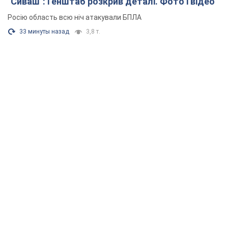
"Сиваш": Генштаб розкрив деталі. Фото і відео
Росію область всю ніч атакували БПЛА
33 минуты назад
3,8 т.