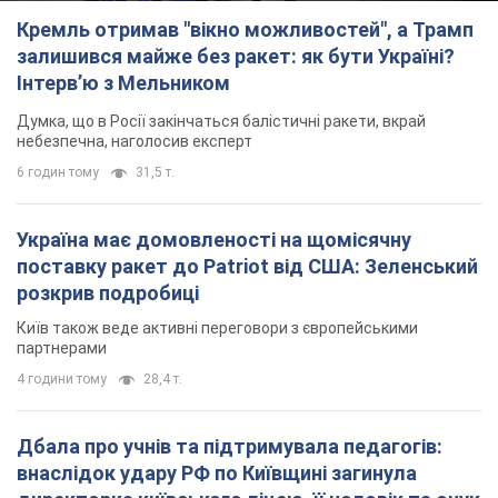
Кремль отримав "вікно можливостей", а Трамп
залишився майже без ракет: як бути Україні?
Інтерв’ю з Мельником
Думка, що в Росії закінчаться балістичні ракети, вкрай
небезпечна, наголосив експерт
6 годин тому
31,5 т.
Україна має домовленості на щомісячну
поставку ракет до Patriot від США: Зеленський
розкрив подробиці
Київ також веде активні переговори з європейськими
партнерами
4 години тому
28,4 т.
Дбала про учнів та підтримувала педагогів:
внаслідок удару РФ по Київщині загинула