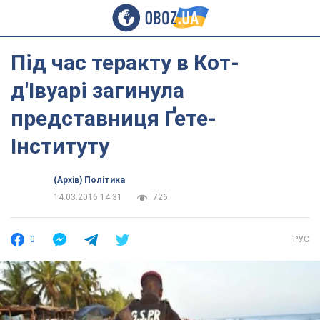
Під час теракту в Кот-
д'Івуарі загинула
представниця Ґете-
Інституту
(Архів) Політика
14.03.2016 14:31
726
0
РУС