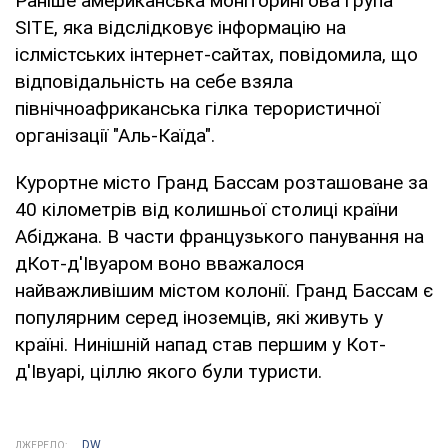
Раніше американська моніторингова група
SITE, яка відслідковує інформацію на
іслмістських інтернет-сайтах, повідомила, що
відповідальність на себе взяла
північноафриканська гілка терористичної
організації "Аль-Каїда".
Курортне місто Гранд Бассам розташоване за
40 кілометрів від колишньої столиці країни
Абіджана. В части французького панування на
дКот-д'Івуаром воно вважалося
найважливішим містом колонії. Гранд Бассам є
популярним серед іноземців, які живуть у
країні. Нинішній напад став першим у Кот-
д'Івуарі, ціллю якого були туристи.
DW
ДЖЕРЕЛО: