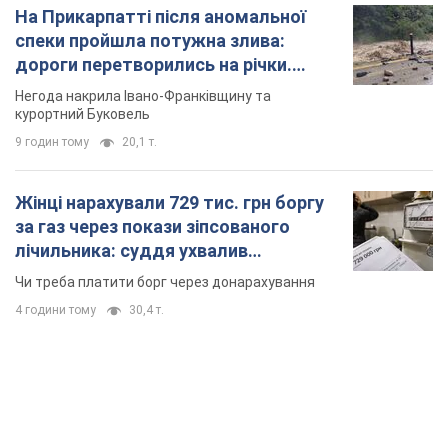
На Прикарпатті після аномальної
спеки пройшла потужна злива:
дороги перетворились на річки.
Відео
Негода накрила Івано-Франківщину та
курортний Буковель
9 годин тому
20,1 т.
Жінці нарахували 729 тис. грн боргу
за газ через покази зіпсованого
лічильника: суддя ухвалив
неочікуване рішення
Чи треба платити борг через донарахування
4 години тому
30,4 т.