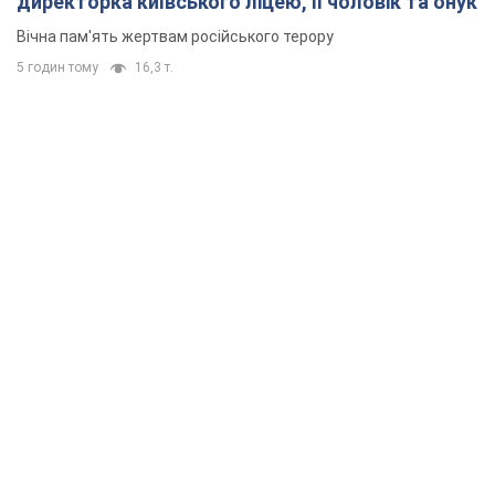
директорка київського ліцею, її чоловік та онук
Вічна пам'ять жертвам російського терору
5 годин тому
16,3 т.