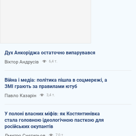
Дух Анкоріджа остаточно випарувався
Віктор Андрусів
6,4 т.
Війна і медіа: політика пішла в соцмережі, а
ЗМІ грають за правилами ютуб
Павло Казарін
3,4 т.
У полоні власних міфів: як Костянтинівка
стала головною ідеологічною пасткою для
російських окупантів
Дмитро Снєгирьов
7,0 т.