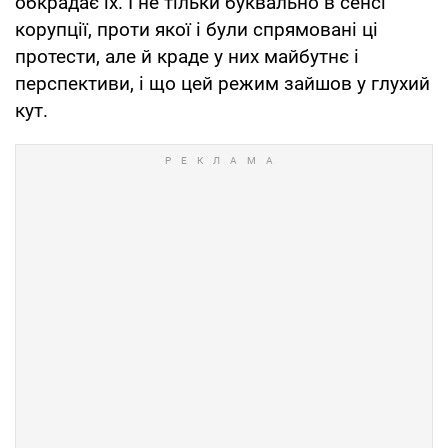
обкрадає їх. І не тільки буквально в сенсі
корупції, проти якої і були спрямовані ці
протести, але й краде у них майбутнє і
перспективи, і що цей режим зайшов у глухий
кут.