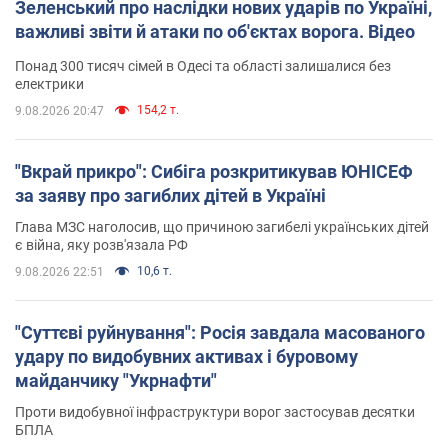
Зеленський про наслідки нових ударів по Україні,
важливі звіти й атаки по об'єктах ворога. Відео
Понад 300 тисяч сімей в Одесі та області залишалися без
електрики
154,2 т.
9.08.2026 20:47
"Вкрай прикро": Сибіга розкритикував ЮНІСЕФ
за заяву про загиблих дітей в Україні
Глава МЗС наголосив, що причиною загибелі українських дітей
є війна, яку розв'язала РФ
10,6 т.
9.08.2026 22:51
"Суттєві руйнування": Росія завдала масованого
удару по видобувних активах і буровому
майданчику "Укрнафти"
Проти видобувної інфраструктури ворог застосував десятки
БПЛА