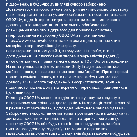
піддоменах, в будь-якому вигляді суворо заборонено.
Дозволяється використання при отриманні письмового дозволу
на їх використання та за умови обов'язкового посилання на сайт
OBOZ.UA, а для інтернет-видань - при отриманні письмового
дозволу на їх використання та за умови обов'язкового
розміщення прямого, відкритого для пошукових систем,
гіперпосилання на сторінку OBOZ.UA за посиланням
https://www.obozrevatel.com
, на якій розміщено оригінальний
матеріал в першому абзаці матеріалу.
Всі матеріали на цьому сайті, в тому числі інтерв’ю, статті,
дослідження – є службовими творами журналістів редакції,
виключні майнові права на які належать ТОВ «Золота середина».
На всі опубліковані фотоматеріали Getty Images редакція має
майнові права, які захищаються законом України «Про авторські
права та суміжні права», ніхто не має права без письмового
дозволу ТОВ «Золота середина» їх використовувати, вони не
підлягають подальшому відтворенню, перекладу, поширенню в
будь-якій формі.
Редакція OBOZ.UA може не поділяти точку зору, викладену в
авторському матеріалі. За достовірність інформації, опублікованої
в рекламних матеріалах, відповідальність несе рекламодавець.
Заборонено використання матеріалів розміщених на цьому сайті,
хоч із зазначенням гіперпосилання на сторінку цього сайту,
логотипу OBOZ.UA або будь-якого іншого згадування, але без
письмового дозволу Редакції/ТОВ «Золота середина»
Незаконним використанням матеріалів буде вважатися: будь-яке