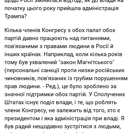
щодо Росії змінилася відтоді, як до влади на
початку цього року прийшла адміністрація
Трампа?
Кілька членів Конгресу з обох палат обох
партій давно працюють над питаннями,
пов'язаними з правами людини в Росії й
інших країнах. Наприклад, коли кілька років
тому був ухвалений "закон Магнітського"
(персональні санкції проти низки російських
чиновників, пов'язаних із грубим порушенням
прав людини. - Ред.), це було зроблено за
значної підтримки обох партій. У Сполучених
Штатах існує поділ влади, і те, що роблять
члени Конгресу, не залежить від того, хто є
президентом і яка адміністрація при владі. Я
був радий нещодавно зустрітися з людьми,