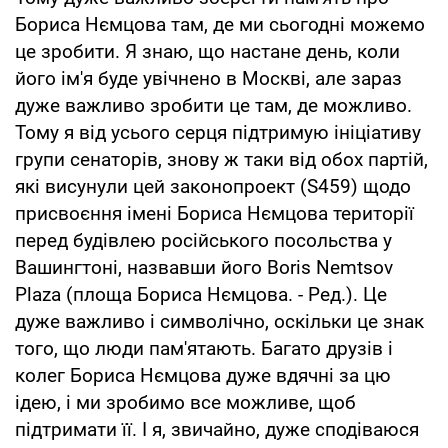
Бориса Нємцова там, де ми сьогодні можемо
це зробити. Я знаю, що настане день, коли
його ім'я буде увічнено в Москві, але зараз
дуже важливо зробити це там, де можливо.
Тому я від усього серця підтримую ініціативу
групи сенаторів, знову ж таки від обох партій,
які висунули цей законопроект (S459) щодо
присвоєння імені Бориса Нємцова території
перед будівлею російського посольства у
Вашингтоні, назвавши його Boris Nemtsov
Plaza (площа Бориса Нємцова. - Ред.). Це
дуже важливо і символічно, оскільки це знак
того, що люди пам'ятають. Багато друзів і
колег Бориса Нємцова дуже вдячні за цю
ідею, і ми зробимо все можливе, щоб
підтримати її. І я, звичайно, дуже сподіваюся