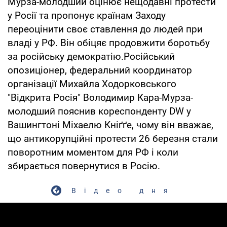
Мурза-молодший оцінює нещодавні протести
у Росії та пропонує країнам Заходу
переоцінити своє ставлення до людей при
владі у РФ. Він обіцяє продовжити боротьбу
за російську демократію.Російський
опозиціонер, федеральний координатор
організації Михайла Ходорковського
"Відкрита Росія" Володимир Кара-Мурза-
молодший пояснив кореспонденту DW у
Вашингтоні Міхаелю Кніґґе, чому він вважає,
що антикорупційні протести 26 березня стали
поворотним моментом для РФ і коли
збирається повернутися в Росію.
Відео дня