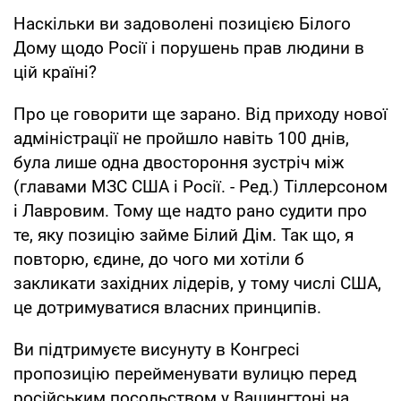
Наскільки ви задоволені позицією Білого
Дому щодо Росії і порушень прав людини в
цій країні?
Про це говорити ще зарано. Від приходу нової
адміністрації не пройшло навіть 100 днів,
була лише одна двостороння зустріч між
(главами МЗС США і Росії. - Ред.) Тіллерсоном
і Лавровим. Тому ще надто рано судити про
те, яку позицію займе Білий Дім. Так що, я
повторю, єдине, до чого ми хотіли б
закликати західних лідерів, у тому числі США,
це дотримуватися власних принципів.
Ви підтримуєте висунуту в Конгресі
пропозицію перейменувати вулицю перед
російським посольством у Вашингтоні на