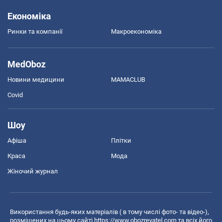
Економіка
Ринки та компанії
Макроекономіка
MedOboz
Новини медицини
MAMACLUB
Covid
Шоу
Афіша
Плітки
Краса
Мода
Жіночий журнал
Використання будь-яких матеріалів ( в тому числі фото- та відео-),
розміщених на цьому сайті
https://www.obozrevatel.com
та всіх його