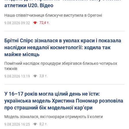
атлетики U20. Відео
Наша співвітчизниця блискуче виступила в Орегоні
72,4 т.
9.08.2026 09:32
Брітні Спірс зізналася в уколах краси і показала
наслідки невдалої косметології: ходила так
майже місяць
Помітний наслідок процедури зберігався близько чотирьох
тижнів
3,8 т.
9.08.2026 13:19
У 16–17 років могла цілий день не їсти:
українська модель Христина Пономар розповіла
про страшний бік модельної кар’єри
Модель зізналася, які гонорари отримують її колеги
8,2 т.
9.08.2026 16:25