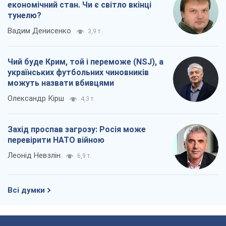
Захід проспав загрозу: Росія може
перевірити НАТО війною
Леонід Невзлін
6,9 т.
Всі думки
Про компанію
Команда
Правова інформація
Політика конфіденційності
Реклама на сайті
Документи
Редакційна політика
Журналісти OBOZ.UA на місці
подій