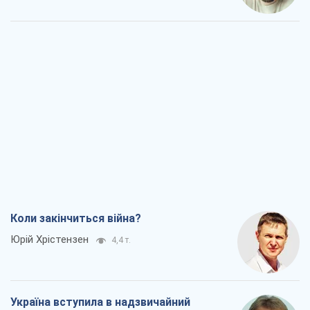
Коли закінчиться війна?
Юрій Хрістензен
4,4 т.
Україна вступила в надзвичайний
економічний стан. Чи є світло вкінці
тунелю?
Вадим Денисенко
3,9 т.
Чий буде Крим, той і переможе (NSJ), а
українських футбольних чиновників
можуть назвати вбивцями
Олександр Кірш
4,3 т.