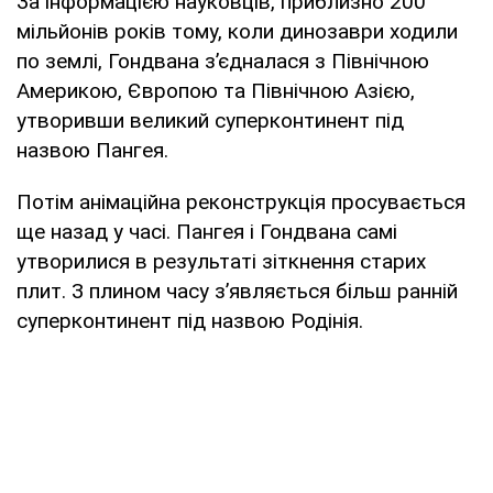
За інформацією науковців, приблизно 200
мільйонів років тому, коли динозаври ходили
по землі, Гондвана з’єдналася з Північною
Америкою, Європою та Північною Азією,
утворивши великий суперконтинент під
назвою Пангея.
Потім анімаційна реконструкція просувається
ще назад у часі. Пангея і Гондвана самі
утворилися в результаті зіткнення старих
плит. З плином часу з’являється більш ранній
суперконтинент під назвою Родінія.