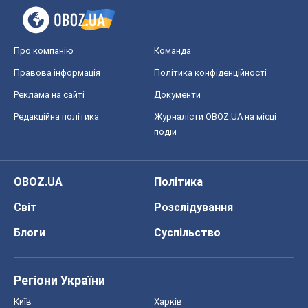
OBOZ.UA
Політика
Світ
Розслідування
Блоги
Суспільство
Регіони України
Київ
Харків
Запоріжжя
Дніпро
Черкаси
Спорт
Футбол
Баскетбол
Хокей
Бокс