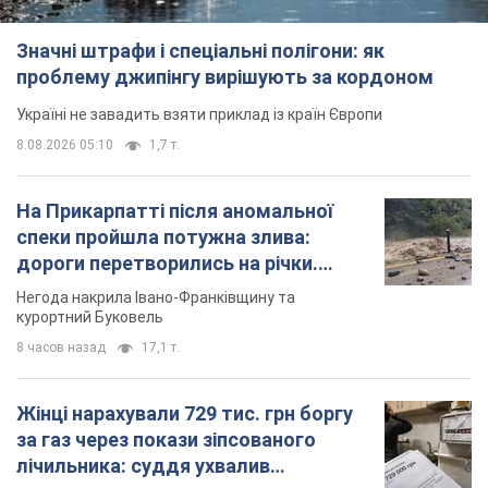
спеки пройшла потужна злива:
дороги перетворились на річки.
Відео
Негода накрила Івано-Франківщину та
курортний Буковель
8 часов назад
17,1 т.
Жінці нарахували 729 тис. грн боргу
за газ через покази зіпсованого
лічильника: суддя ухвалив
неочікуване рішення
Чи треба платити борг через донарахування
3 часа назад
30,1 т.