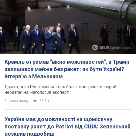
Кремль отримав "вікно можливостей", а Трамп
залишився майже без ракет: як бути Україні?
Інтерв’ю з Мельником
Думка, що в Росії закінчаться балістичні ракети, вкрай
небезпечна, наголосив експерт
5 часов назад
30,5 т.
Україна має домовленості на щомісячну
поставку ракет до Patriot від США: Зеленський
розкрив подробиці
Київ також веде активні переговори з європейськими
партнерами
3 часа назад
9,5 т.
Дбала про учнів та підтримувала педагогів:
внаслідок удару РФ по Київщині загинула
директорка київського ліцею, її чоловік та онук