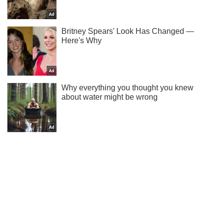
Не набридаємо! Тільки найважливіше - підписуйся на наш
Telegram-канал
Підписатись
Підписатись
Наука Обоз
Як Земля змінилася...