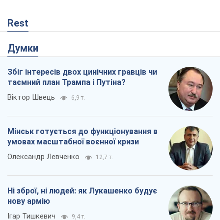
6,9 т.
Мінськ готується до функціонування в
умовах масштабної воєнної кризи
Олександр Левченко
12,7 т.
Ні зброї, ні людей: як Лукашенко будує
нову армію
Ігар Тишкевич
9,4 т.