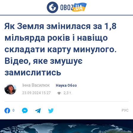
Як Земля змінилася за 1,8
мільярда років і навіщо
складати карту минулого.
Відео, яке змушує
замислитись
Інна Василюк
Наука Обоз
23.09.2024 15:27
2,3 т.
0
РУС