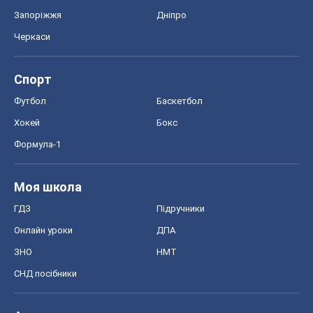
Формула-1
Моя школа
ГДЗ
Підручники
Онлайн уроки
ДПА
ЗНО
НМТ
СНД посібники
Авто
Тест Драйв
Електромобілі
Акції
Сервіс
Food Oboz
Рецепти
Напої
Дієти