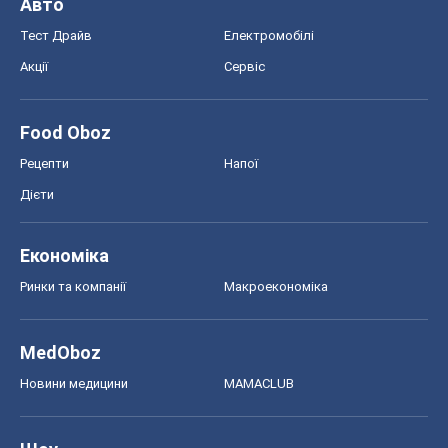
Економіка
Ринки та компанії
Макроекономіка
MedOboz
Новини медицини
MAMACLUB
Шоу
Афіша
Плітки
Краса
Мода
Жіночий журнал