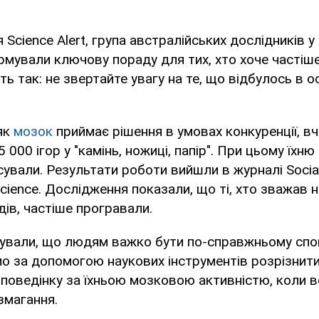
Science Alert, група австралійських дослідників у 
мували ключову пораду для тих, хто хоче частіше
ть так: не звертайте увагу на те, що відбулось в 
як
мозок
приймає рішення в умовах конкуренції, в
 000 ігор у "камінь, ножиці, папір". При цьому їхн
сували. Результати роботи вийшли в журналі Social
science. Дослідження показали, що ті, хто зважав 
дів, частіше програвали.
сували, що людям важко бути по-справжньому спон
 за допомогою наукових інструментів розрізнити 
 поведінку за їхньою мозковою активністю, коли 
змагання.