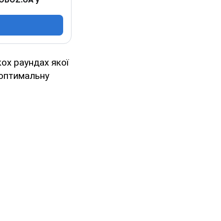
кох раундах якої
оптимальну