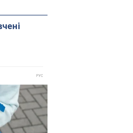
вчені
РУС