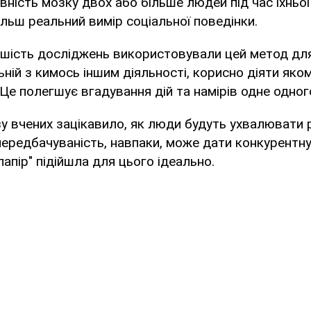
вність мозку двох або більше людей під час їхньої 
льш реальний вимір соціальної поведінки.
ьшість досліджень використовували цей метод дл
льній з кимось іншим діяльності, корисно діяти яко
Це полегшує вгадування дій та намірів одне одног
у вчених зацікавило, як люди будуть ухвалювати р
передбачуваність, навпаки, може дати конкурентну 
 папір" підійшла для цього ідеально.