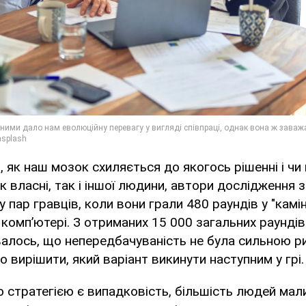
 як наш мозок схиляється до якогось рішенні і чи 
як власні, так і іншої людини, автори дослідження
 пар гравців, коли вони грали 480 раундів у "камінь
 комп’ютері. З отриманих 15 000 загальних раундів 
валось, що непередбачуваність не була сильною р
о вирішити, який варіант викинути наступним у грі.
стратегією є випадковість, більшість людей мали