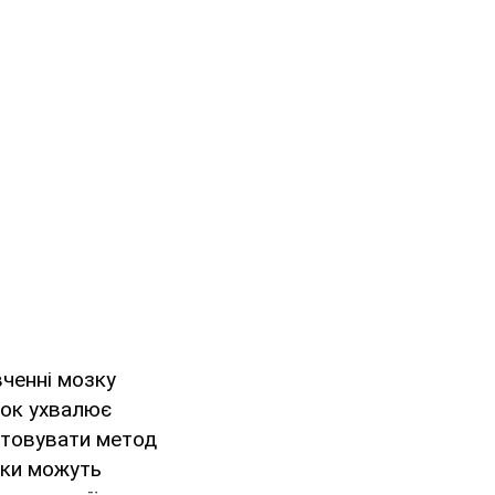
вченні мозку
зок ухвалює
стовувати метод
ики можуть