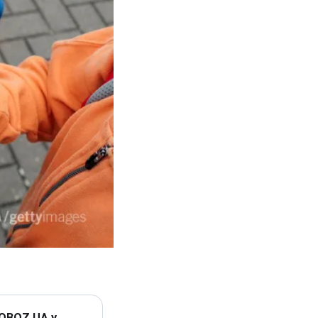
 OBOZ.UA у