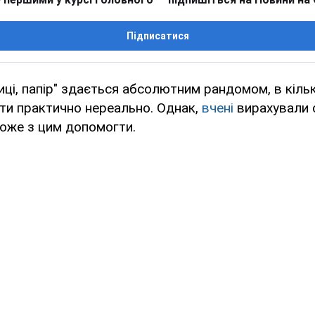
Підписатися
жиці, папір" здається абсолютним рандомом, в кіль
ти практично нереально. Однак,
вчені
вирахували 
може з цим допомогти.