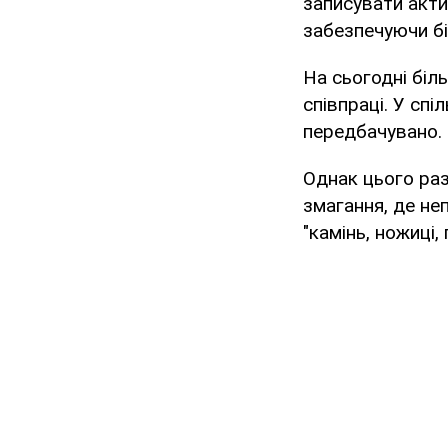
записувати акти
забезпечуючи бі
На сьогодні біл
співпраці. У спі
передбачувано. 
Однак цього раз
змагання, де не
"камінь, ножиці,