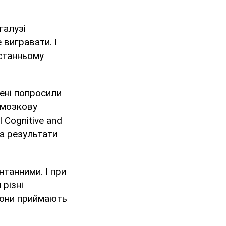
галузі
 вигравати. І
останньому
чені попросили
ю мозкову
 Cognitive and
на результати
танними. І при
різні
вони приймають