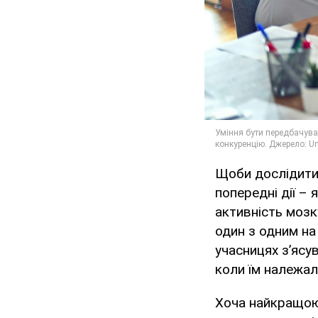
Щоби дослідити,
попередні дії – 
активність мозку
один з одним на
учасницях з’ясу
коли їм належал
Хоча найкращою 