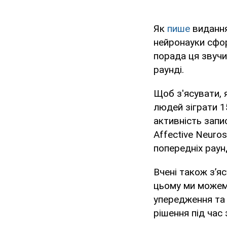
Як
пише
видання 
нейронауки сфор
порада ця звучи
раунді.
Щоб з'ясувати, 
людей зіграти 15
активність запи
Affective Neuro
попередніх раун
Вчені також з’я
цьому ми можемо
упередження та
рішення під час 