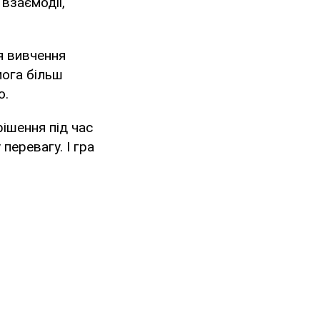
взаємодії,
я вивчення
мога більш
о.
ішення під час
перевагу. І гра