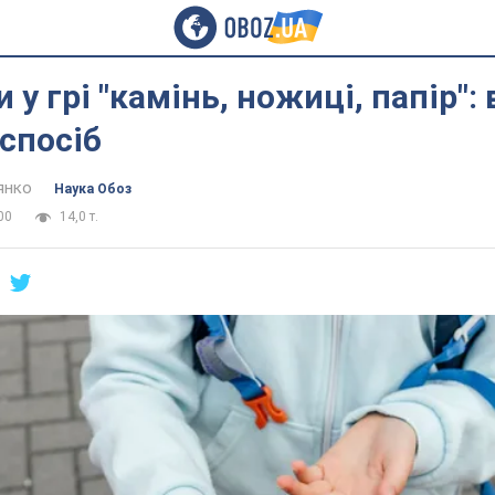
 у грі "камінь, ножиці, папір": 
спосіб
янко
Наука Обоз
00
14,0 т.