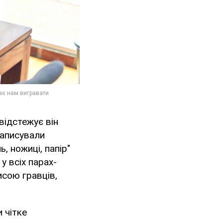
відстежує він
 записували
, ножиці, папір"
у всіх парах-
исою гравців,
 чітке