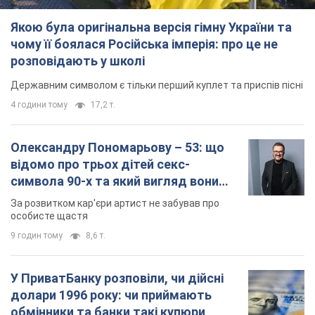
Якою була оригінальна версія гімну України та
чому її боялася Російська імперія: про це не
розповідають у школі
Державним символом є тільки перший куплет та приспів пісні
4 години тому
17,2 т.
Олександру Пономарьову – 53: що
відомо про трьох дітей секс-
символа 90-х та який вигляд вони
мають
За розвитком кар'єри артист не забував про
особисте щастя
9 годин тому
8,6 т.
У ПриватБанку розповіли, чи дійсні
долари 1996 року: чи приймають
обмінники та банки такі купюри