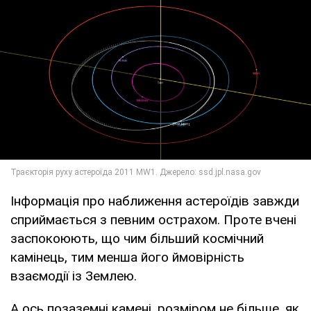
Інформація про наближення астероїдів завжди
сприймається з певним острахом. Проте вчені
заспокоюють, що чим більший космічний
камінець, тим менша його ймовірність
взаємодії із Землею.
А ось позаземні камені, розміром не більше, як