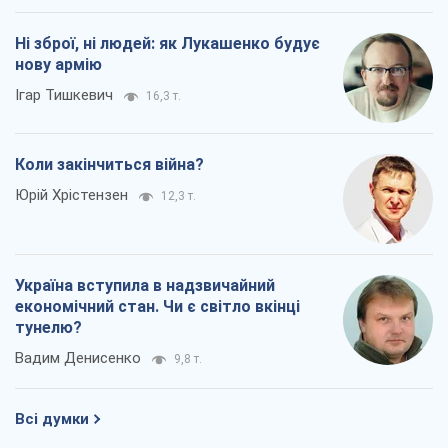
Ні зброї, ні людей: як Лукашенко будує
нову армію
Ігар Тишкевич
16,3 т.
Коли закінчиться війна?
Юрій Хрістензен
12,3 т.
Україна вступила в надзвичайний
економічний стан. Чи є світло вкінці
тунелю?
Вадим Денисенко
9,8 т.
Всі думки