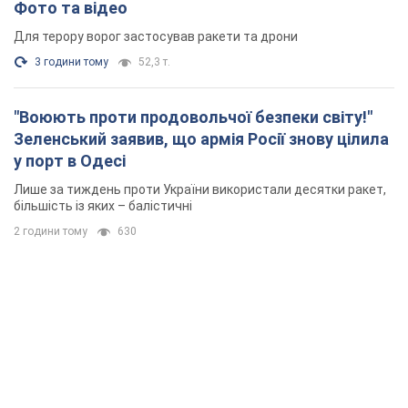
Фото та відео
Для терору ворог застосував ракети та дрони
3 години тому
52,3 т.
"Воюють проти продовольчої безпеки світу!"
Зеленський заявив, що армія Росії знову цілила
у порт в Одесі
Лише за тиждень проти України використали десятки ракет,
більшість із яких – балістичні
2 години тому
630