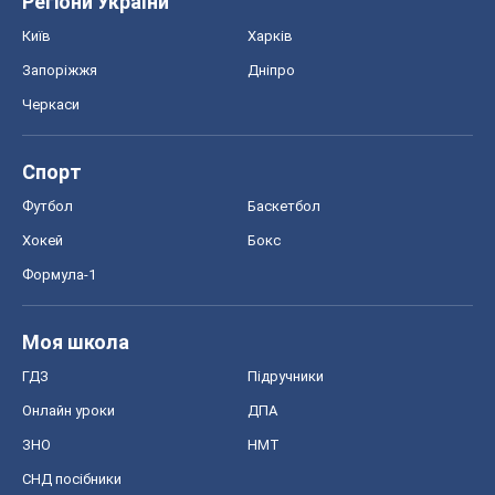
Регіони України
Київ
Харків
Запоріжжя
Дніпро
Черкаси
Спорт
Футбол
Баскетбол
Хокей
Бокс
Формула-1
Моя школа
ГДЗ
Підручники
Онлайн уроки
ДПА
ЗНО
НМТ
СНД посібники