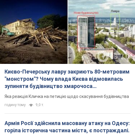
Києво-Печерську лавру закриють 80-метровим
"монстром"? Чому влада Києва відмовилась
зупиняти будівництво хмарочоса
"московського вірянина"
Яка реакція Кличка на петицію щодо скасування будівництва
годину тому
9,0 т.
Армія Росії здійснила масовану атаку на Одесу:
горіла історична частина міста, є постраждалі.