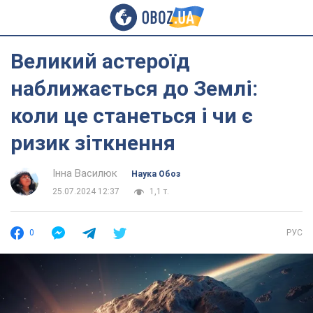
Великий астероїд
наближається до Землі:
коли це станеться і чи є
ризик зіткнення
Інна Василюк
Наука Обоз
25.07.2024 12:37
1,1 т.
0
РУС