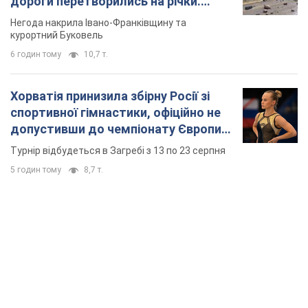
дороги перетворились на річки.
Відео
Негода накрила Івано-Франківщину та
курортний Буковель
6 годин тому
10,7 т.
Хорватія принизила збірну Росії зі
спортивної гімнастики, офіційно не
допустивши до чемпіонату Європи
основних спортсменів
Турнір відбудеться в Загребі з 13 по 23 серпня
5 годин тому
8,7 т.