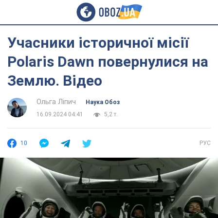
Учасники історичної місії
Polaris Dawn повернулися на
Землю. Відео
Ольга Ліпич
Наука Обоз
16.09.2024 04:41
5,2 т.
10
РУС