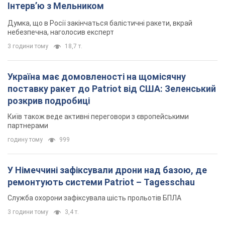
Інтерв’ю з Мельником
Думка, що в Росії закінчаться балістичні ракети, вкрай
небезпечна, наголосив експерт
3 години тому
18,7 т.
Україна має домовленості на щомісячну
поставку ракет до Patriot від США: Зеленський
розкрив подробиці
Київ також веде активні переговори з європейськими
партнерами
годину тому
999
У Німеччині зафіксували дрони над базою, де
ремонтують системи Patriot – Tagesschau
Служба охорони зафіксувала шість прольотів БПЛА
3 години тому
3,4 т.