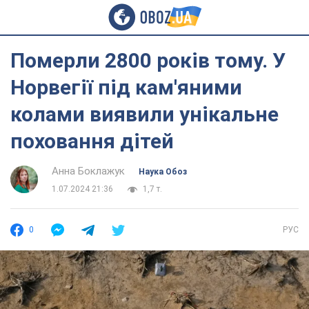
Померли 2800 років тому. У
Норвегії під кам'яними
колами виявили унікальне
поховання дітей
Анна Боклажук
Наука Обоз
1.07.2024 21:36
1,7 т.
0
РУС