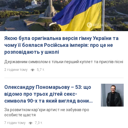
Якою була оригінальна версія гімну України та
чому її боялася Російська імперія: про це не
розповідають у школі
Державним символом є тільки перший куплет та приспів пісні
2 години тому
5,7 т.
Олександру Пономарьову – 53: що
відомо про трьох дітей секс-
символа 90-х та який вигляд вони
мають
За розвитком кар'єри артист не забував про
особисте щастя
7 годин тому
7,3 т.