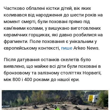
Частково обпалені кістки дітей, вік яких
коливався від народження до шести років на
момент смерті, були поховані прямо під
кам’яними колами, у вишукано виготовлених
керамічних горщиках, які давно розбилися на
фрагменти. Поле поховання є унікальним у
європейському контексті,
пише
Arkeo News.
Після датування останків скелетів було
виявлено, що майже всі діти були поховані в
бронзовому та залізному століттях Норвегії,
між 800 і 400 роками до нашої ери.