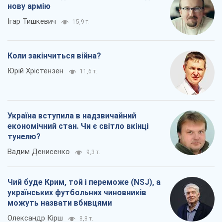
нову армію
Ігар Тишкевич
15,9 т.
Коли закінчиться війна?
Юрій Хрістензен
11,6 т.
Україна вступила в надзвичайний
економічний стан. Чи є світло вкінці
тунелю?
Вадим Денисенко
9,3 т.
Чий буде Крим, той і переможе (NSJ), а
українських футбольних чиновників
можуть назвати вбивцями
Олександр Кірш
8,8 т.