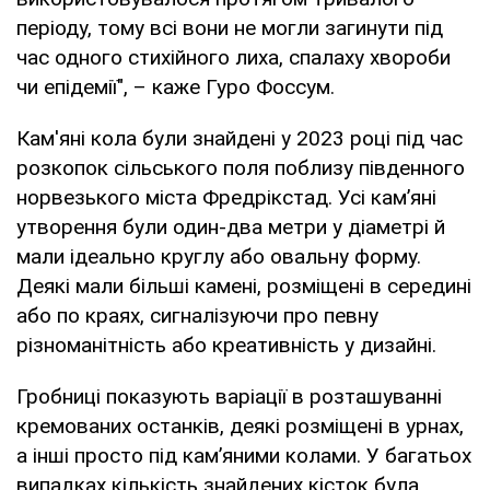
періоду, тому всі вони не могли загинути під
час одного стихійного лиха, спалаху хвороби
чи епідемії", – каже Гуро Фоссум.
Кам'яні кола були знайдені у 2023 році під час
розкопок сільського поля поблизу південного
норвезького міста Фредрікстад. Усі кам’яні
утворення були один-два метри у діаметрі й
мали ідеально круглу або овальну форму.
Деякі мали більші камені, розміщені в середині
або по краях, сигналізуючи про певну
різноманітність або креативність у дизайні.
Гробниці показують варіації в розташуванні
кремованих останків, деякі розміщені в урнах,
а інші просто під кам’яними колами. У багатьох
випадках кількість знайдених кісток була