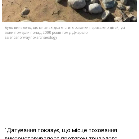
"Датування показує, що місце поховання
використовувалося протягом тривалого