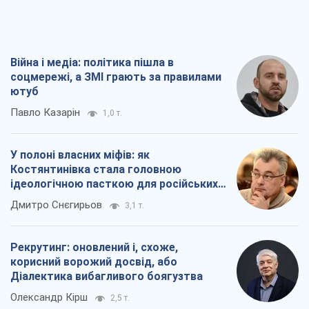
Війна і медіа: політика пішла в
соцмережі, а ЗМІ грають за правилами
ютуб
Павло Казарін
1,0 т.
У полоні власних міфів: як
Костянтинівка стала головною
ідеологічною пасткою для російських
окупантів
Дмитро Снєгирьов
3,1 т.
Рекрутинг: оновлений і, схоже,
корисний ворожий досвід, або
Діалектика вибагливого боягузтва
Олександр Кірш
2,5 т.