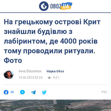
На грецькому острові Крит
знайшли будівлю з
лабіринтом, де 4000 років
тому проводили ритуали.
Фото
Інна Василюк
Наука Обоз
15.06.2024 20:24
9,0 т.
48
РУС