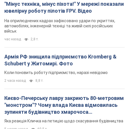
"Мінус техніка, мінус піхота!" У мережі показали
ювелірну роботу пілотів FPV. Відео
На оприлюднених кадрах зафіксовано удари по укриттях,
автомобілях, інженерній техніці та живій силі російських
військ
час назад
2,8 т.
Армія РФ знищила підприємство Kromberg &
Schubert у Житомирі. Фото
Коли поновить роботу підприємство, наразі невідомо
2 часа назад
8,8 т.
Києво-Печерську лавру закриють 80-метровим
"монстром"? Чому влада Києва відмовилась
зупиняти будівництво хмарочоса
"московського вірянина"
Яка реакція Кличка на петицію щодо скасування будівництва