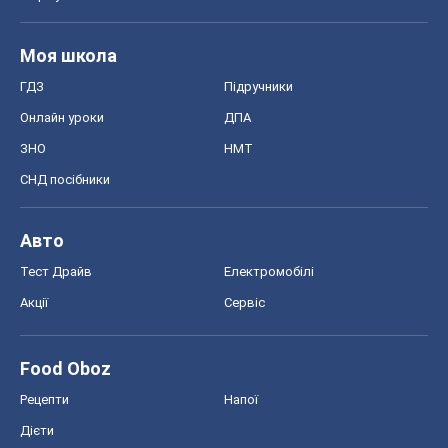
Моя школа
ГДЗ
Підручники
Онлайн уроки
ДПА
ЗНО
НМТ
СНД посібники
Авто
Тест Драйв
Електромобілі
Акції
Сервіс
Food Oboz
Рецепти
Напої
Дієти