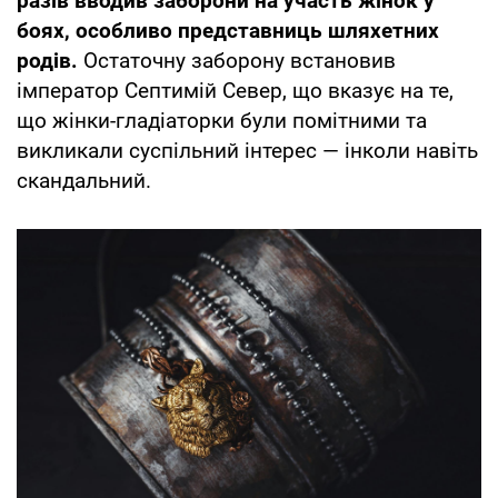
разів вводив заборони на участь жінок у
боях, особливо представниць шляхетних
родів.
Остаточну заборону встановив
імператор Септимій Север, що вказує на те,
що жінки-гладіаторки були помітними та
викликали суспільний інтерес — інколи навіть
скандальний.