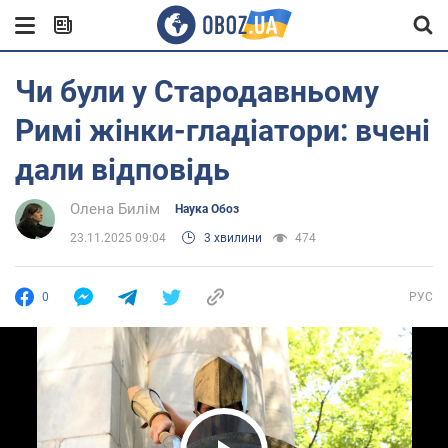
Чи були у Стародавньому
Римі жінки-гладіатори: вчені
дали відповідь
Олена Билім
Наука Обоз
23.11.2025 09:04
3 хвилини
474
0
РУС