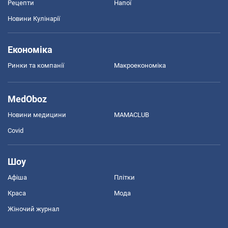
Рецепти
Напої
Новини Кулінарії
Економіка
Ринки та компанії
Макроекономіка
MedOboz
Новини медицини
MAMACLUB
Covid
Шоу
Афіша
Плітки
Краса
Мода
Жіночий журнал