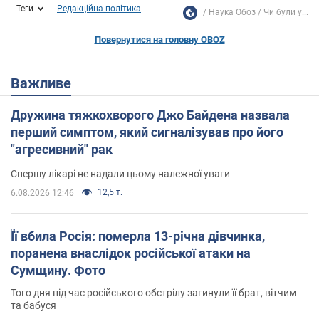
Теги
Редакційна політика
Наука Обоз
Чи були у...
Повернутися на головну OBOZ
Важливе
Дружина тяжкохворого Джо Байдена назвала
перший симптом, який сигналізував про його
"агресивний" рак
Спершу лікарі не надали цьому належної уваги
12,5 т.
6.08.2026 12:46
Її вбила Росія: померла 13-річна дівчинка,
поранена внаслідок російської атаки на
Сумщину. Фото
Того дня під час російського обстрілу загинули її брат, вітчим
та бабуся