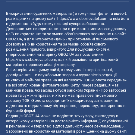
Використання будь-яких матеріалів ( в тому числі фото- та відео-),
розміщених на цьому сайті
https://www.obozrevatel.com
та всіх його
піддоменах, в будь-якому вигляді суворо заборонено.
Дозволяється використання при отриманні письмового дозволу
на їх використання та за умови обов'язкового посилання на сайт
OBOZ.UA, а для інтернет-видань - при отриманні письмового
дозволу на їх використання та за умови обов'язкового
розміщення прямого, відкритого для пошукових систем,
гіперпосилання на сторінку OBOZ.UA за посиланням
https://www.obozrevatel.com
, на якій розміщено оригінальний
матеріал в першому абзаці матеріалу.
Всі матеріали на цьому сайті, в тому числі інтерв’ю, статті,
дослідження – є службовими творами журналістів редакції,
виключні майнові права на які належать ТОВ «Золота середина».
На всі опубліковані фотоматеріали Getty Images редакція має
майнові права, які захищаються законом України «Про авторські
права та суміжні права», ніхто не має права без письмового
дозволу ТОВ «Золота середина» їх використовувати, вони не
підлягають подальшому відтворенню, перекладу, поширенню в
будь-якій формі.
Редакція OBOZ.UA може не поділяти точку зору, викладену в
авторському матеріалі. За достовірність інформації, опублікованої
в рекламних матеріалах, відповідальність несе рекламодавець.
Заборонено використання матеріалів розміщених на цьому сайті,