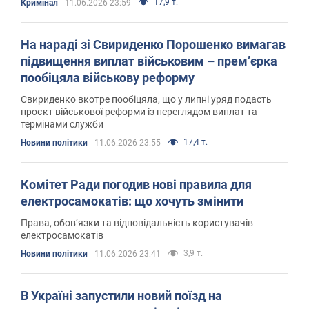
17,9 т.
Кримінал
11.06.2026 23:59
На нараді зі Свириденко Порошенко вимагав
підвищення виплат військовим – премʼєрка
пообіцяла військову реформу
Свириденко вкотре пообіцяла, що у липні уряд подасть
проєкт військової реформи із переглядом виплат та
термінами служби
17,4 т.
Новини політики
11.06.2026 23:55
Комітет Ради погодив нові правила для
електросамокатів: що хочуть змінити
Права, обов’язки та відповідальність користувачів
електросамокатів
3,9 т.
Новини політики
11.06.2026 23:41
В Україні запустили новий поїзд на