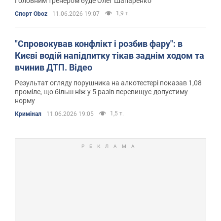
Головним тренером буде Олег Шапаренко
1,9 т.
Спорт Oboz
11.06.2026 19:07
"Спровокував конфлікт і розбив фару": в
Києві водій напідпитку тікав заднім ходом та
вчинив ДТП. Відео
Результат огляду порушника на алкотестері показав 1,08
проміле, що більш ніж у 5 разів перевищує допустиму
норму
1,5 т.
Кримінал
11.06.2026 19:05