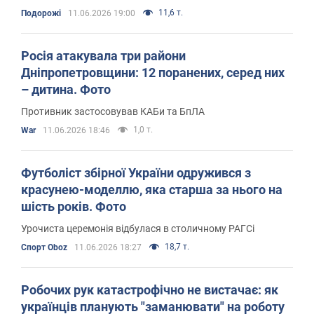
11,6 т.
Подорожі
11.06.2026 19:00
Росія атакувала три райони
Дніпропетровщини: 12 поранених, серед них
– дитина. Фото
Противник застосовував КАБи та БпЛА
1,0 т.
War
11.06.2026 18:46
Футболіст збірної України одружився з
красунею-моделлю, яка старша за нього на
шість років. Фото
Урочиста церемонія відбулася в столичному РАГСі
18,7 т.
Спорт Oboz
11.06.2026 18:27
Робочих рук катастрофічно не вистачає: як
українців планують "заманювати" на роботу