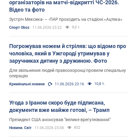
організаторів на матчі-відкритті ЧС-2026.
Відео та фото
Зустріч Мексика- – -ПАР проходить на стадіоні «Ацтека»
9,0 т.
Спорт Oboz
11.06.2026 23:22
Погрожував ножем й стріляв: що відомо про
чоловіка, який в Ужгороді утримував у
заручниках дитину з дружиною. Фото
Для звільнення людей правоохоронці провели спеціальну
операцію
10,8 т.
Кримінальні новини
11.06.2026 23:16
Угода з Іраном скоро буде підписана,
документи вже майже готові, – Трамп
Президент США анонсував "велике врегулювання"
852
Новини. Світ
11.06.2026 23:08