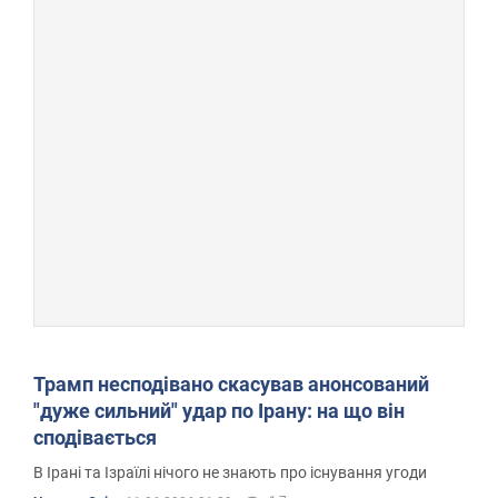
Трамп несподівано скасував анонсований
"дуже сильний" удар по Ірану: на що він
сподівається
В Ірані та Ізраїлі нічого не знають про існування угоди