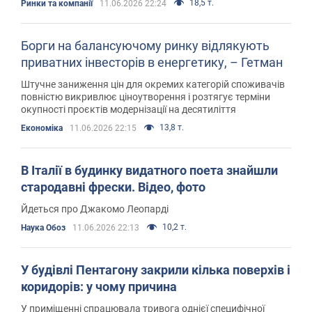
18,5 т.
Ринки та компанії
11.06.2026 22:24
Борги на балансуючому ринку відлякують
приватних інвесторів в енергетику, – Гетман
Штучне заниження цін для окремих категорій споживачів
повністю викривлює ціноутворення і розтягує терміни
окупності проєктів модернізації на десятиліття
13,8 т.
Економіка
11.06.2026 22:15
В Італії в будинку видатного поета знайшли
стародавні фрески. Відео, фото
Йдеться про Джакомо Леопарді
10,2 т.
Наука Обоз
11.06.2026 22:13
У будівлі Пентагону закрили кілька поверхів і
коридорів: у чому причина
У приміщенні спрацювала тривога однієї специфічної