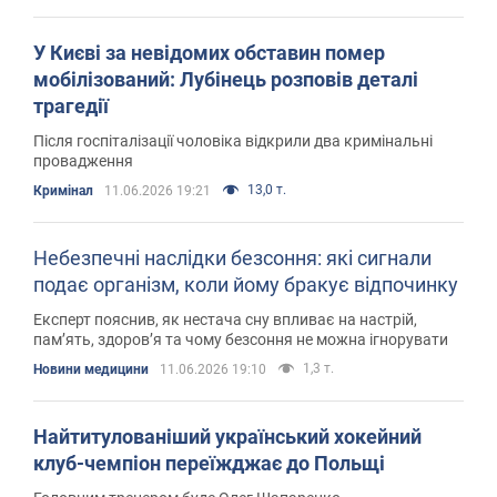
У Києві за невідомих обставин помер
мобілізований: Лубінець розповів деталі
трагедії
Після госпіталізації чоловіка відкрили два кримінальні
провадження
13,0 т.
Кримінал
11.06.2026 19:21
Небезпечні наслідки безсоння: які сигнали
подає організм, коли йому бракує відпочинку
Експерт пояснив, як нестача сну впливає на настрій,
пам’ять, здоров’я та чому безсоння не можна ігнорувати
1,3 т.
Новини медицини
11.06.2026 19:10
Найтитулованіший український хокейний
клуб-чемпіон переїжджає до Польщі