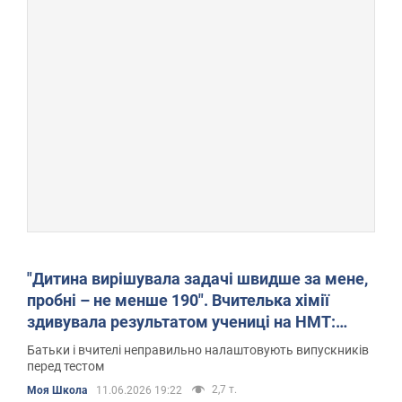
"Дитина вирішувала задачі швидше за мене,
пробні – не менше 190". Вчителька хімії
здивувала результатом учениці на НМТ:
реакція українців вражає
Батьки і вчителі неправильно налаштовують випускників
перед тестом
2,7 т.
Моя Школа
11.06.2026 19:22