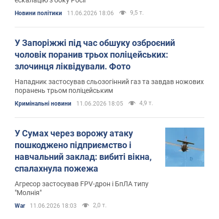
ескалацію з боку Росії
9,5 т.
Новини політики
11.06.2026 18:06
У Запоріжжі під час обшуку озброєний
чоловік поранив трьох поліцейських:
злочинця ліквідували. Фото
Нападник застосував сльозогінний газ та завдав ножових
поранень трьом поліцейським
4,9 т.
Кримінальні новини
11.06.2026 18:05
У Сумах через ворожу атаку
пошкоджено підприємство і
навчальний заклад: вибиті вікна,
спалахнула пожежа
Агресор застосував FPV-дрон і БпЛА типу
"Молнія"
2,0 т.
War
11.06.2026 18:03