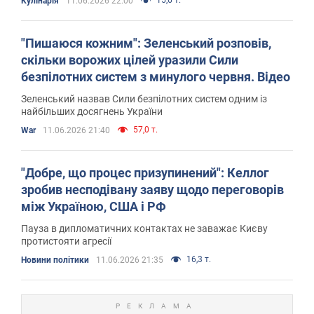
15,6 т.
Кулінарія
11.06.2026 22:00
"Пишаюся кожним": Зеленський розповів,
скільки ворожих цілей уразили Сили
безпілотних систем з минулого червня. Відео
Зеленський назвав Сили безпілотних систем одним із
найбільших досягнень України
57,0 т.
War
11.06.2026 21:40
"Добре, що процес призупинений": Келлог
зробив несподівану заяву щодо переговорів
між Україною, США і РФ
Пауза в дипломатичних контактах не заважає Києву
протистояти агресії
16,3 т.
Новини політики
11.06.2026 21:35