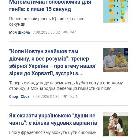
Математична головоломка для
геніїв: є лише 15 секунд
Перевірте свій рівень IQ лише за лічені
секунди
345
Моя Школа
7.08.2026 05:02
"Коли Ковтун знайшов там
дівчину, я все розумів": тренер
збірної України – про втечу нашої
зірки до Хорватії, зустріч з
росіянами на помості і нового
Тепер команду веде переможець Кубка світу в опорному
лідера
стрибку, а Міжнародна федерація гімнастики після
повернення всіх прав РФ вигадала покарання за протести
6,3 т.
Спорт Oboz
7.08.2026 04:30
Як сказати українською "души не
чаять": є кілька чудових варіантів
І які у фразеологізму можуть бути синоніми