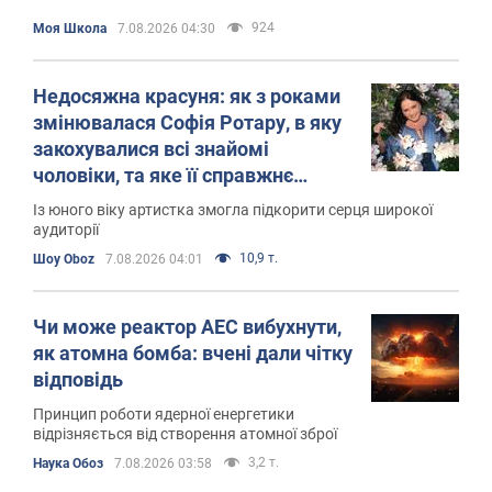
924
Моя Школа
7.08.2026 04:30
Недосяжна красуня: як з роками
змінювалася Софія Ротару, в яку
закохувалися всі знайомі
чоловіки, та яке її справжнє
прізвище
Із юного віку артистка змогла підкорити серця широкої
аудиторії
10,9 т.
Шоу Oboz
7.08.2026 04:01
Чи може реактор АЕС вибухнути,
як атомна бомба: вчені дали чітку
відповідь
Принцип роботи ядерної енергетики
відрізняється від створення атомної зброї
3,2 т.
Наука Обоз
7.08.2026 03:58