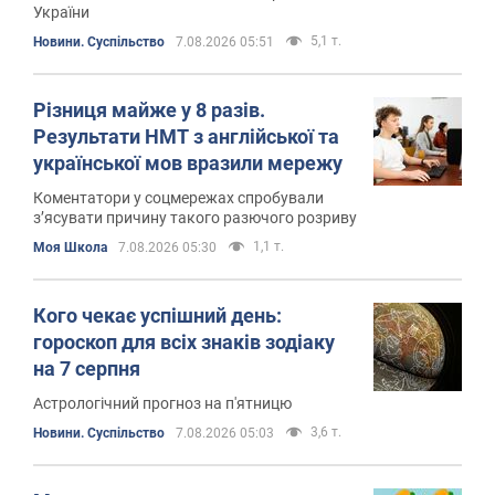
України
5,1 т.
Новини. Суспільство
7.08.2026 05:51
Різниця майже у 8 разів.
Результати НМТ з англійської та
української мов вразили мережу
Коментатори у соцмережах спробували
з’ясувати причину такого разючого розриву
1,1 т.
Моя Школа
7.08.2026 05:30
Кого чекає успішний день:
гороскоп для всіх знаків зодіаку
на 7 серпня
Астрологічний прогноз на п'ятницю
3,6 т.
Новини. Суспільство
7.08.2026 05:03