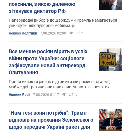
пояснили, з якою дилемою
зіткнувся диктатор РФ
Напередодні виборів до Держдуми Кремль намагається
уникнути непопулярної мобілізації
1,9 т.
Новини політики
7.08.2026 02:00
Все менше росіян вірить в успіх
війни проти України: соціологи
зафіксували новий антирекорд.
Опитування
Попри високий рівень підтримки дій російської армії,
майже дві третини опитаних виступають за початок
мирних переговорів
2,4 т.
Новини Росії
7.08.2026 01:17
"Нам теж вони потрібні": Трамп
відповів на прохання Зеленського
щодо передачі Україні ракет для