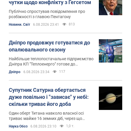
чутки щодо конфлікту з Гегсетом
Публічно спростував повідомлення про
розбіжності з главою Пентагону
813
Новини. Світ
6.08.2026 23:41
Дніпро продовжує готуватися до
опалювального сезону
Найбільше теплопостачальне підприємство
Дніпра КП "Теплоенерго" готове до
опалювального сезону
117
Дніпро
6.08.2026 23:34
Супутник Сатурна обертається
дуже повільно і "зависає" у небі:
скільки триває його доба
Один оберт Титана навколо власної осі
триває майже 16 земних діб, через що
Сатурн для частини його поверхні ніколи не
1,0 т.
Наука Обоз
6.08.2026 23:10
заходить за горизонт