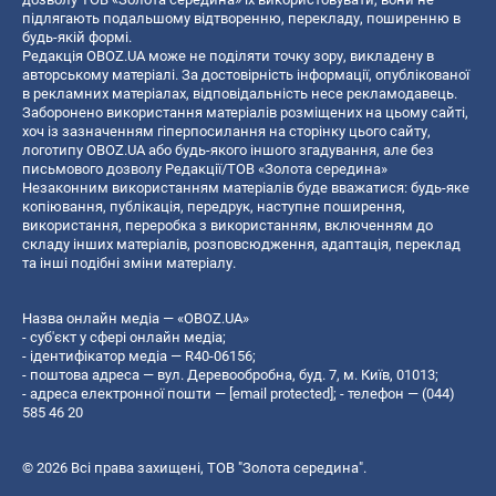
підлягають подальшому відтворенню, перекладу, поширенню в
будь-якій формі.
Редакція OBOZ.UA може не поділяти точку зору, викладену в
авторському матеріалі. За достовірність інформації, опублікованої
в рекламних матеріалах, відповідальність несе рекламодавець.
Заборонено використання матеріалів розміщених на цьому сайті,
хоч із зазначенням гіперпосилання на сторінку цього сайту,
логотипу OBOZ.UA або будь-якого іншого згадування, але без
письмового дозволу Редакції/ТОВ «Золота середина»
Незаконним використанням матеріалів буде вважатися: будь-яке
копiювання, публiкацiя, передрук, наступне поширення,
використання, переробка з використанням, включенням до
складу інших матеріалів, розповсюдження, адаптація, переклад
та інші подібні зміни матеріалу.
Назва онлайн медіа — «OBOZ.UA»
- суб'єкт у сфері онлайн медіа;
- ідентифікатор медіа — R40-06156;
- поштова адреса — вул. Деревообробна, буд. 7, м. Київ, 01013;
- адреса електронної пошти —
[email protected]
; - телефон — (044)
585 46 20
© 2026 Всі права захищені, ТОВ "Золота середина".