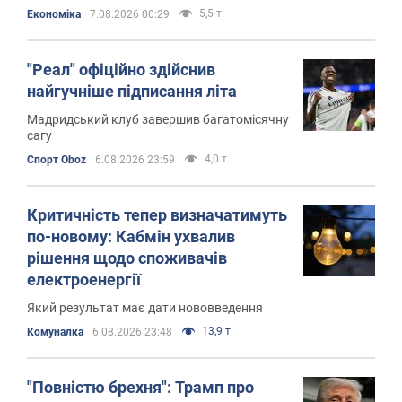
студентських стипендій
5,5 т.
Економіка
7.08.2026 00:29
"Реал" офіційно здійснив
найгучніше підписання літа
Мадридський клуб завершив багатомісячну
сагу
4,0 т.
Спорт Oboz
6.08.2026 23:59
Критичність тепер визначатимуть
по-новому: Кабмін ухвалив
рішення щодо споживачів
електроенергії
Який результат має дати нововведення
13,9 т.
Комуналка
6.08.2026 23:48
"Повністю брехня": Трамп про