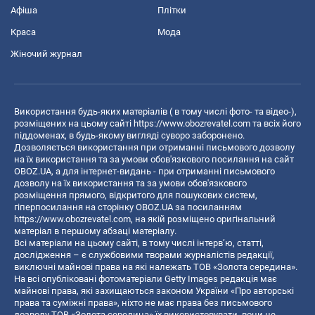
Афіша
Плітки
Краса
Мода
Жіночий журнал
Використання будь-яких матеріалів ( в тому числі фото- та відео-),
розміщених на цьому сайті
https://www.obozrevatel.com
та всіх його
піддоменах, в будь-якому вигляді суворо заборонено.
Дозволяється використання при отриманні письмового дозволу
на їх використання та за умови обов'язкового посилання на сайт
OBOZ.UA, а для інтернет-видань - при отриманні письмового
дозволу на їх використання та за умови обов'язкового
розміщення прямого, відкритого для пошукових систем,
гіперпосилання на сторінку OBOZ.UA за посиланням
https://www.obozrevatel.com
, на якій розміщено оригінальний
матеріал в першому абзаці матеріалу.
Всі матеріали на цьому сайті, в тому числі інтерв’ю, статті,
дослідження – є службовими творами журналістів редакції,
виключні майнові права на які належать ТОВ «Золота середина».
На всі опубліковані фотоматеріали Getty Images редакція має
майнові права, які захищаються законом України «Про авторські
права та суміжні права», ніхто не має права без письмового
дозволу ТОВ «Золота середина» їх використовувати, вони не