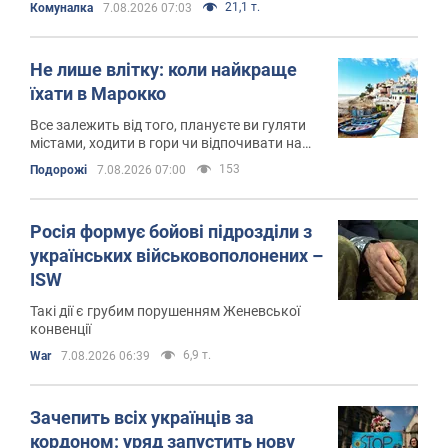
21,1 т.
Комуналка
7.08.2026 07:03
Не лише влітку: коли найкраще
їхати в Марокко
Все залежить від того, плануєте ви гуляти
містами, ходити в гори чи відпочивати на
узбережжі
153
Подорожі
7.08.2026 07:00
Росія формує бойові підрозділи з
українських військовополонених –
ISW
Такі дії є грубим порушенням Женевської
конвенції
6,9 т.
War
7.08.2026 06:39
Зачепить всіх українців за
кордоном: уряд запустить нову