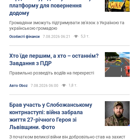
платформу для повернення
додому
Громадяни зможуть підтримувати зв'язок з Україною та
українською громадою
5,3 т.
Особисті фінанси
7.08.2026 06:21
Хто їде першим, а хто – останнім?
Завдання з ПДР
Правильно розведіть водіїв на перехресті
1,8 т.
Авто Oboz
7.08.2026 06:00
Брав участь у Слобожанському
контрнаступі: війна забрала
життя 27-річного Героя зі
Львівщини. Фото
З початком великої війни він добровільно став на захист