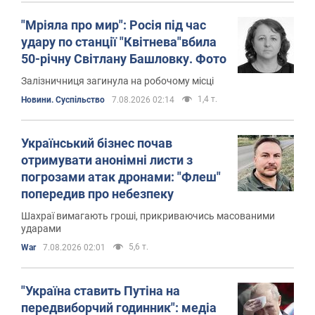
"Мріяла про мир": Росія під час
удару по станції "Квітнева"вбила
50-річну Світлану Башловку. Фото
Залізничниця загинула на робочому місці
1,4 т.
Новини. Суспільство
7.08.2026 02:14
Український бізнес почав
отримувати анонімні листи з
погрозами атак дронами: "Флеш"
попередив про небезпеку
Шахраї вимагають гроші, прикриваючись масованими
ударами
5,6 т.
War
7.08.2026 02:01
"Україна ставить Путіна на
передвиборчий годинник": медіа