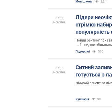
Моя Школа
2,2 т.
Лідери неочіку
07:03
6 серпня
стрімко наби
популярність 
Новий рейтинг показа
найшвидше збільшили 
відвідувачів
Подорожі
570
Ситний заливн
07:00
6 серпня
готується з л
Лінивий рецепт за ліч
Кулінарія
99