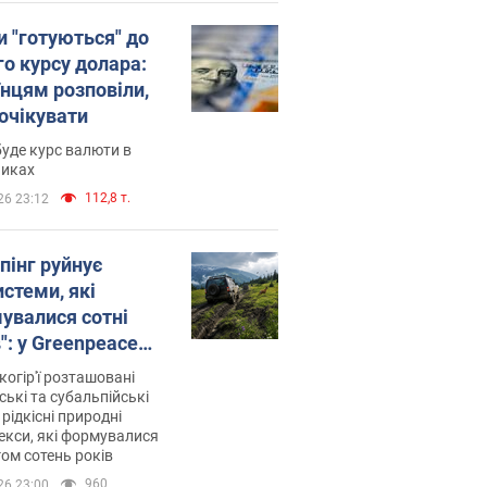
и "готуються" до
го курсу долара:
їнцям розповіли,
 очікувати
уде курс валюти в
никах
112,8 т.
26 23:12
пінг руйнує
стеми, які
увалися сотні
": у Greenpeace
ли на сполох
когір'ї розташовані
ські та субальпійські
 рідкісні природні
кси, які формувалися
ом сотень років
960
26 23:00