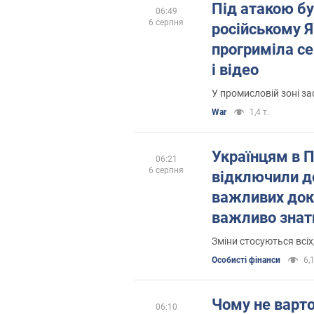
Під атакою бу
06:49
6 серпня
російському 
прогриміла се
і відео
У промисловій зоні за
War
1,4 т.
Українцям в 
06:21
6 серпня
відключили д
важливих док
важливо знат
Зміни стосуються всіх
Особисті фінанси
6,1
Чому не варт
06:10