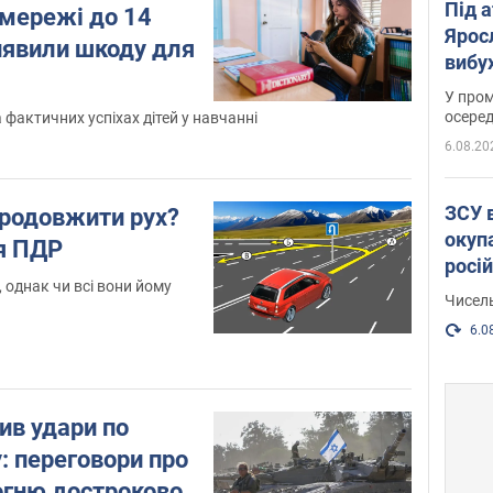
Під 
цмережі до 14
Ярос
виявили шкоду для
вибух
У пром
осеред
фактичних успіхах дітей у навчанні
6.08.20
ЗСУ 
родовжити рух?
окуп
ня ПДР
росі
, однак чи всі вони йому
Чисель
6.0
вив удари по
: переговори про
огню достроково