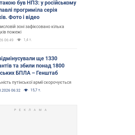
атакою був НПЗ: у російському
лавлі прогриміла серія
ів. Фото і відео
исловій зоні зафіксовано кілька
ків пожежі
1,4 т.
26 06:49
відмінусували ще 1330
антів та збили понад 1800
йських БПЛА – Генштаб
ність путінської армії скорочується
15,7 т.
8.2026 06:32