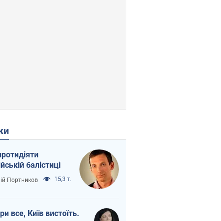
ки
протидіяти
ійській балістиці
15,3 т.
лій Портников
ри все, Київ вистоїть.