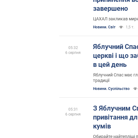
завершено
ЦАХАЛ закликав мирн
Новини. Світ
1,5 т.
Яблучний Спас
05:32
6 серпня
церкві і що з
в цей день
Яблучний Спас має гли
традиції
Новини. Суспільство
З Яблучним С
05:31
6 серпня
привітання для
кумів
Обирайте найтепліші п