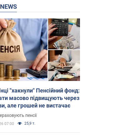
P NEWS
нці "хакнули" Пенсійний фонд:
ати масово підвищують через
ви, але грошей не вистачає
ераховують пенсії
25,9 т.
26 07:00