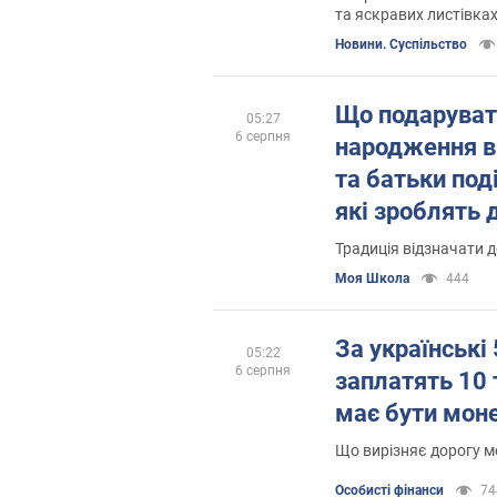
та яскравих листівка
святковий настрій н
Новини. Суспільство
Що подаруват
05:27
6 серпня
народження в 
та батьки под
які зроблять
Традиція відзначати д
Моя Школа
444
За українські 
05:22
6 серпня
заплатять 10 
має бути мон
Що вирізняє дорогу м
Особисті фінанси
74