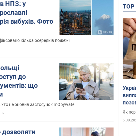
в НПЗ: у
TO
Ярославлі
рія вибухів. Фото
фіксовано кілька осередків пожежі
Польщі
оступ до
ументів: що
Украї
и
випл
позо
, хто не оновив застосунок mObywatel
Як пер
 т.
6.08.20
о дозволяти