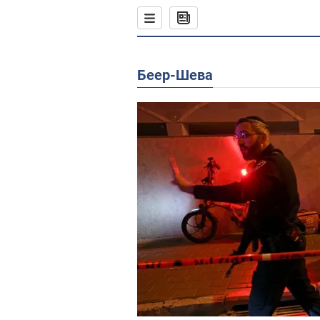
Беер-Шева