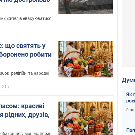
их жителів евакуюватися
: що святять у
аборонено робити
бокі релігійні та народні
Дум
2,1 т.
Як 
рос
пасом: красиві
Віта
 рідних, друзів,
Поп
обажання у віршах, прозі