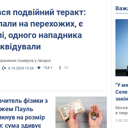
Важ
ався подвійний теракт:
пали на перехожих, є
і, одного нападника
іквідували
оранених померла у лікарні
13,6 т.
39
6.10.2024 15:26
"У ме
Селе
закін
читель фізики з
ажем Пауль
Москва
в темр
кнув на розмір
5.08.20
и: сума здивує