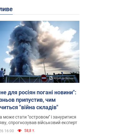
ливе
не для росіян погані новини":
зньов припустив, чим
читься "війна складів"
 може стати "островом" і зануритися
яву, спрогнозував військовий експерт
58,8 т.
26 16:00