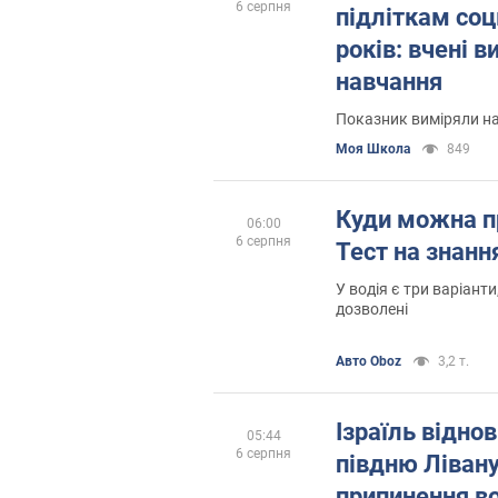
6 серпня
підліткам со
років: вчені 
навчання
Показник виміряли на 
Моя Школа
849
Куди можна п
06:00
6 серпня
Тест на знан
У водія є три варіанти
дозволені
Авто Oboz
3,2 т.
Ізраїль відно
05:44
6 серпня
півдню Лівану
припинення в