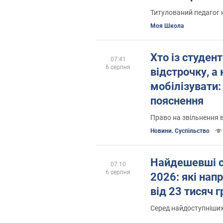
Титулований педагог 
Моя Школа
Хто із студен
07:41
6 серпня
відстрочку, а
мобілізувати:
пояснення
Право на звільнення 
Новини. Суспільство
Найдешевші с
07:10
6 серпня
2026: які на
від 23 тисяч г
Серед найдоступніших 