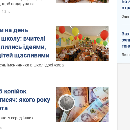
Бо 
х, щоб подарувати
втр
айближчим людям
1,2 т.
Ольг
и на день
Зах
школу: вчителі
зуп
ілились ідеями,
ген
 дітей щасливими
Леон
ень іменинника в школі досі жива
5 копійок
тисяч: якого року
ета
онету серед інших
4