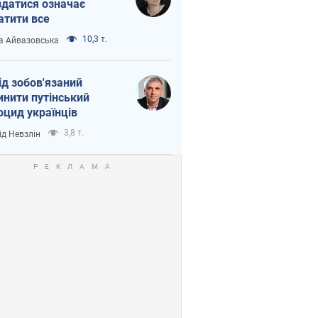
здатися означає
атити все
10,3 т.
а Айвазовська
ід зобов'язаний
инити путінський
оцид українців
3,8 т.
ід Невзлін