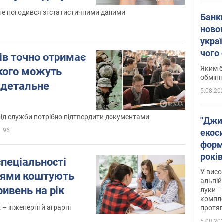
не погодився зі статистичними даними
Банк
ново
укра
чого
тів точно отримає
Яким б
 кого можуть
обмін
 детальне
5.08.20
від служби потрібно підтвердити документами
"Джи
96
екоси
форм
років
пеціальності
заби
У висо
прями коштують
альпій
ривень на рік
луки –
компле
– інженерні й аграрні
протяг
5.08.20