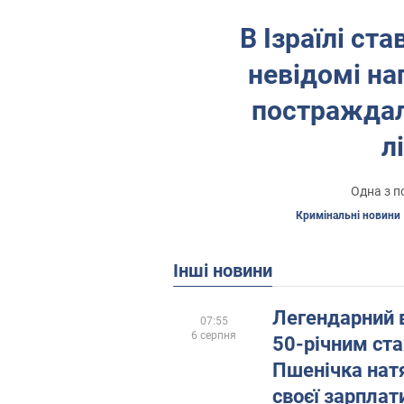
В Ізраїлі ст
невідомі на
постраждал
л
Одна з п
Кримінальні новини
Інші новини
Легендарний в
07:55
6 серпня
50-річним ст
Пшенічка натя
своєї зарплат