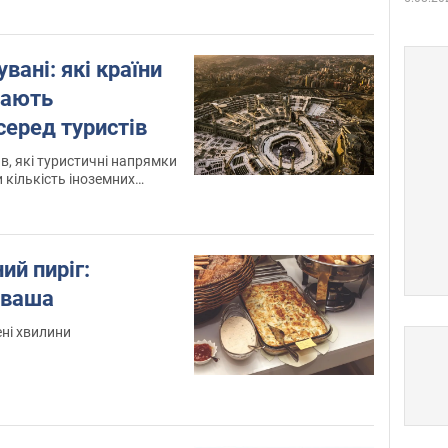
вані: які країни
рають
серед туристів
в, які туристичні напрямки
кількість іноземних
ий пиріг:
аваша
ені хвилини