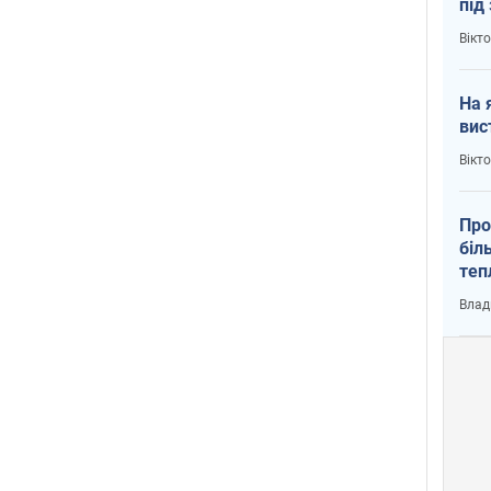
під
кри
Вікт
На 
вис
Вікт
Про
біл
теп
від
Влад
у К