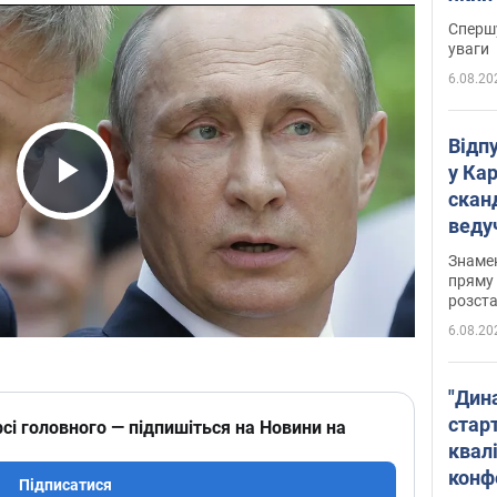
"агр
Спершу
уваги
6.08.20
Відп
у Ка
скан
Play Video
веду
захе
Знаме
пряму 
розста
6.08.20
"Дин
стар
сі головного — підпишіться на Новини на
квалі
конф
Підписатися