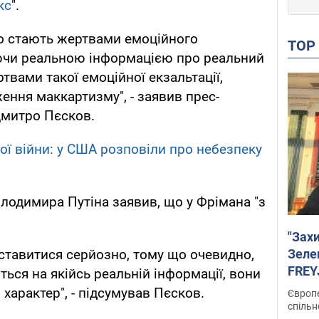
кс
".
ко стають жертвами емоційного
TO
ючи реальною інформацією про реальний
твами такої емоційної екзальтації,
ження маккартизму", - заявив прес-
Дмитро Пєсков.
ої війни: у США розповіли про небезпеку
лодимира Путіна заявив, що у Фрімана "з
"Зах
Зеле
ставитися серйозно, тому що очевидно,
FREYJ
ться на якійсь реальній інформації, вони
підтр
характер", - підсумував Пєсков.
Європе
спільн