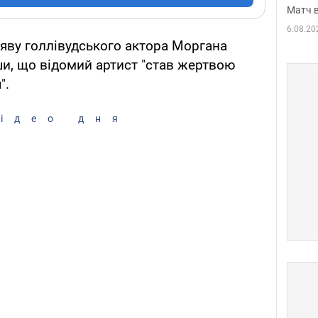
Матч в
6.08.20
яву голлівудського актора Моргана
и, що відомий артист "став жертвою
".
ідео дня