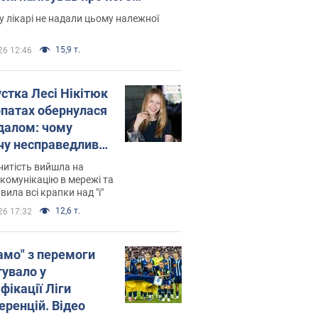
есивний" рак
 лікарі не надали цьому належної
15,9 т.
26 12:46
устка Лесі Нікітюк
рпатах обернулася
далом: чому
чу несправедливо
йтили
нитість вийшла на
комунікацію в мережі та
вила всі крапки над "і"
12,6 т.
26 17:32
амо" з перемоги
тувало у
фікації Ліги
еренцій. Відео