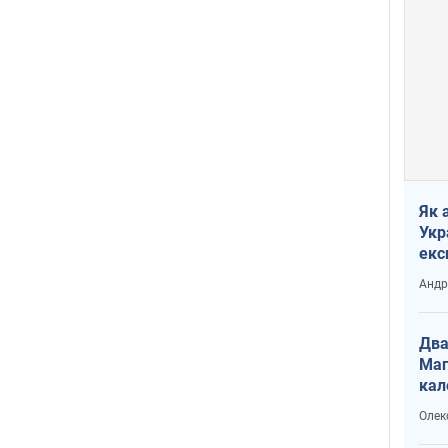
Як 
Укр
екс
наф
Андр
Два
Маг
кал
Олек