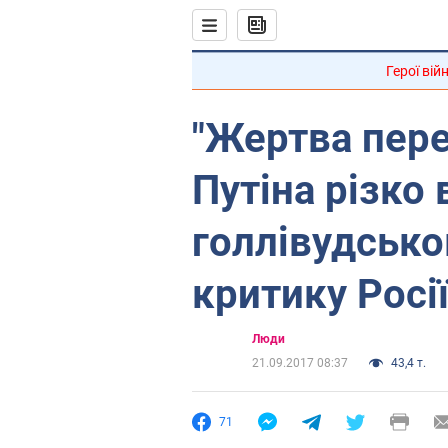
Герої вій
"Жертва пере
Путіна різко 
голлівудсько
критику Росі
Люди
21.09.2017 08:37
43,4 т.
71