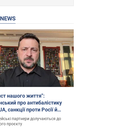
P NEWS
ист нашого життя":
нський про антибалістику
A, санкції проти Росії й
имку аграріїв. Відео
йські партнери долучаються до
ого проєкту