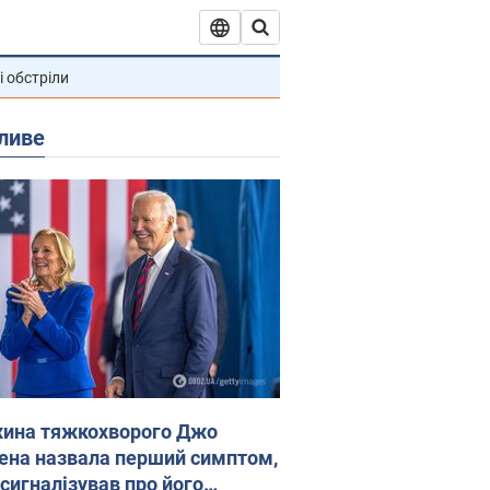
і обстріли
ливе
ина тяжкохворого Джо
ена назвала перший симптом,
 сигналізував про його