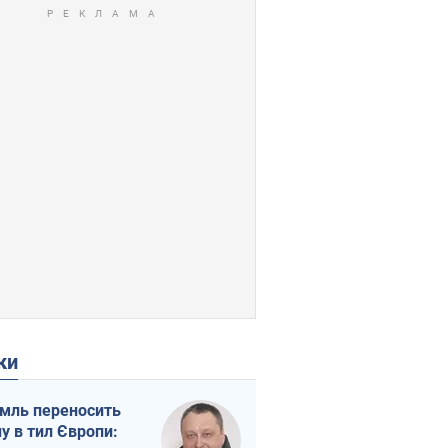
ки
мль переносить
ну в тил Європи: