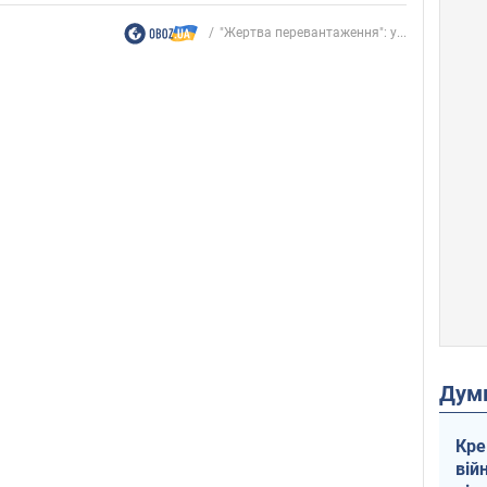
"Жертва перевантаження": у...
Дум
Кре
вій