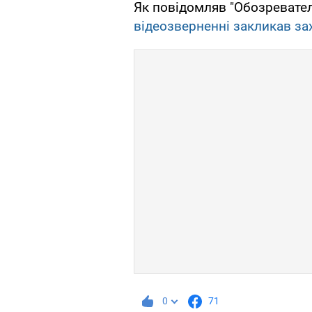
Як повідомляв "Обозревател
відеозверненні закликав з
0
71