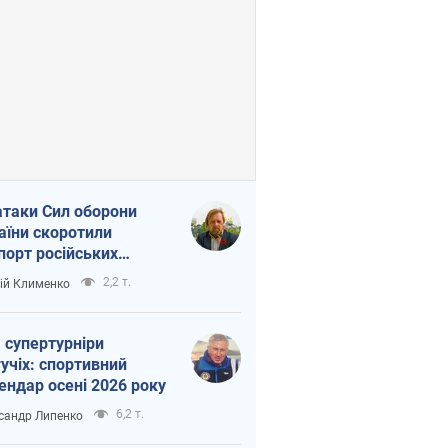
атаки Сил оборони
аїни скоротили
порт російських
топродуктів
2,2 т.
ій Клименко
 супертурніри
учіх: спортивний
ендар осені 2026 року
6,2 т.
сандр Липенко