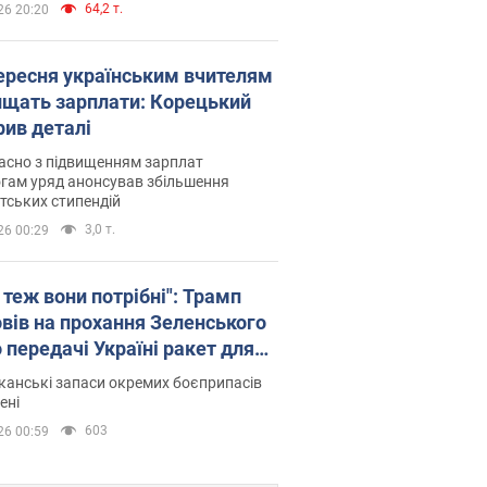
64,2 т.
26 20:20
вересня українським вчителям
ищать зарплати: Корецький
рив деталі
асно з підвищенням зарплат
гам уряд анонсував збільшення
тських стипендій
3,0 т.
26 00:29
 теж вони потрібні": Трамп
овів на прохання Зеленського
 передачі Україні ракет для
ot
анські запаси окремих боєприпасів
ені
603
26 00:59