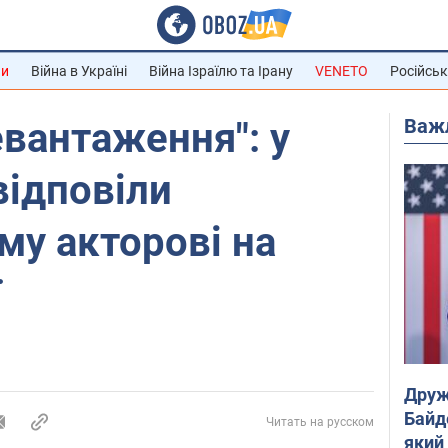
ни
Війна в Україні
Війна Ізраїлю та Ірану
VENETO
Російськ
Важ
вантаження": у
відповіли
му акторові на
ї
Друж
Байд
Читать на русском
який