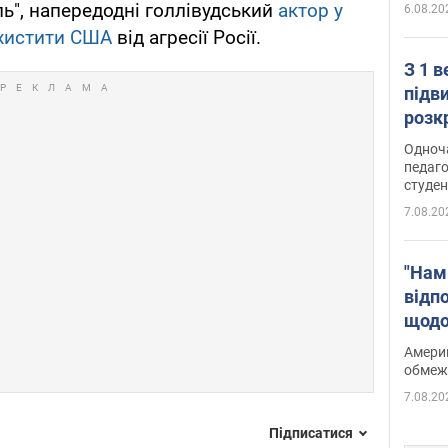
ь", напередодні голлівудський
актор у
6.08.20
ахистити США
від агресії Росії.
З 1 
підв
розк
Одноч
педаго
студен
7.08.20
"Нам
відп
щодо
Patri
Америк
обмеж
7.08.20
Підписатися