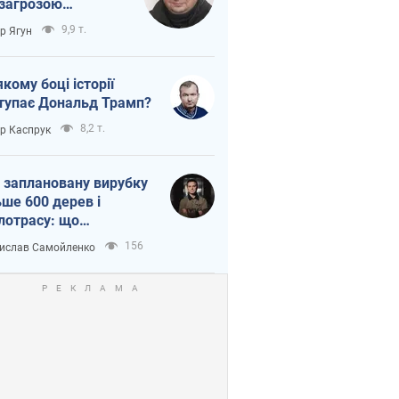
 загрозою
тична логістика
9,9 т.
ор Ягун
якому боці історії
тупає Дональд Трамп?
8,2 т.
ор Каспрук
 заплановану вирубку
ьше 600 дерев і
лотрасу: що
бувається на Теремках
156
ислав Самойленко
иєві