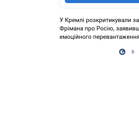
У Кремлі розкритикували за
Фрімана про Росію, заявивш
емоційного перевантаження
В