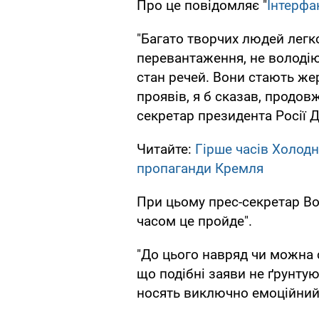
Про це повідомляє "
Інтерфа
"Багато творчих людей лег
перевантаження, не володі
стан речей. Вони стають жер
проявів, я б сказав, продов
секретар президента Росії 
Читайте:
Гірше часів Холодн
пропаганди Кремля
При цьому прес-секретар Во
часом це пройде".
"До цього навряд чи можна 
що подібні заяви не ґрунтую
носять виключно емоційний 