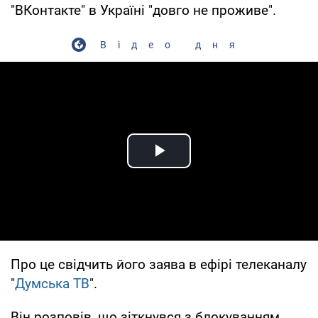
"ВКонтакте" в Україні "довго не проживе".
Відео дня
Play Video
Про це свідчить його заява в ефірі телеканалу
"
Думська ТВ
".
Він розповів, що зіткнувся з блокуванням