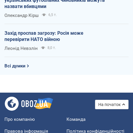
українських футбольних чиновників можуть
назвати вбивцями
Олександр Кірш
6,5 т.
Захід проспав загрозу: Росія може
перевірити НАТО війною
Леонід Невзлін
8,0 т.
Всі думки
На початок
Про компанію
Команда
Правова інформація
Політика конфіденційності