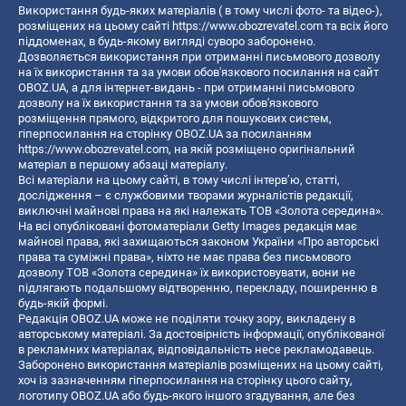
Використання будь-яких матеріалів ( в тому числі фото- та відео-),
розміщених на цьому сайті
https://www.obozrevatel.com
та всіх його
піддоменах, в будь-якому вигляді суворо заборонено.
Дозволяється використання при отриманні письмового дозволу
на їх використання та за умови обов'язкового посилання на сайт
OBOZ.UA, а для інтернет-видань - при отриманні письмового
дозволу на їх використання та за умови обов'язкового
розміщення прямого, відкритого для пошукових систем,
гіперпосилання на сторінку OBOZ.UA за посиланням
https://www.obozrevatel.com
, на якій розміщено оригінальний
матеріал в першому абзаці матеріалу.
Всі матеріали на цьому сайті, в тому числі інтерв’ю, статті,
дослідження – є службовими творами журналістів редакції,
виключні майнові права на які належать ТОВ «Золота середина».
На всі опубліковані фотоматеріали Getty Images редакція має
майнові права, які захищаються законом України «Про авторські
права та суміжні права», ніхто не має права без письмового
дозволу ТОВ «Золота середина» їх використовувати, вони не
підлягають подальшому відтворенню, перекладу, поширенню в
будь-якій формі.
Редакція OBOZ.UA може не поділяти точку зору, викладену в
авторському матеріалі. За достовірність інформації, опублікованої
в рекламних матеріалах, відповідальність несе рекламодавець.
Заборонено використання матеріалів розміщених на цьому сайті,
хоч із зазначенням гіперпосилання на сторінку цього сайту,
логотипу OBOZ.UA або будь-якого іншого згадування, але без