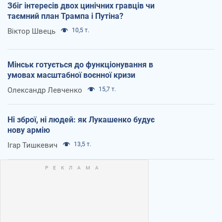
Збіг інтересів двох цинічних гравців чи
таємний план Трампа і Путіна?
Віктор Швець
10,5 т.
Мінськ готується до функціонування в
умовах масштабної воєнної кризи
Олександр Левченко
15,7 т.
Ні зброї, ні людей: як Лукашенко будує
нову армію
Ігар Тишкевич
13,5 т.