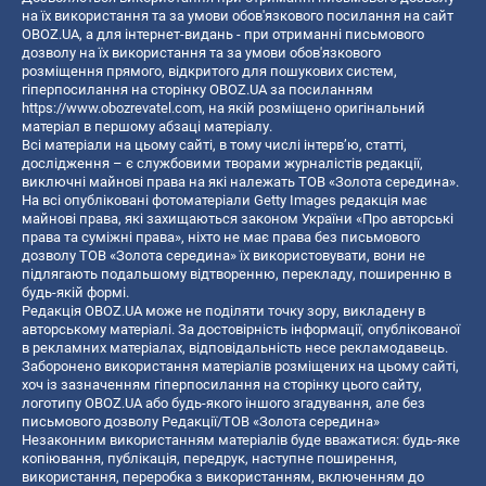
на їх використання та за умови обов'язкового посилання на сайт
OBOZ.UA, а для інтернет-видань - при отриманні письмового
дозволу на їх використання та за умови обов'язкового
розміщення прямого, відкритого для пошукових систем,
гіперпосилання на сторінку OBOZ.UA за посиланням
https://www.obozrevatel.com
, на якій розміщено оригінальний
матеріал в першому абзаці матеріалу.
Всі матеріали на цьому сайті, в тому числі інтерв’ю, статті,
дослідження – є службовими творами журналістів редакції,
виключні майнові права на які належать ТОВ «Золота середина».
На всі опубліковані фотоматеріали Getty Images редакція має
майнові права, які захищаються законом України «Про авторські
права та суміжні права», ніхто не має права без письмового
дозволу ТОВ «Золота середина» їх використовувати, вони не
підлягають подальшому відтворенню, перекладу, поширенню в
будь-якій формі.
Редакція OBOZ.UA може не поділяти точку зору, викладену в
авторському матеріалі. За достовірність інформації, опублікованої
в рекламних матеріалах, відповідальність несе рекламодавець.
Заборонено використання матеріалів розміщених на цьому сайті,
хоч із зазначенням гіперпосилання на сторінку цього сайту,
логотипу OBOZ.UA або будь-якого іншого згадування, але без
письмового дозволу Редакції/ТОВ «Золота середина»
Незаконним використанням матеріалів буде вважатися: будь-яке
копiювання, публiкацiя, передрук, наступне поширення,
використання, переробка з використанням, включенням до