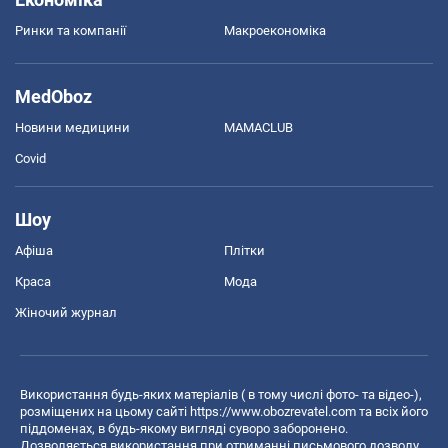
Ринки та компанії
Макроекономіка
MedOboz
Новини медицини
MAMACLUB
Covid
Шоу
Афіша
Плітки
Краса
Мода
Жіночий журнал
Використання будь-яких матеріалів ( в тому числі фото- та відео-),
розміщених на цьому сайті
https://www.obozrevatel.com
та всіх його
піддоменах, в будь-якому вигляді суворо заборонено.
Дозволяється використання при отриманні письмового дозволу