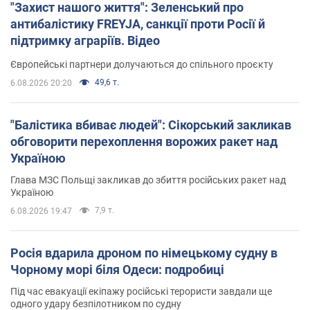
"Захист нашого життя": Зеленський про
антибалістику FREYJA, санкції проти Росії й
підтримку аграріїв. Відео
Європейські партнери долучаються до спільного проєкту
49,6 т.
6.08.2026 20:20
"Балістика вбиває людей": Сікорський закликав
обговорити перехоплення ворожих ракет над
Україною
Глава МЗС Польщі закликав до збиття російських ракет над
Україною
7,9 т.
6.08.2026 19:47
Росія вдарила дроном по німецькому судну в
Чорному морі біля Одеси: подробиці
Під час евакуації екіпажу російські терористи завдали ще
одного удару безпілотником по судну