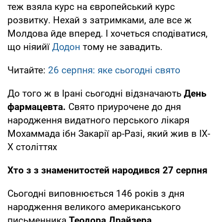
теж взяла курс на європейський курс
розвитку. Нехай з затримками, але все ж
Молдова йде вперед. І хочеться сподіватися,
що ніяийї
Додон
тому не завадить.
Читайте:
26 серпня: яке сьогодні свято
До того ж в Ірані сьогодні відзначають
День
фармацевта.
Свято приурочене до дня
народження видатного перського лікаря
Мохаммада ібн Закарії ар-Разі, який жив в IX-
X століттях
Хто з з знаменитостей народився 27 серпня
Сьогодні виповнюється 146 років з дня
народження великого американського
письменника
Теодора Драйзера.