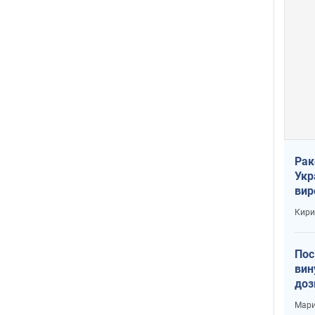
Рак
Укр
вир
рак
Кири
Пос
вин
доз
заг
Мари