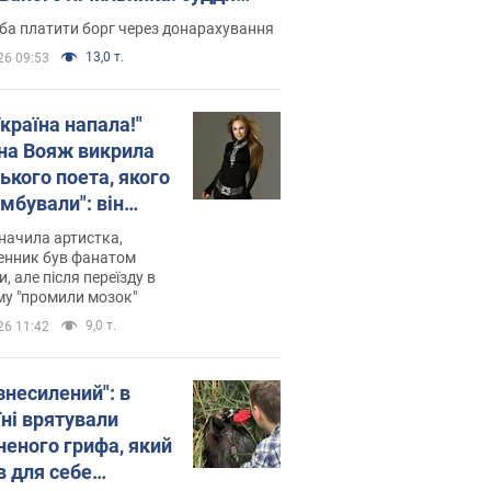
лив неочікуване рішення
ба платити борг через донарахування
13,0 т.
26 09:53
країна напала!"
на Вояж викрила
ького поета, якого
мбували": він
ь російської не
начила артистка,
 а тепер хоче
енник був фанатом
и, але після переїзду в
циду українців
му "промили мозок"
9,0 т.
26 11:42
знесилений": в
їні врятували
неного грифа, який
в для себе