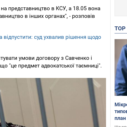
 на представництво в КСУ, а 18.05 вона
вництво в інших органах", - розповів
TO
 відпустити: суд ухвалив рішення щодо
тувати умови договору з Савченко і
що "це предмет адвокатської таємниці".
Мікр
типов
план 
Що маю