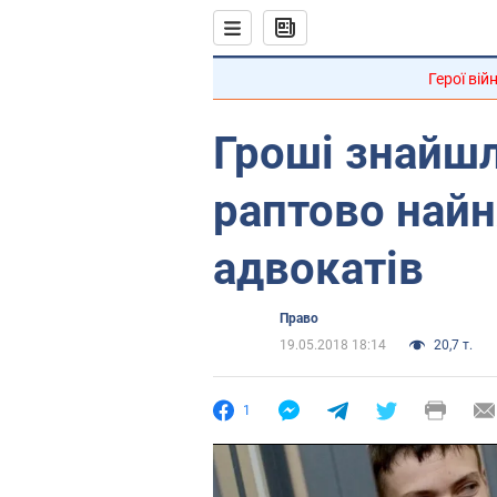
Герої вій
Гроші знайш
раптово найн
адвокатів
Право
19.05.2018 18:14
20,7 т.
1