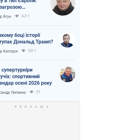
ну в тил Європи:
 загрозою
тична логістика
4,3 т.
ор Ягун
якому боці історії
тупає Дональд Трамп?
5,0 т.
ор Каспрук
 супертурніри
учіх: спортивний
ендар осені 2026 року
51
сандр Липенко