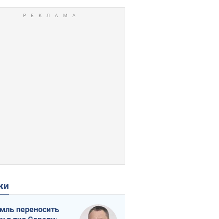
ки
мль переносить