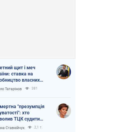
етний щит і меч
аїни: ставка на
обництво власних
ет
381
ло Татарінов
мертна "презумпція
уватості": хто
волив ТЦК судити
иблих захисників
2,1 т.
на Ставнійчук