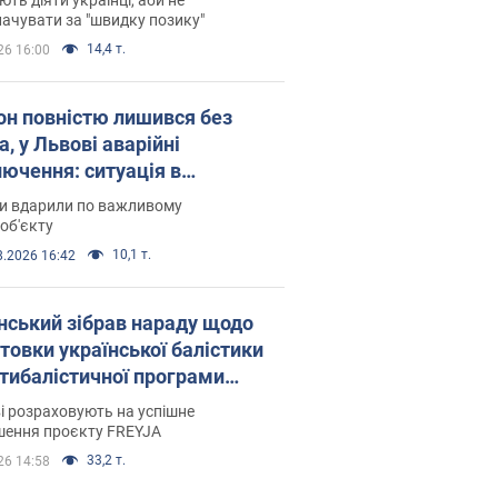
ачувати за "швидку позику"
14,4 т.
26 16:00
он повністю лишився без
а, у Львові аварійні
лючення: ситуація в
госистемі 6 серпня
ни вдарили по важливому
об'єкту
10,1 т.
8.2026 16:42
нський зібрав нараду щодо
товки української балістики
JA: які рішення готуються
і розраховують на успішне
шення проєкту FREYJA
33,2 т.
26 14:58