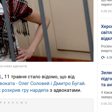
перепл
6.08.20
Херс
світл
відк
енер
Росія
енерго
6.0
Зеле
L
, 11 травня стало відомо, що від
підго
двоката - Олег Соловей і Дмитро Бугай
.
та антибалістичної програми
к
розкрив гру нардепа
з адвокатами.
FREY
У Києв
завер
6.08.20