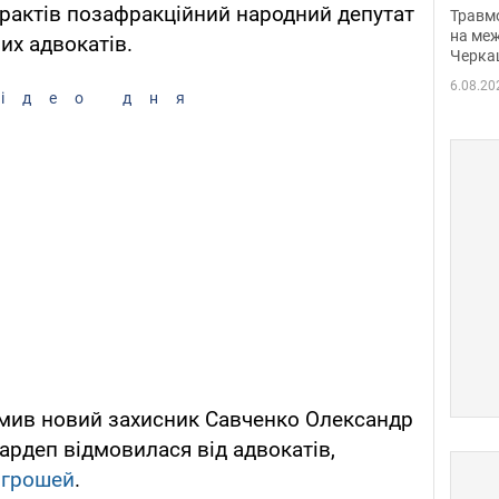
нети
ерактів позафракційний народний депутат
Травм
Фото
на меж
их адвокатів.
Черка
6.08.20
ідео дня
омив новий захисник Савченко Олександр
ардеп відмовилася від адвокатів,
 грошей
.