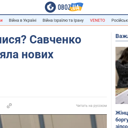
ни
Війна в Україні
Війна Ізраїлю та Ірану
VENETO
Російськ
Важ
лися? Савченко
яла нових
Читать на русском
Жінці
боргу
зіпс