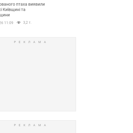
повий маршрут.
ованого птаха виявили
і Київщині та
щини
3,2 т.
26 11:09