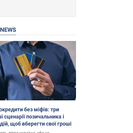
P NEWS
окредити без міфів: три
і сценарії позичальника і
дій, щоб вберегти свої гроші
ть діяти українці, аби не