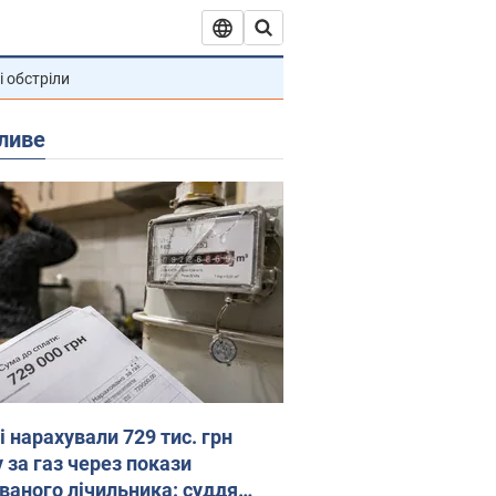
і обстріли
ливе
 нарахували 729 тис. грн
 за газ через покази
ованого лічильника: суддя