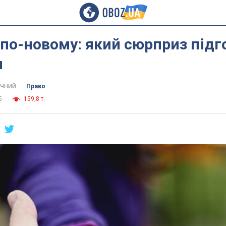
по-новому: який сюрприз підг
м
ячний
Право
5
159,8 т.