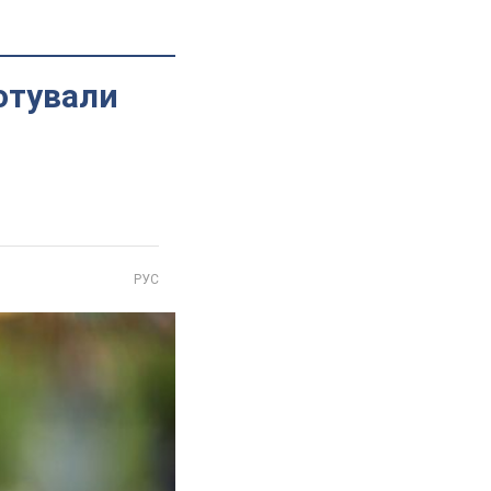
отували
РУС