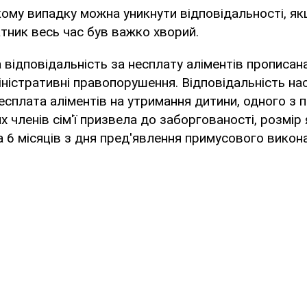
ому випадку можна уникнути відповідальності, я
тник весь час був важко хворий.
 відповідальність за несплату аліментів прописана
іністративні правопорушення. Відповідальність на
есплата аліментів на утримання дитини, одного з 
их членів сім'ї призвела до заборгованості, розмір
а 6 місяців з дня пред'явлення примусового викон