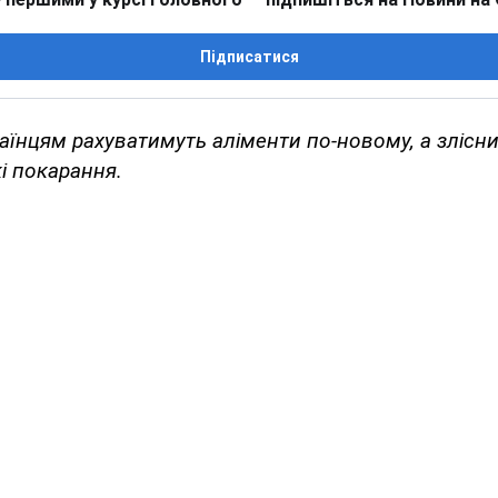
Підписатися
раїнцям рахуватимуть аліменти по-новому, а злісн
і покарання.