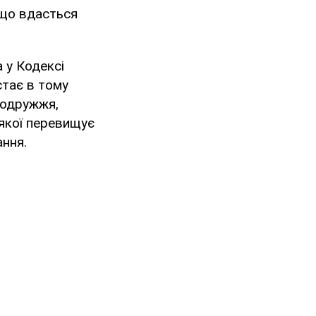
кщо вдасться
 у Кодексі
стає в тому
подружжя,
 якої перевищує
ання.