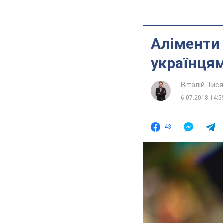
Аліменти 
українця
Віталій Тис
6.07.2018 14:5
43