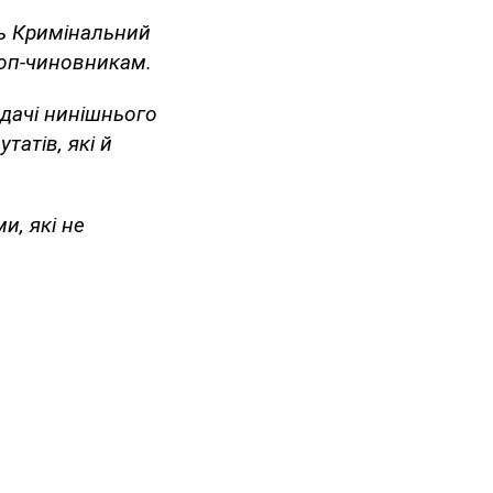
ь Кримінальний
топ-чиновникам.
одачі нинішнього
татів, які й
и, які не