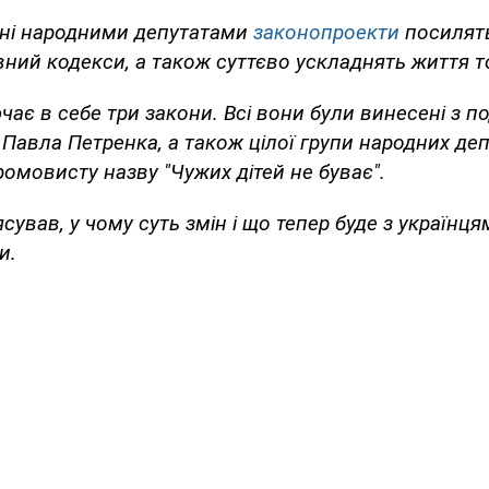
жні народними депутатами
законопроекти
посилят
вний кодекси, а також суттєво ускладнять життя 
чає в себе три закони. Всі вони були винесені з п
 Павла Петренка, а також цілої групи народних депу
омовисту назву "Чужих дітей не буває".
ясував, у чому суть змін і що тепер буде з українцям
и.