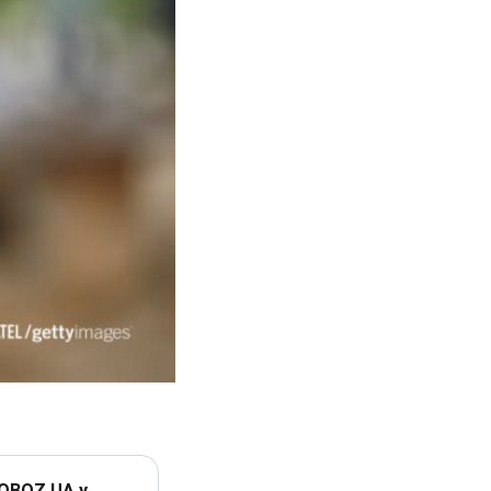
 OBOZ.UA у