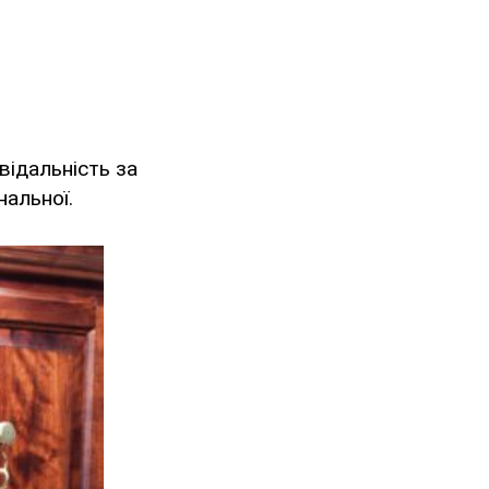
відальність за
нальної.