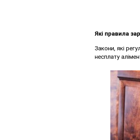
Які правила за
Закони, які рег
несплату алімент