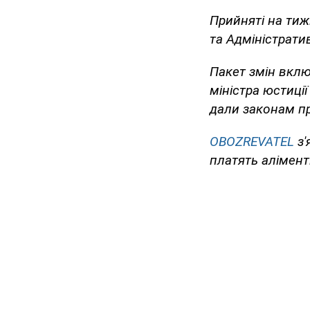
Прийняті на ти
та Адміністрати
Пакет змін вклю
міністра юстиції
дали законам пр
OBOZREVATEL
з'
платять алімент