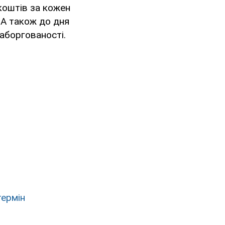
 коштів за кожен
 А також до дня
заборгованості.
термін