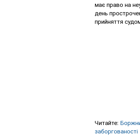
має право на не
день прострочен
прийняття судом
Читайте:
Боржни
заборгованості