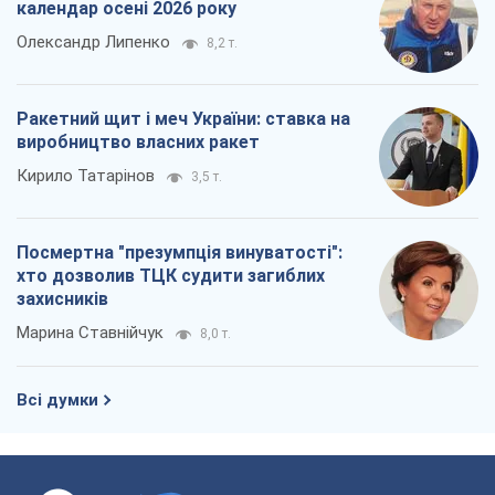
календар осені 2026 року
Олександр Липенко
8,2 т.
Ракетний щит і меч України: ставка на
виробництво власних ракет
Кирило Татарінов
3,5 т.
Посмертна "презумпція винуватості":
хто дозволив ТЦК судити загиблих
захисників
Марина Ставнійчук
8,0 т.
Всі думки