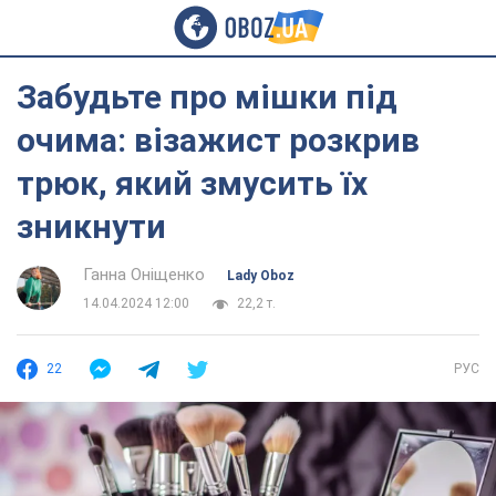
Забудьте про мішки під
очима: візажист розкрив
трюк, який змусить їх
зникнути
Ганна Оніщенко
Lady Oboz
14.04.2024 12:00
22,2 т.
22
РУС