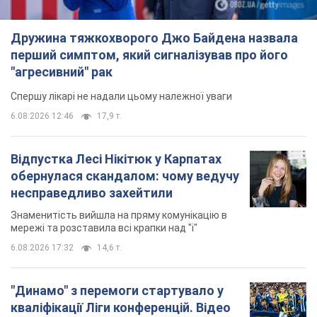
Дружина тяжкохворого Джо Байдена назвала
перший симптом, який сигналізував про його
"агресивний" рак
Спершу лікарі не надали цьому належної уваги
6.08.2026 12:46
17,9 т.
Відпустка Лесі Нікітюк у Карпатах
обернулася скандалом: чому ведучу
несправедливо захейтили
Знаменитість вийшла на пряму комунікацію в
мережі та розставила всі крапки над "і"
6.08.2026 17:32
14,6 т.
"Динамо" з перемоги стартувало у
кваліфікації Ліги конференцій. Відео