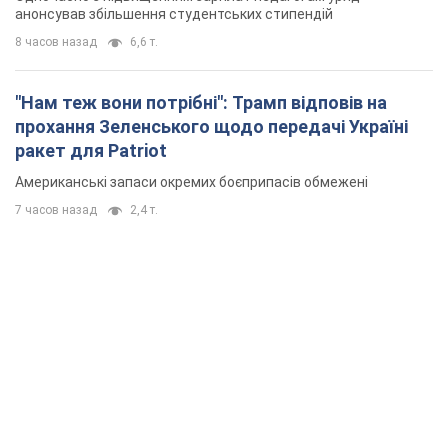
анонсував збільшення студентських стипендій
8 часов назад
6,6 т.
"Нам теж вони потрібні": Трамп відповів на
прохання Зеленського щодо передачі Україні
ракет для Patriot
Американські запаси окремих боєприпасів обмежені
7 часов назад
2,4 т.