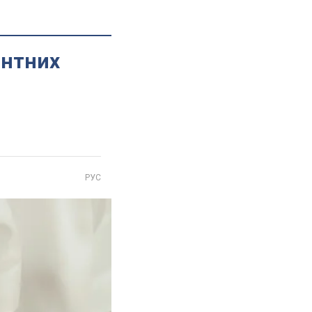
антних
РУС