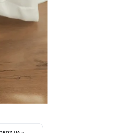
 OBOZ.UA у