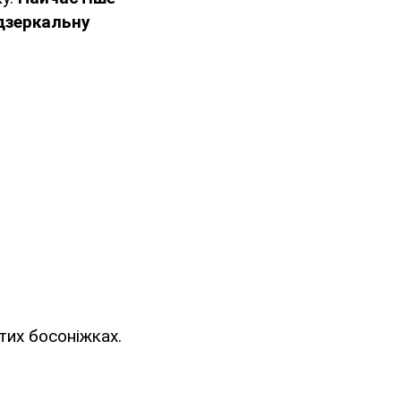
 дзеркальну
тих босоніжках.