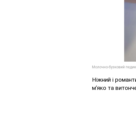
Ніжний і романт
м’яко та витонч