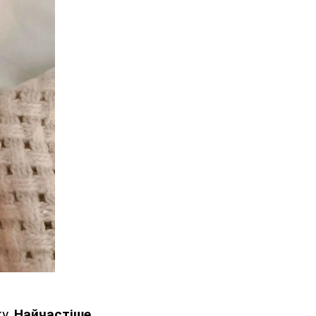
ку.
Найчастіше