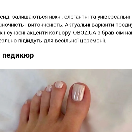
енді залишаються ніжні, елегантні та універсальні 
ночність і витонченість. Актуальні варіанти поєдн
к і сучасні акценти кольору. OBOZ.UA зібрав сім н
еально підійдуть для весільної церемонії.
 педикюр