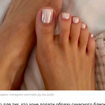
р для тих, хто хоче додати образу сучасного блис