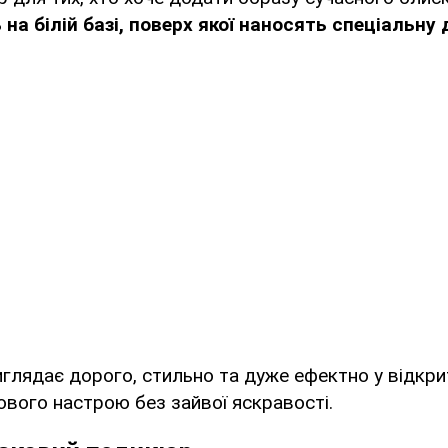
на білій базі, поверх якої наносять спеціальну
иглядає дорого, стильно та дуже ефектно у відкри
ового настрою без зайвої яскравості.