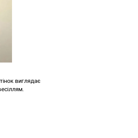
тінок виглядає
весіллям.