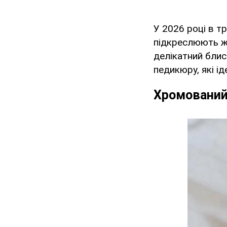
У 2026 році в тр
підкреслюють жі
делікатний блис
педикюру, які ід
Хромований