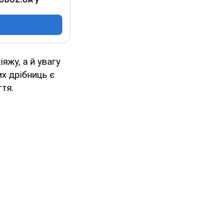
яжу, а й увагу
их дрібниць є
тя.