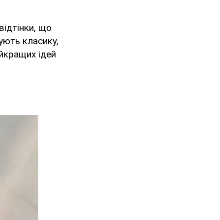
відтінки, що
ують класику,
айкращих ідей