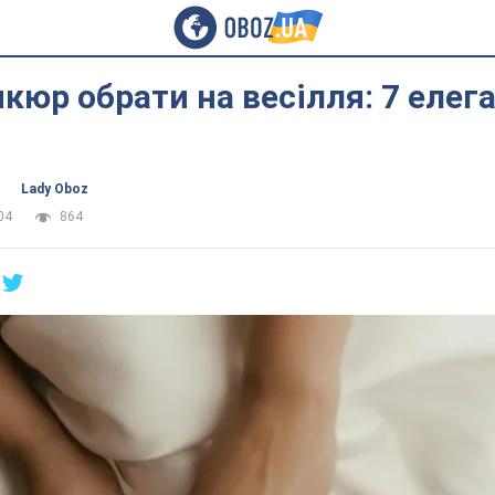
кюр обрати на весілля: 7 елег
Lady Oboz
04
864