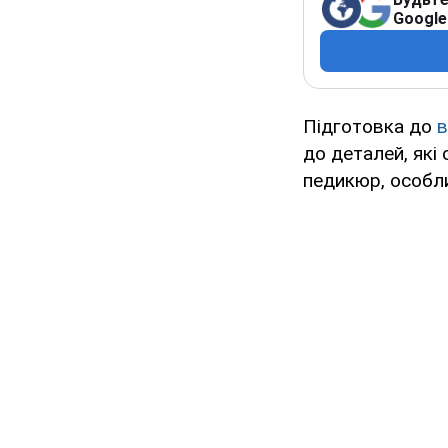
Google
Підготовка до
в
до деталей, які
педикюр, особли