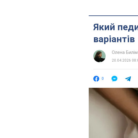
Який педи
варіантів
Олена Билім
20.04.2026 08:
0