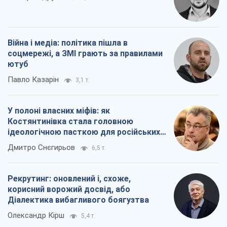
Війна і медіа: політика пішла в
соцмережі, а ЗМІ грають за правилами
ютуб
Павло Казарін
3,1 т.
У полоні власних міфів: як
Костянтинівка стала головною
ідеологічною пасткою для російських
окупантів
Дмитро Снєгирьов
6,5 т.
Рекрутинг: оновлений і, схоже,
корисний ворожий досвід, або
Діалектика вибагливого боягузтва
Олександр Кірш
5,4 т.