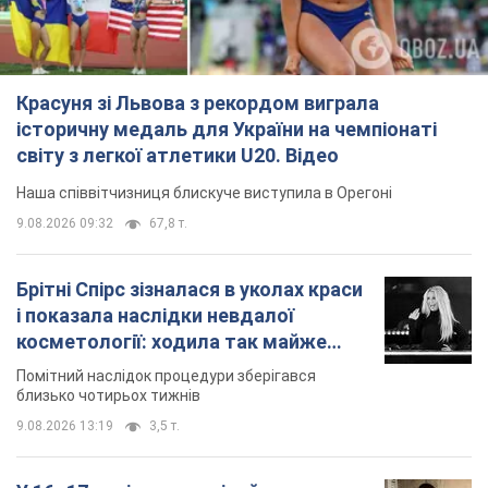
Красуня зі Львова з рекордом виграла
історичну медаль для України на чемпіонаті
світу з легкої атлетики U20. Відео
Наша співвітчизниця блискуче виступила в Орегоні
9.08.2026 09:32
67,8 т.
Брітні Спірс зізналася в уколах краси
і показала наслідки невдалої
косметології: ходила так майже
місяць
Помітний наслідок процедури зберігався
близько чотирьох тижнів
9.08.2026 13:19
3,5 т.