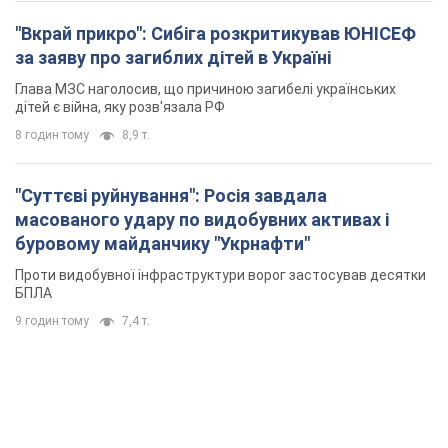
"Вкрай прикро": Сибіга розкритикував ЮНІСЕФ
за заяву про загиблих дітей в Україні
Глава МЗС наголосив, що причиною загибелі українських
дітей є війна, яку розв'язала РФ
8 годин тому
8,9 т.
"Суттєві руйнування": Росія завдала
масованого удару по видобувних активах і
буровому майданчику "Укрнафти"
Проти видобувної інфраструктури ворог застосував десятки
БПЛА
9 годин тому
7,4 т.