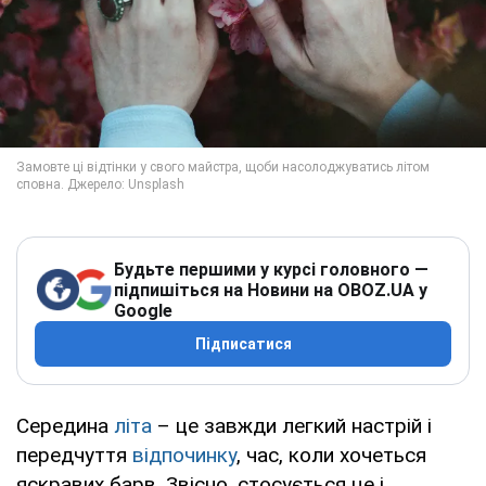
Будьте першими у курсі головного —
підпишіться на Новини на OBOZ.UA у
Google
Підписатися
Середина
літа
– це завжди легкий настрій і
передчуття
відпочинку
, час, коли хочеться
яскравих барв. Звісно, стосується це і