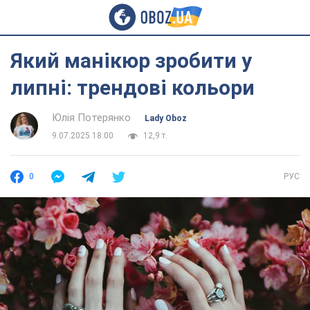
Який манікюр зробити у
липні: трендові кольори
Юлія Потерянко
Lady Oboz
9.07.2025 18:00
12,9 т.
0
РУС