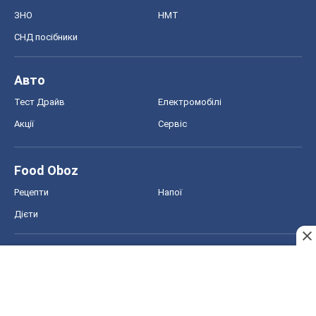
ЗНО
НМТ
СНД посібники
Авто
Тест Драйв
Електромобілі
Акції
Сервіс
Food Oboz
Рецепти
Напої
Дієти
Економіка
Ринки та компанії
Макроекономіка