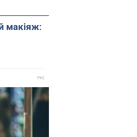
й макіяж:
РУС