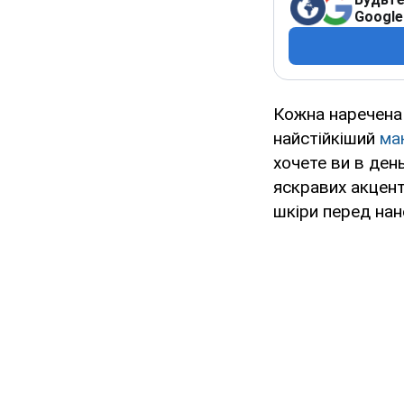
Google
Кожна наречена 
найстійкіший
ма
хочете ви в ден
яскравих акцент
шкіри перед нан