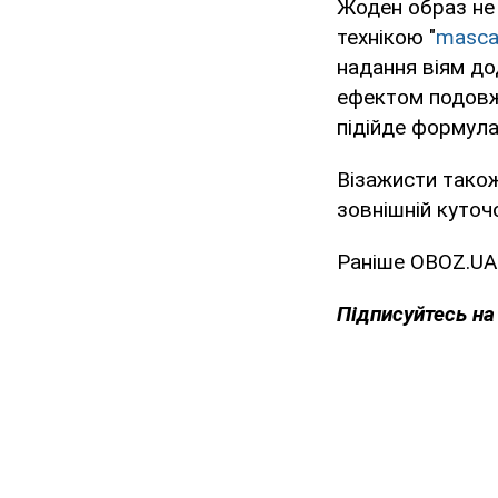
Жоден образ не 
технікою "
mascar
надання віям до
ефектом подовже
підійде формула
Візажисти тако
зовнішній куточ
Раніше OBOZ.UA
Підписуйтесь н