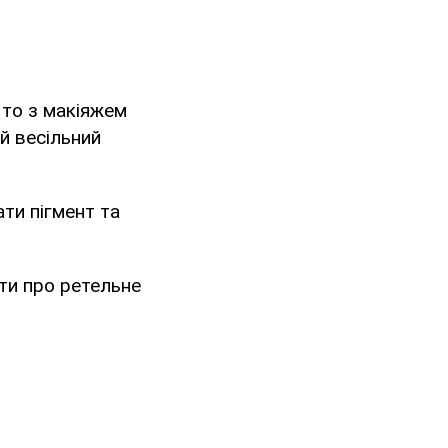
 то з макіяжем
ий весільний
ти пігмент та
ти про ретельне