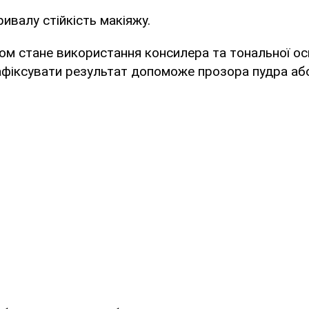
ивалу стійкість макіяжу.
м стане використання консилера та тональної осн
 зафіксувати результат допоможе прозора пудра аб