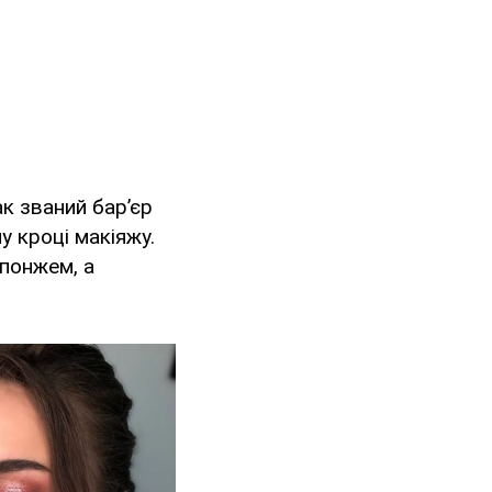
ак званий бар’єр
 кроці макіяжу.
понжем, а