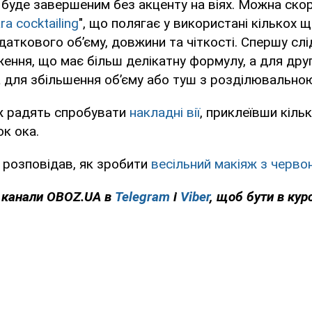
буде завершеним без акценту на віях. Можна ско
a cocktailing
", що полягає у використані кількох 
даткового об’єму, довжини та чіткості. Спершу слі
ння, що має більш делікатну формулу, а для дру
 для збільшення об’єму або туш з розділювально
ж радять спробувати
накладні вії
, приклеївши кільк
ок ока.
 розповідав, як зробити
весільний макіяж з черв
а канали OBOZ.UA в
Telegram
і
Viber
, щоб бути в курс