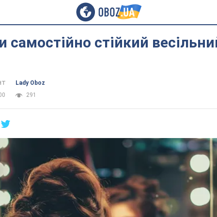
и самостійно стійкий весільни
нт
Lady Oboz
00
291