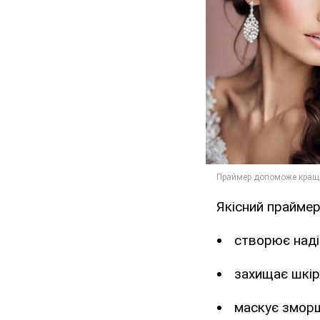
Якісний праймер
створює наді
захищає шкір
маскує зморш