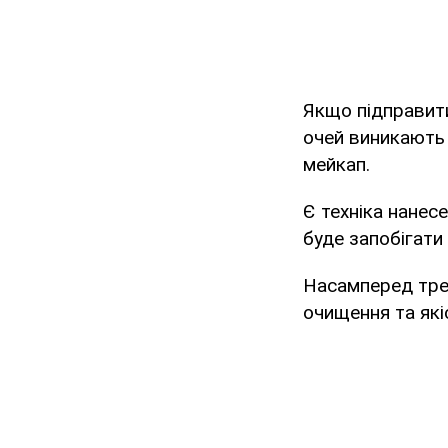
Якщо підправити
очей виникають
мейкап.
Є техніка нанес
буде запобігати
Насамперед треб
очищення та які