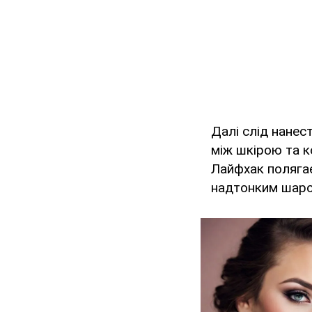
Далі слід нанес
між шкірою та к
Лайфхак полягає
надтонким шаро