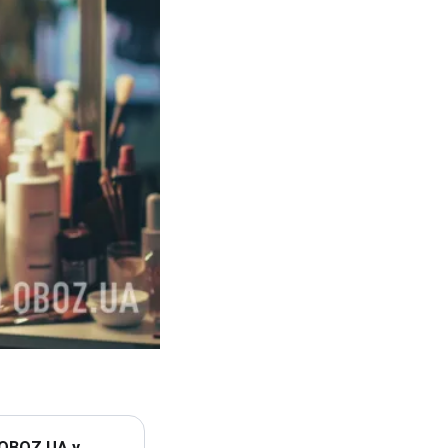
 OBOZ.UA у