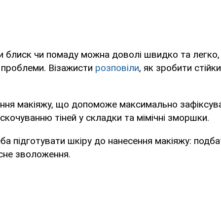
 блиск чи помаду можна доволі швидко та легко,
 проблеми. Візажисти
розповіли
, як зробити стійк
ення макіяжу, що допоможе максимально зафіксува
 скочуванню тіней у складки та мімічні зморшки.
а підготувати шкіру до нанесення макіяжу: подба
сне зволоження.