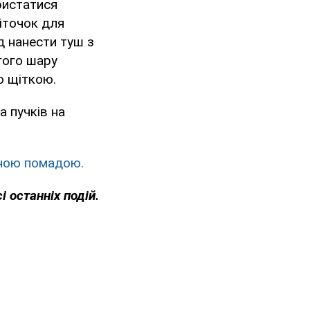
ристатися
щіточок для
д нанести туш з
гого шару
ю щіткою.
а пучків на
оною помадою.
і останніх подій.