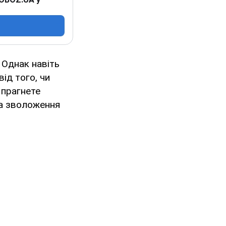
 Однак навіть
ід того, чи
 прагнете
та зволоження