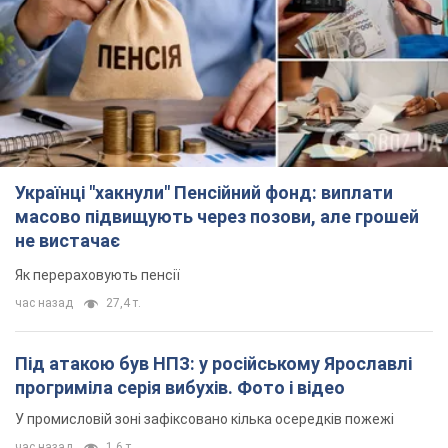
Українці "хакнули" Пенсійний фонд: виплати
масово підвищують через позови, але грошей
не вистачає
Як перераховують пенсії
час назад
27,4 т.
Під атакою був НПЗ: у російському Ярославлі
прогриміла серія вибухів. Фото і відео
У промисловій зоні зафіксовано кілька осередків пожежі
час назад
1,6 т.