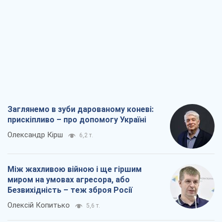
Заглянемо в зуби дарованому коневі:
прискіпливо – про допомогу Україні
Олександр Кірш
6,2 т.
Між жахливою війною і ще гіршим
миром на умовах агресора, або
Безвихідність – теж зброя Росії
Олексій Копитько
5,6 т.