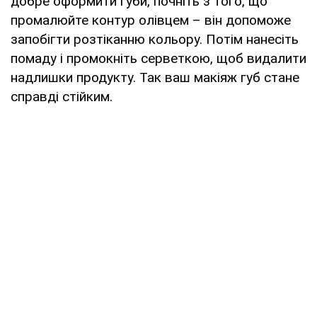
добре оформити губи, почніть з того, що
промалюйте контур олівцем – він допоможе
запобігти розтіканню кольору. Потім нанесіть
помаду і промокніть серветкою, щоб видалити
надлишки продукту. Так ваш макіяж губ стане
справді стійким.