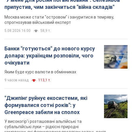
припустив, чим закінчиться "війна складів"
Москва може стати "островом" і зануритися в темряву,
спрогнозував військовий експерт
5.08.2026 16:00
58,9 т.
Банки "готуються" до нового курсу
долара: українцям розповіли, чого
очікувати
Яким буде курс валюти в обмінниках
9 часов назад
113,1 т.
"Джипінг руйнує екосистеми, які
формувалися сотні років": у
Greenpeace забили на сполох
У високогір'ї розташовані альпійські та
субальпійські луки – рідкісні природні