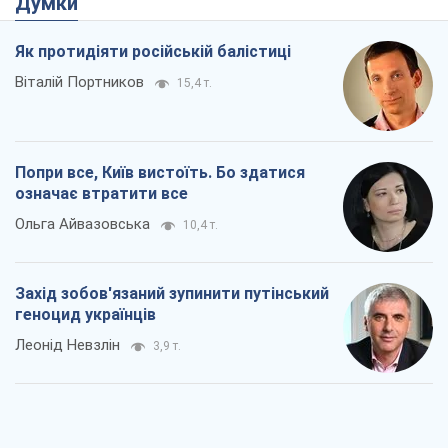
Думки
Як протидіяти російській балістиці
Віталій Портников
15,4 т.
Попри все, Київ вистоїть. Бо здатися
означає втратити все
Ольга Айвазовська
10,4 т.
Захід зобов'язаний зупинити путінський
геноцид українців
Леонід Невзлін
3,9 т.