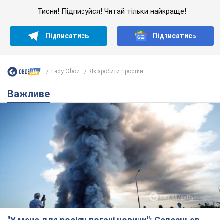
Тисни! Підписуйся! Читай тільки найкраще!
Підписатись
Підписатись
Lady Oboz
Як зробити простий...
Важливе
"У мене для росіян погані новини": Селезньов