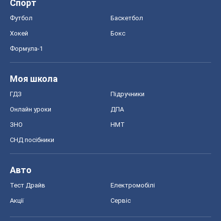
Спорт
Футбол
Баскетбол
Хокей
Бокс
Формула-1
Моя школа
ГДЗ
Підручники
Онлайн уроки
ДПА
ЗНО
НМТ
СНД посібники
Авто
Тест Драйв
Електромобілі
Акції
Сервіс