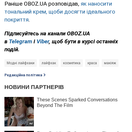
Раніше OBOZ.UA розповідав,
як наносити
тональний крем, щоби досягти ідеального
покриття
.
Підписуйтесь на канали OBOZ.UA
в
Telegram
і
Viber
, щоб бути в курсі останніх
подій.
Модні лайфхаки
лайфхак
косметика
краса
макіяж
Редакційна політика