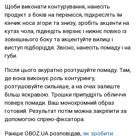
Щоби виконати контурування, нанесіть
продукт з боків на перенісся, підкресліть їм
кінчик носа згори та знизу, зробіть акценти на
кутах чола, підведіть верхнє і нижнє повіко із
зовнішнього боку та акцентуйте вилиці і
виступ підборіддя. Звісно, нанесіть помаду і на
губи.
Після цього акуратно розтушуйте помаду. Там,
де вона виконує роль контурингу,
розтушовуйте сильніше, а на очах залиште
більш яскравою. Трошки припудріть обличчя
поверх помади. Ваш монохромний образ
готовий. Результат потім можна закріпити за
допомогою спрею-фіксатора.
Раніше OBOZ.UA розповідав,
як зробити