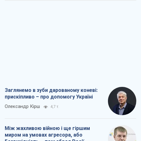
Заглянемо в зуби дарованому коневі:
прискіпливо – про допомогу Україні
Олександр Кірш
4,7 т.
Між жахливою війною і ще гіршим
миром на умовах агресора, або
Безвихідність – теж зброя Росії
Олексій Копитько
4,6 т.
Драбина ескалації війни: до чого нам
треба готуватися
Андрій Шевчишин
5,5 т.
"Коли хочеться помсти": чому стратегія
України має залишатися іншою