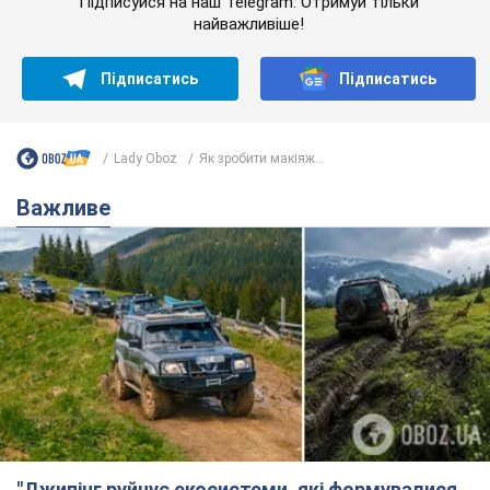
"Джипінг руйнує екосистеми, які формувалися
сотні років": у Greenpeace забили на сполох
У високогір'ї розташовані альпійські та субальпійські луки –
рідкісні природні комплекси, які формувалися протягом
сотень років
5 часов назад
465
Спека в Україні піде на спад, будуть
грози: синоптики дали прогноз, коли
чекати зміни погоди