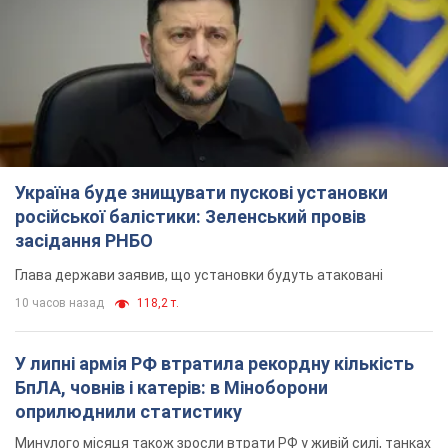
Глава держави заявив, що установки будуть атаковані
10 часов назад
118,2 т.
У липні армія РФ втратила рекордну кількість
БпЛА, човнів і катерів: в Міноборони
оприлюднили статистику
Минулого місяця також зросли втрати РФ у живій силі, танках
та кількість уражень на великій відстані
8 часов назад
4,3 т.
"Потрібні швидкі та нестандартні підходи":
Корецький пообіцяв надати бізнесу
пріоритетний доступ до наявних складських
приміщень
Так чи так, бізнес після обстрілів отримає підтримку
4 часа назад
576