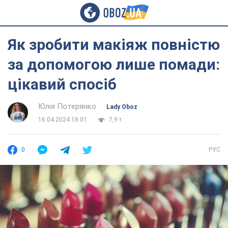
Як зробити макіяж повністю
за допомогою лише помади:
цікавий спосіб
Юлія Потерянко
Lady Oboz
16.04.2024 18:01
7,9 т.
0
РУС