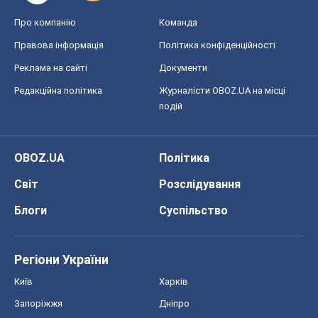
Блоги
Суспільство
Регіони України
Київ
Харків
Запоріжжя
Дніпро
Черкаси
Спорт
Футбол
Баскетбол
Хокей
Бокс
Формула-1
Моя школа
ГДЗ
Підручники