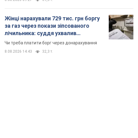
Жінці нарахували 729 тис. грн боргу
за газ через покази зіпсованого
лічильника: суддя ухвалив
неочікуване рішення
Чи треба платити борг через донарахування
8.08.2026 14:43
32,3 т.