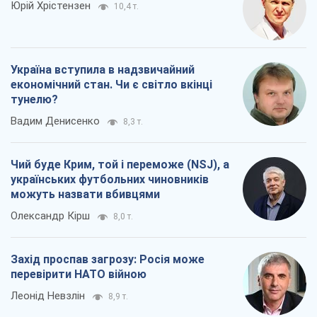
Юрій Хрістензен
10,4 т.
Україна вступила в надзвичайний
економічний стан. Чи є світло вкінці
тунелю?
Вадим Денисенко
8,3 т.
Чий буде Крим, той і переможе (NSJ), а
українських футбольних чиновників
можуть назвати вбивцями
Олександр Кірш
8,0 т.
Захід проспав загрозу: Росія може
перевірити НАТО війною
Леонід Невзлін
8,9 т.