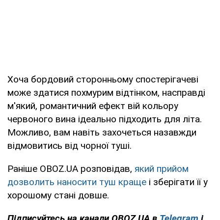
Хоча бордовий сторонньому спостерігачеві
може здатися похмурим відтінком, насправді
м'який, романтичний ефект вій кольору
червоного вина ідеально підходить для літа.
Можливо, вам навіть захочеться назавжди
відмовитись від чорної туші.
Раніше OBOZ.UA розповідав,
який прийом
дозволить наносити туш краще
і зберігати її у
хорошому стані довше.
Підписуйтесь на канали OBOZ.UA в
Telegram
і