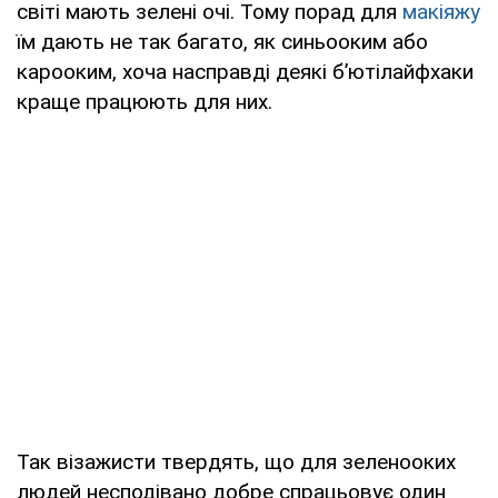
світі мають зелені очі. Тому порад для
макіяжу
їм дають не так багато, як синьооким або
карооким, хоча насправді деякі б’ютілайфхаки
краще працюють для них.
Так візажисти твердять, що для зеленооких
людей несподівано добре спрацьовує один