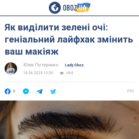
Як виділити зелені очі:
геніальний лайфхак змінить
ваш макіяж
Юлія Потерянко
Lady Oboz
18.06.2024 10:00
684
0
РУС