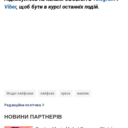
Viber
, щоб бути в курсі останніх подій.
Модні лайфхаки
лайфхак
краса
макіяж
Редакційна політика