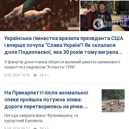
Українська гімнастка вразила президента США
і вперше почула "Слава Україні"! Як склалася
доля Подкопаєвої, яка 30 років тому виграла
"золото" Олімпіади
У фанатів донеччанки зберігся великий шматок килимового
покриття з надписом "Атланта-1996"
8.08.2026 18:30
38,4 т.
На Прикарпатті після аномальної
спеки пройшла потужна злива:
дороги перетворились на річки.
Відео
Негода накрила Івано-Франківщину та
курортний Буковель
8.08.2026 09:27
39,3 т.