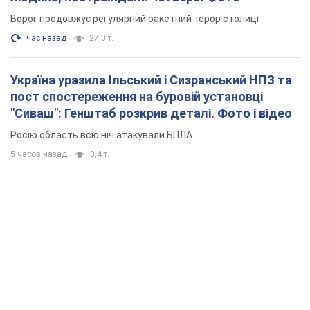
Ворог продовжує регулярний ракетний терор столиці
час назад
27,0 т.
Україна уразила Ільський і Сизранський НПЗ та
пост спостереження на буровій установці
"Сиваш": Генштаб розкрив деталі. Фото і відео
Росію область всю ніч атакували БПЛА
5 часов назад
3,4 т.