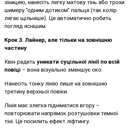
зіницею, нанесіть легку матову тінь або трохи
шимеру "одним дотиком" пальця (так колір
лягає щільніше). Це автоматично робить
погляд яснішим.
Крок 3. Лайнер, але тільки на зовнішню
частину
Квін радить
уникати суцільної лінії по всій
повіці
– вона візуально зменшує око.
Нанесіть тонку лінію лише на зовнішню
третину верхньої повіки.
Лінія має злегка підніматися вгору –
повторювати напрямок розтушовки темної
тіні. Це посилить ефект ліфтингу.