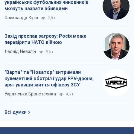
українських футбольних чиновників
можуть назвати вбивцями
Олександр Кірш
2,0 т.
Захід проспав загрозу: Росія може
перевірити НАТО війною
Леонід Невзлін
5,6 т.
"Варта" та "Новатор" витримали
кулеметний обстріл і удар FPV-дрона,
врятувавши життя офіцеру ЗСУ
Українська Бронетехніка
4,5 т.
Всі думки