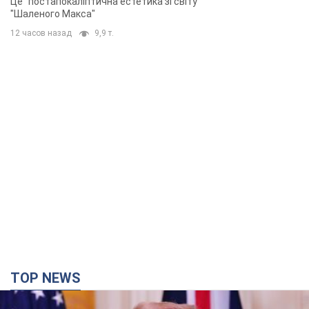
Це "постапокаліптична естетика зі світу
"Шаленого Макса"
12 часов назад
9,9 т.
TOP NEWS