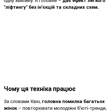
одну хвилину. А головне –
дає ефект легкого
"ліфтингу" без ін’єкцій та складних схем.
Чому ця техніка працює
За словами Квін,
головна помилка багатьох
жінок
– повторювати молодіжні б’юті-тренди,