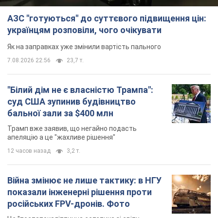
АЗС "готуються" до суттєвого підвищення цін:
українцям розповіли, чого очікувати
Як на заправках уже змінили вартість пального
7.08.2026 22:56
23,7 т.
"Білий дім не є власністю Трампа":
суд США зупинив будівництво
бальної зали за $400 млн
Трамп вже заявив, що негайно подасть
апеляцію а це "жахливе рішення"
12 часов назад
3,2 т.
Війна змінює не лише тактику: в НГУ
показали інженерні рішення проти
російських FPV-дронів. Фото