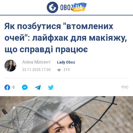
Як позбутися "втомлених
очей": лайфхак для макіяжу,
що справді працює
Аліна Мілсент
Lady Oboz
22.11.2025 17:00
219
0
РУС