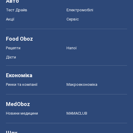
Авто
Тест Драйв
Електромобілі
Акції
Сервіс
Food Oboz
Рецепти
Напої
Дієти
Економіка
Ринки та компанії
Макроекономіка
MedOboz
Новини медицини
MAMACLUB
Шоу