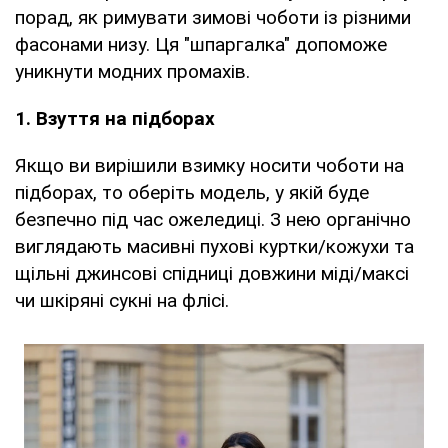
порад, як римувати зимові чоботи із різними
фасонами низу. Ця "шпаргалка" допоможе
уникнути модних промахів.
1. Взуття на підборах
Якщо ви вирішили взимку носити чоботи на
підборах, то оберіть модель, у якій буде
безпечно під час ожеледиці. З нею органічно
виглядають масивні пухові куртки/кожухи та
щільні джинсові спідниці довжини міді/максі
чи шкіряні сукні на флісі.