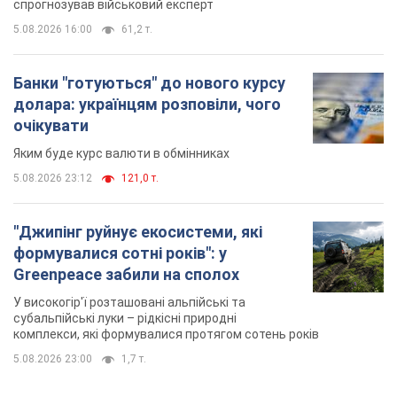
спрогнозував військовий експерт
5.08.2026 16:00
61,2 т.
Банки "готуються" до нового курсу
долара: українцям розповіли, чого
очікувати
Яким буде курс валюти в обмінниках
5.08.2026 23:12
121,0 т.
"Джипінг руйнує екосистеми, які
формувалися сотні років": у
Greenpeace забили на сполох
У високогір'ї розташовані альпійські та
субальпійські луки – рідкісні природні
комплекси, які формувалися протягом сотень років
5.08.2026 23:00
1,7 т.