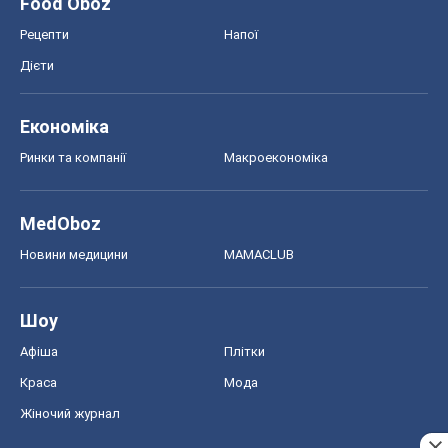
Food Oboz
Рецепти
Напої
Дієти
Економіка
Ринки та компанії
Макроекономіка
MedOboz
Новини медицини
MAMACLUB
Шоу
Афіша
Плітки
Краса
Мода
Жіночий журнал