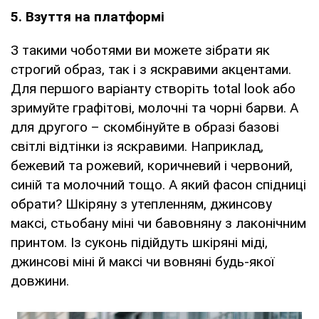
5. Взуття на платформі
З такими чоботями ви можете зібрати як
строгий образ, так і з яскравими акцентами.
Для першого варіанту створіть total look або
зримуйте графітові, молочні та чорні барви. А
для другого – скомбінуйте в образі базові
світлі відтінки із яскравими. Наприклад,
бежевий та рожевий, коричневий і червоний,
синій та молочний тощо. А який фасон спідниці
обрати? Шкіряну з утепленням, джинсову
максі, стьобану міні чи бавовняну з лаконічним
принтом. Із суконь підійдуть шкіряні міді,
джинсові міні й максі чи вовняні будь-якої
довжини.