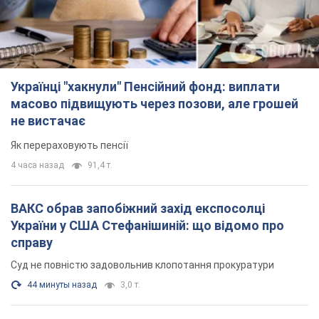
Українці "хакнули" Пенсійний фонд: виплати
масово підвищують через позови, але грошей
не вистачає
Як перераховують пенсії
4 часа назад
91,4 т.
ВАКС обрав запобіжний захід експосолці
України у США Стефанішиній: що відомо про
справу
Суд не повністю задовольнив клопотання прокуратури
44 минуты назад
3,0 т.