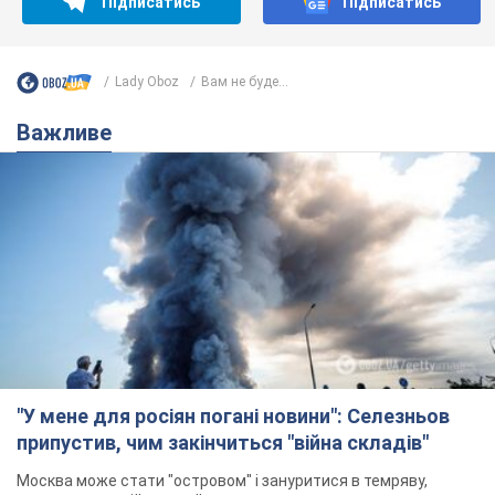
Підписатись
Підписатись
Lady Oboz
Вам не буде...
Важливе
"У мене для росіян погані новини": Селезньов
припустив, чим закінчиться "війна складів"
Москва може стати "островом" і зануритися в темряву,