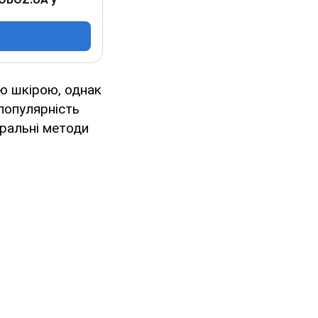
ю шкірою, однак
 популярність
уральні методи