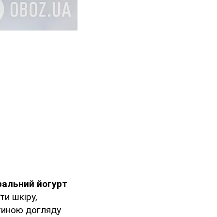
ральний йогурт
ти шкіру,
стиною догляду