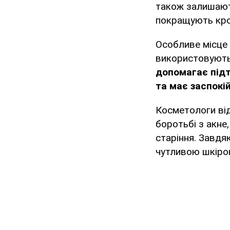
також залишають
покращують кро
Особливе місце 
використовують 
допомагає підт
та має заспокі
Косметологи ві
боротьбі з акне
старіння. Завдяк
чутливою шкіро