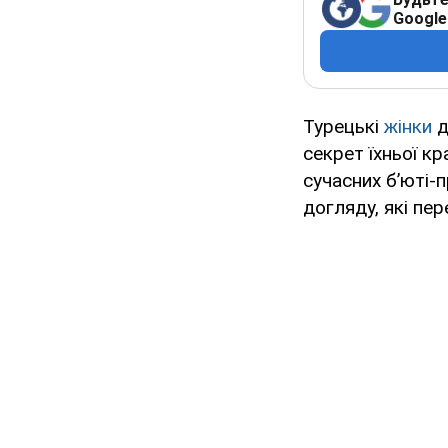
Google
Турецькі
жінки
д
секрет їхньої к
сучасних б’юті-
догляду, які пе