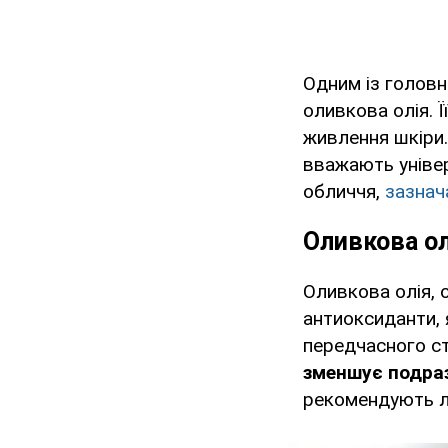
Одним із головн
оливкова олія. Ї
живлення шкіри.
вважають уніве
обличчя,
зазнач
Оливкова о
Оливкова олія, о
антиоксиданти, 
передчасного ст
зменшує подраз
рекомендують л