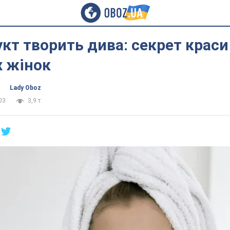
кт творить дива: секрет краси
х жінок
Lady Oboz
03
3,9 т.