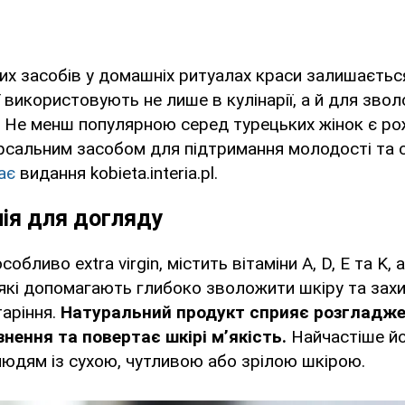
их засобів у домашніх ритуалах краси залишаєтьс
ї використовують не лише в кулінарії, а й для зво
 Не менш популярною серед турецьких жінок є ро
рсальним засобом для підтримання молодості та с
ає
видання kobieta.interia.pl.
лія для догляду
собливо extra virgin, містить вітаміни A, D, E та K, 
які допомагають глибоко зволожити шкіру та захис
аріння.
Натуральний продукт сприяє розгладж
нення та повертає шкірі м’якість.
Найчастіше й
юдям із сухою, чутливою або зрілою шкірою.