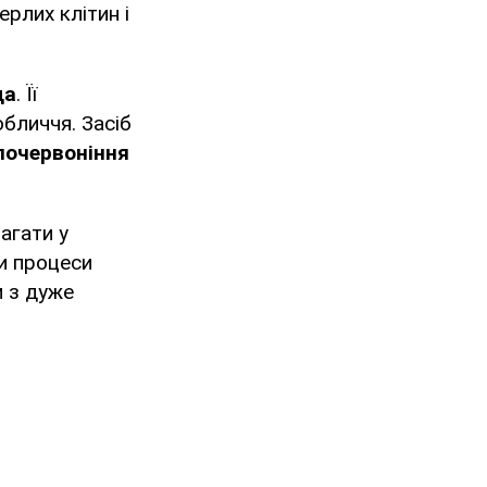
ерлих клітин і
да
. Її
бличчя. Засіб
почервоніння
агати у
и процеси
и з дуже