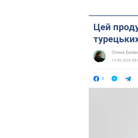
Цей проду
турецьки
Олена Билім
19.05.2026 08:
0