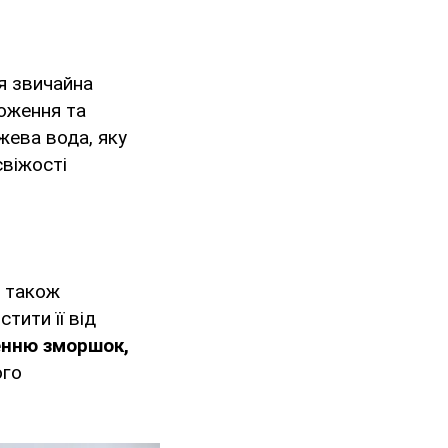
я звичайна
ложення та
жева вода, яку
віжості
а також
тити її від
енню зморшок,
ого