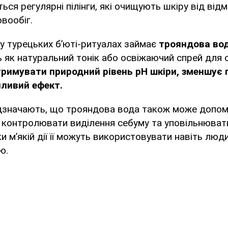
ся регулярні пілінги, які очищують шкіру від відм
вообіг.
у турецьких б’юті-ритуалах займає
трояндова во
як натуральний тонік або освіжаючий спрей для о
римувати природний рівень pH шкіри, зменшує 
йливий ефект.
дзначають, що трояндова вода також може допом
, контролювати виділення себуму та уповільнюват
и м’якій дії її можуть використовувати навіть люд
ю.