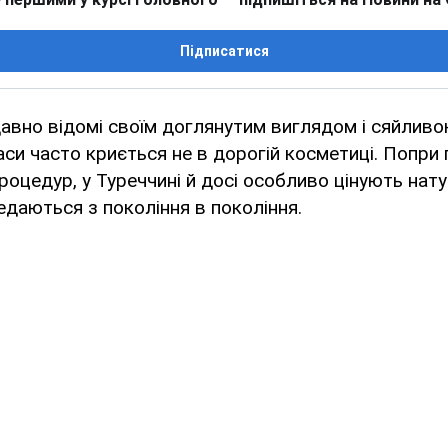
Підписатися
авно відомі своїм доглянутим виглядом і сяйливо
раси часто криється не в дорогій косметиці. Попри
процедур, у Туреччині й досі особливо цінують нат
редаються з покоління в покоління.