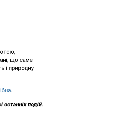
тотою,
ані, що саме
ь і природну
ібна
.
і останніх подій.