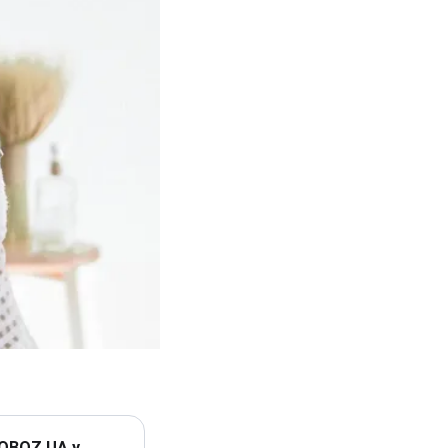
 OBOZ.UA у