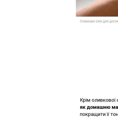
Крім оливкової 
як домашню ма
покращити її то