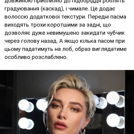
довжиною приблизно до підборіддя роблять
градуювання (каскад), і чимале. Це додає
волоссю додаткової текстури. Передні пасма
виходять трохи коротшими за задні, що
дозволяє дуже невимушено закидати чубчик
через голову назад. А якщо кілька пасом при
цьому падатимуть на лоб, образ виглядатиме
особливо розслаблено.