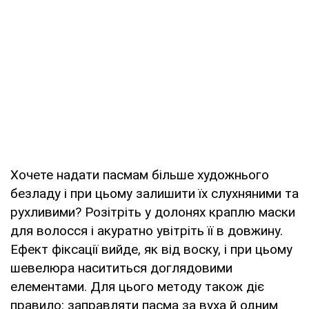
Хочете надати пасмам більше художнього
безладу і при цьому залишити їх слухняними та
рухливими? Розітріть у долонях краплю маски
для волосся і акуратно увітріть її в довжину.
Ефект фіксації вийде, як від воску, і при цьому
шевелюра насититься доглядовими
елементами. Для цього методу також діє
правило: заправляти пасма за вуха й одним