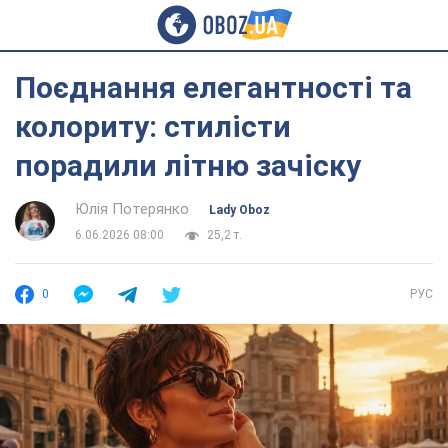
Поєднання елегантності та
колориту: стилісти
порадили літню зачіску
Юлія Потерянко
Lady Oboz
6.06.2026 08:00
25,2 т.
0
РУС