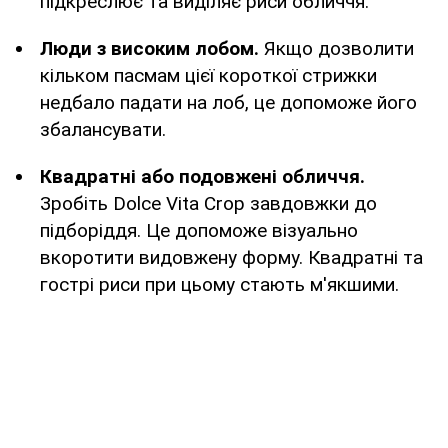
підкреслює та виділяє риси обличчя.
Люди з високим лобом.
Якщо дозволити
кільком пасмам цієї короткої стрижки
недбало падати на лоб, це допоможе його
збалансувати.
Квадратні або подовжені обличчя.
Зробіть Dolce Vita Crop завдовжки до
підборіддя. Це допоможе візуально
вкоротити видовжену форму. Квадратні та
гострі риси при цьому стають м'якшими.