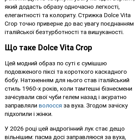
який додасть образу одночасно легкості,
елегантності та колориту. Стрижка Dolce Vita
Crop точно приверне до вас увагу поєднанням
італійської безтурботності та вишуканості.
Що таке Dolce Vita Crop
Цей модний образ по суті є сумішшю
подовженого піксі та короткого каскадного
бобу. Натхненням для нього став італійський
стиль 1960-х років, коли тамтешні бізнесмени
зачісували свої чуби гелем назад і акуратно
заправляли
волосся
за вуха. Згодом зачіску
підхопили і жінки.
У 2026 році цей андрогінний лук стає дещо
вільнішим: пасма досі заправляюся за вуха,