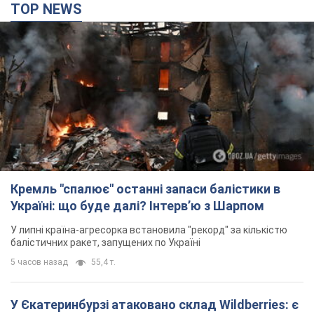
TOP NEWS
Кремль "спалює" останні запаси балістики в
Україні: що буде далі? Інтерв’ю з Шарпом
У липні країна-агресорка встановила "рекорд" за кількістю
балістичних ракет, запущених по Україні
5 часов назад
55,4 т.
У Єкатеринбурзі атаковано склад Wildberries: є