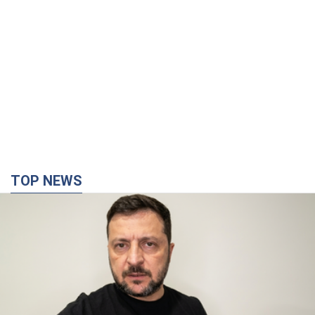
"Війна буде все більш відчутною в Росії":
Зеленський про наслідки нових ударів по
Україні, важливі звіти й атаки по об'єктах
ворога. Відео
Понад 300 тисяч сімей в Одесі та області залишалися без
електрики
10 часов назад
142,4 т.
"Вкрай прикро": Сибіга розкритикував ЮНІСЕФ