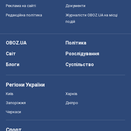
Регіони України
Київ
Харків
Запоріжжя
Дніпро
Черкаси
Спорт
Футбол
Баскетбол
Хокей
Бокс
Формула-1
Моя школа
ГДЗ
Підручники
Онлайн уроки
ДПА
ЗНО
НМТ