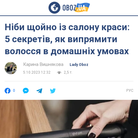
Ніби щойно із салону краси:
5 секретів, як випрямити
волосся в домашніх умовах
Карина Вишнякова
Lady Oboz
5.10.2023 12:32
2,5 т.
0
РУС