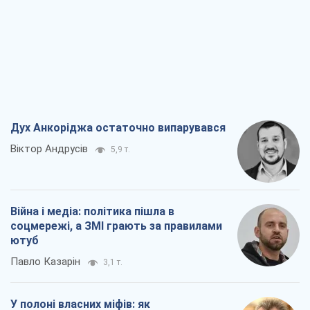
Війна і медіа: політика пішла в
соцмережі, а ЗМІ грають за правилами
ютуб
Павло Казарін
3,1 т.
У полоні власних міфів: як
Костянтинівка стала головною
ідеологічною пасткою для російських
окупантів
Дмитро Снєгирьов
6,5 т.
Рекрутинг: оновлений і, схоже,
корисний ворожий досвід, або
Діалектика вибагливого боягузтва
Олександр Кірш
5,5 т.