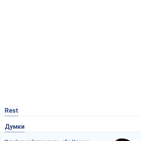
Rest
Думки
Український парадокс, або Чому у
Путіна нічого не вийшло з Україною
Віталій Портников
17,9 т.
Москва висуває претензії Пекіну:
дружба перетворюється на залежність
Росії від Китаю
Віктор Каспрук
14,3 т.
Кремль розпочав підготовку до свого