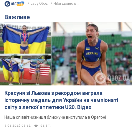
Красуня зі Львова з рекордом виграла
історичну медаль для України на чемпіонаті
світу з легкої атлетики U20. Відео
Наша співвітчизниця блискуче виступила в Орегоні
9.08.2026 09:32
68,3 т.
Брітні Спірс зізналася в уколах краси
і показала наслідки невдалої
косметології: ходила так майже
місяць
Помітний наслідок процедури зберігався
близько чотирьох тижнів
9.08.2026 13:19
3,6 т.
У 16–17 років могла цілий день не
їсти: українська модель Христина