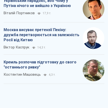
"останнього ривку"
Костянтин Машовець
4,3 т.
Дух Анкоріджа остаточно випарувався
Віктор Андрусів
5,9 т.