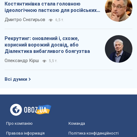
Всі думки
Про компанію
Команда
Правова інформація
Політика конфіденційності
Реклама на сайті
Документи
Редакційна політика
Журналісти OBOZ.UA на місці
подій
OBOZ.UA
Політика
Світ
Розслідування
Блоги
Суспільство