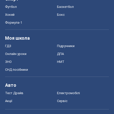
СНД посібники
Авто
Тест Драйв
Електромобілі
Акції
Сервіс
Food Oboz
Рецепти
Напої
Дієти
Економіка
Ринки та компанії
Макроекономіка
MedOboz