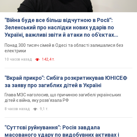
за заяву про загиблих дітей в Україні
Глава МЗС наголосив, що причиною загибелі українських
дітей є війна, яку розв'язала РФ
8 часов назад
9,1 т.
"Суттєві руйнування": Росія завдала
масованого удару по видобувних активах і
буровому майданчику "Укрнафти"
Проти видобувної інфраструктури ворог застосував десятки
БПЛА
9 часов назад
7,6 т.