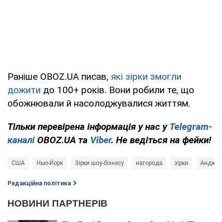
Раніше OBOZ.UA писав,
які зірки змогли
дожити
до 100+ років. Вони робили те, що
обожнювали й насолоджувалися життям.
Тільки перевірена інформація у нас у
Telegram-
каналі
OBOZ.UA та
Viber
. Не ведіться на фейки!
США
Нью-Йорк
Зірки шоу-бізнесу
нагорода
зірки
Анджел
Редакційна політика