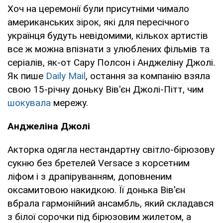
Хоч на церемонії були присутніми чимало
американських зірок, які для пересічного
українця будуть невідомими, кількох артистів
все ж можна впізнати з улюблених фільмів та
серіалів, як-от Сару Полсон і Анджеліну Джолі.
Як пише
Daily Mail
, остання за компанію взяла
свою 15-річну доньку Вів'єн Джолі-Пітт, чим
шокувала
мережу.
Анджеліна Джолі
Акторка одягла нестандартну світло-бірюзову
сукню без бретелей Versace з корсетним
ліфом і з драпіруванням, доповненим
оксамитовою накидкою. Її донька Вів'єн
вбрала гармонійний ансамбль, який складався
з білої сорочки під бірюзовим жилетом, а