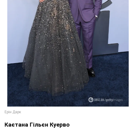
Каєтана Гільєн Куерво