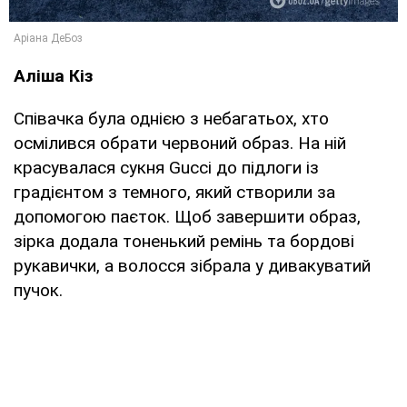
Аліша Кіз
Співачка була однією з небагатьох, хто
осмілився обрати червоний образ. На ній
красувалася сукня Gucci до підлоги із
градієнтом з темного, який створили за
допомогою паєток. Щоб завершити образ,
зірка додала тоненький ремінь та бордові
рукавички, а волосся зібрала у дивакуватий
пучок.