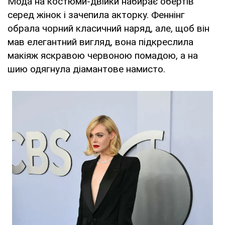
Мода на костюми-двійки набирає обертів
серед жінок і зачепила акторку. Феннінг
обрала чорний класичний наряд, але, щоб він
мав елегантний вигляд, вона підкреслила
макіяж яскравою червоною помадою, а на
шию одягнула діамантове намисто.