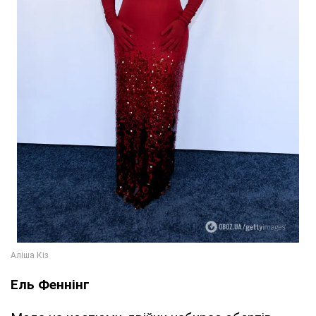
Ель Феннінг