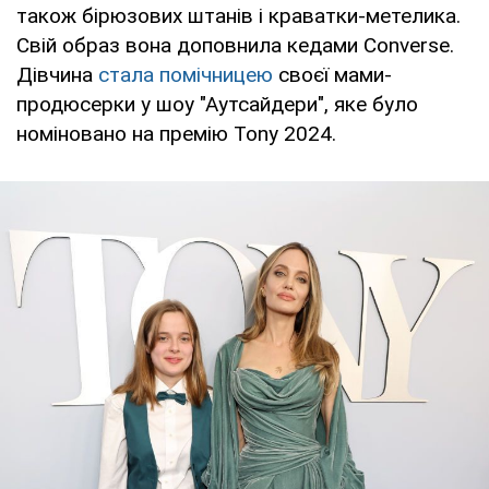
також бірюзових штанів і краватки-метелика.
Свій образ вона доповнила кедами Converse.
Дівчина
стала помічницею
своєї мами-
продюсерки у шоу "Аутсайдери", яке було
номіновано на премію Tony 2024.