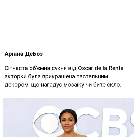
Аріана ДеБоз
Сітчаста об'ємна сукня від Oscar de la Renta
акторки була прикрашена пастельним
декором, що нагадує мозаїку чи бите скло.