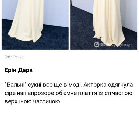
Ерін Дарк
"Бальні" сукні все ще в моді. Акторка одягнула
сіре напівпрозоре об'ємне плаття із сітчастою
верхньою частиною.