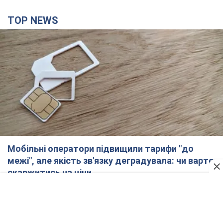
TOP NEWS
Мобільні оператори підвищили тарифи "до
межі", але якість зв'язку деградувала: чи варто
скаржитись на ціни
Чому ціни на мобільний зв'язок зросли у кілька разів і як
поліпшити якість інтернету на телефоні
2 часа назад
9,1 т.