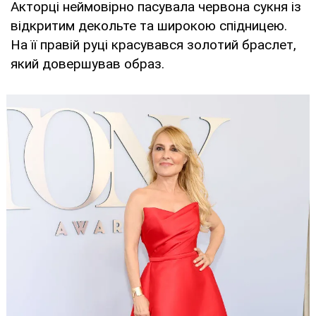
Акторці неймовірно пасувала червона сукня із
відкритим декольте та широкою спідницею.
На її правій руці красувався золотий браслет,
який довершував образ.