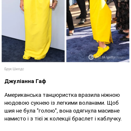
Джуліанна Гаф
Американська танцюристка вразила ніжною
нюдовою сукнею із легкими воланами. Щоб
шия не була "голою", вона одягнула масивне
намисто і з тієї ж колекції браслет і каблучку.