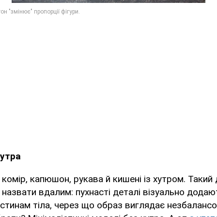
хутра
 комір, капюшон, рукава й кишені із хутром. Такий
назвати вдалим: пухнасті деталі візуально додаю
астинам тіла, через що образ виглядає незбалансо