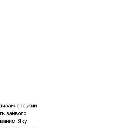
 дизайнерський
ть зайвого
ваним. Яку