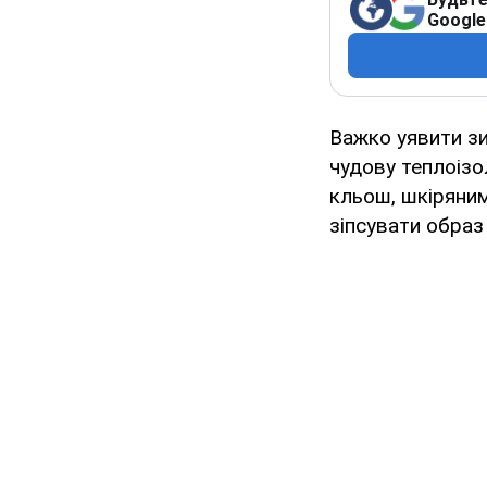
Google
Важко уявити зи
чудову теплоізо
кльош, шкіряним
зіпсувати образ