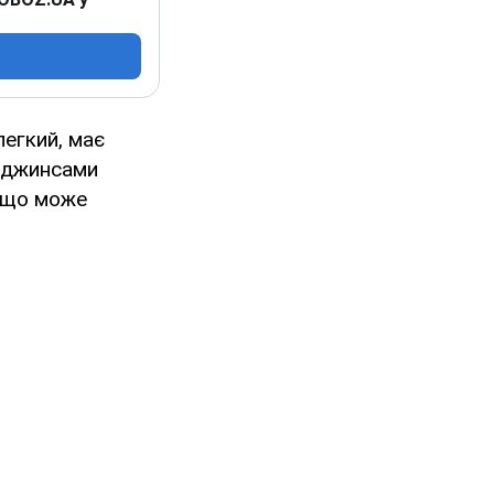
легкий, має
з джинсами
, що може