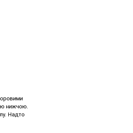
льоровими
цю нижчою.
лу. Надто