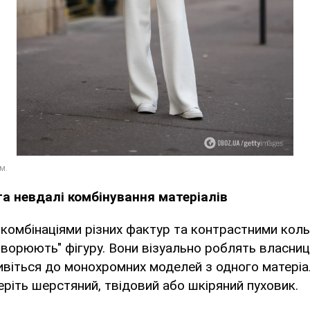
та невдалі комбінування матеріалів
з комбінаціями різних фактур та контрастними ко
творюють" фігуру. Вони візуально роблять власни
віться до монохромних моделей з одного матеріа
еріть шерстяний, твідовий або шкіряний пуховик.