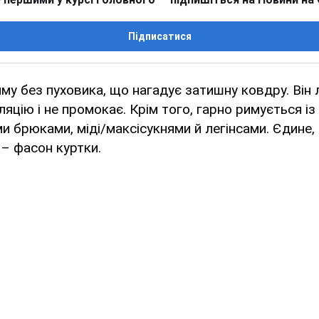
Підписатися
му без пуховика, що нагадує затишну ковдру. Він 
ляцію і не промокає. Крім того, гарно римується і
и брюками, міді/максісукнями й легінсами. Єдине
 – фасон куртки.