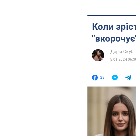
Коли зріс
"вкорочує"
Дарія Скуб
5.01.2024 06:3
23