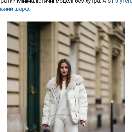
рати? Мінімалістичні моделі без хутра. А от
з уте
льний шарф
.