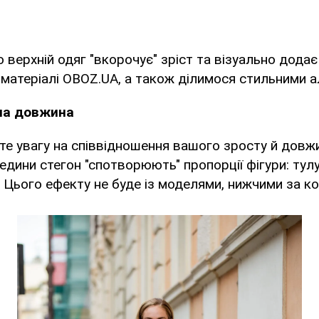
о верхній одяг "вкорочує" зріст та візуально додає
матеріалі OBOZ.UA, а також ділимося стильними 
йна довжина
е увагу на співвідношення вашого зросту й довжи
едини стегон "спотворюють" пропорції фігури: тул
 Цього ефекту не буде із моделями, нижчими за ко