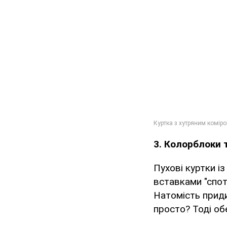
3. Колорблоки 
Пухові куртки і
вставками "спо
Натомість приди
просто? Тоді об