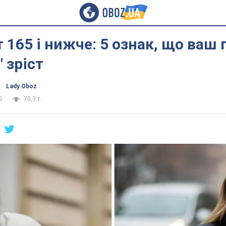
т 165 і нижче: 5 ознак, що ваш
 зріст
Lady Oboz
0
70,3 т.