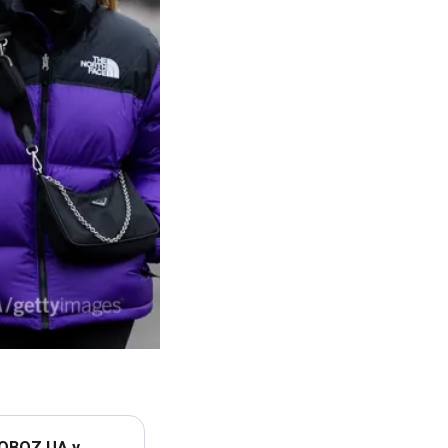
 OBOZ.UA у