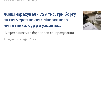
8.08.2026 09:27
30,2 т.
Жінці нарахували 729 тис. грн боргу
за газ через покази зіпсованого
лічильника: суддя ухвалив
неочікуване рішення
Чи треба платити борг через донарахування
8 годин тому
31,2 т.