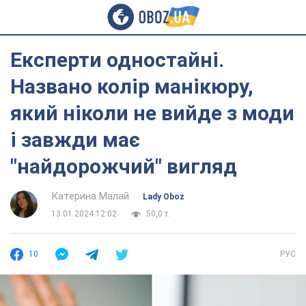
Експерти одностайні.
Названо колір манікюру,
який ніколи не вийде з моди
і завжди має
"найдорожчий" вигляд
Катерина Малай
Lady Oboz
13.01.2024 12:02
50,0 т.
10
РУС