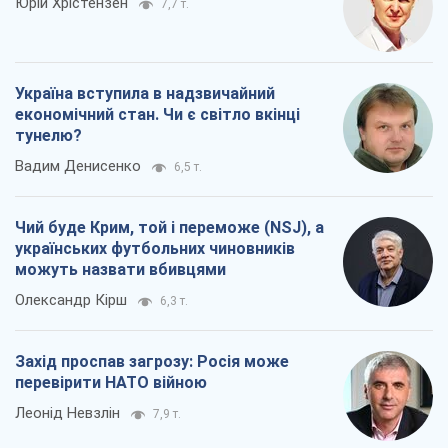
Юрій Хрістензен
7,7 т.
Україна вступила в надзвичайний
економічний стан. Чи є світло вкінці
тунелю?
Вадим Денисенко
6,5 т.
Чий буде Крим, той і переможе (NSJ), а
українських футбольних чиновників
можуть назвати вбивцями
Олександр Кірш
6,3 т.
Захід проспав загрозу: Росія може
перевірити НАТО війною
Леонід Невзлін
7,9 т.