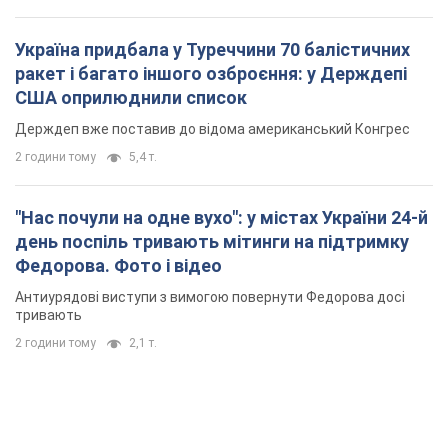
Україна придбала у Туреччини 70 балістичних
ракет і багато іншого озброєння: у Держдепі
США оприлюднили список
Держдеп вже поставив до відома американський Конгрес
2 години тому
5,4 т.
"Нас почули на одне вухо": у містах України 24-й
день поспіль тривають мітинги на підтримку
Федорова. Фото і відео
Антиурядові виступи з вимогою повернути Федорова досі
тривають
2 години тому
2,1 т.