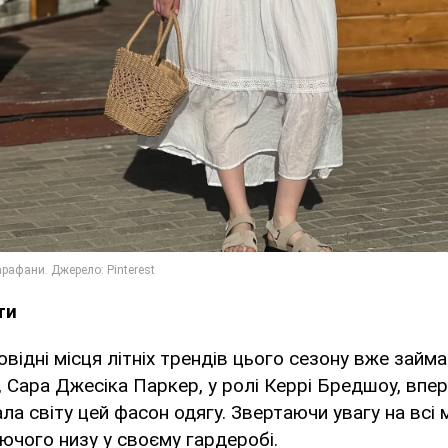
ти
овідні місця літніх трендів цього сезону вже займ
 Сара Джесіка Паркер, у ролі Керрі Бредшоу, впе
а світу цей фасон одягу. Звертаючи увагу на всі м
ючого низу у своєму гардеробі.