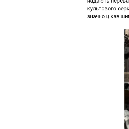
надають переваг
культового сері
значно цікавіши