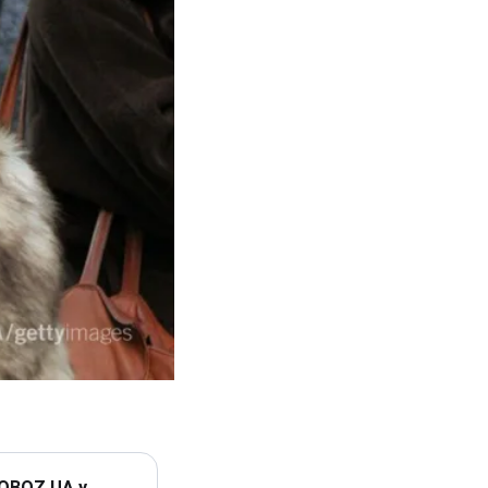
 OBOZ.UA у