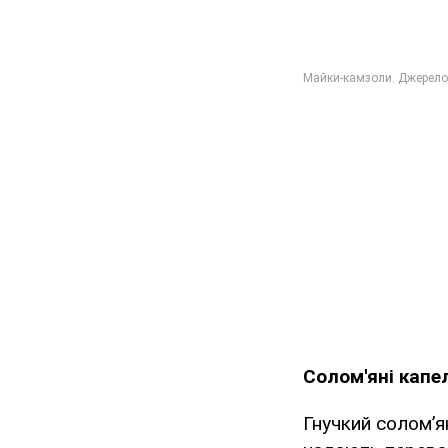
Солом'яні капе
Гнучкий солом’я