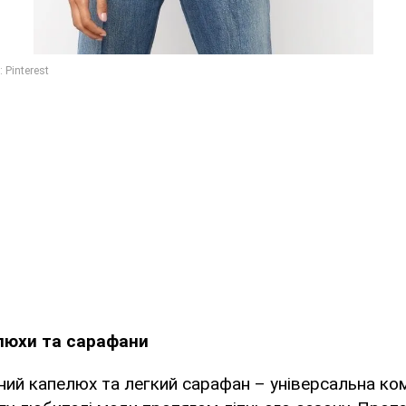
люхи та сарафани
ний капелюх та легкий сарафан – універсальна комб