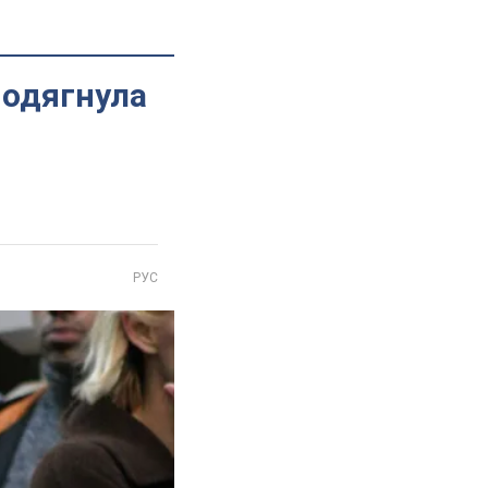
е одягнула
РУС