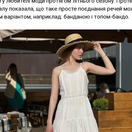
у любителі моди протягом літнього сезону. Проте
алу показала, що таке просте поєднання речей мо
м варіантом, наприклад: банданою і топом-бандо.