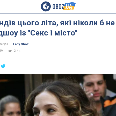
ндів цього літа, які ніколи б н
шоу із "Секс і місто"
акун
Lady Oboz
39
2,4 т.