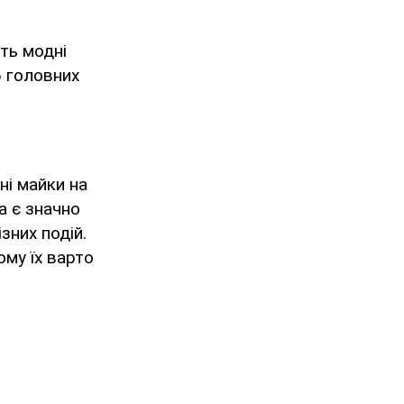
ть модні
6 головних
ні майки на
а є значно
зних подій.
му їх варто