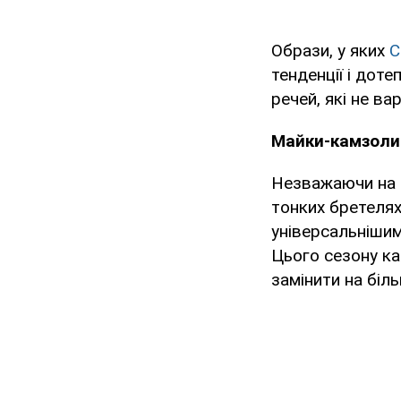
Образи, у яких
С
тенденції і дот
речей, які не ва
Майки-камзоли
Незважаючи на т
тонких бретелях
універсальнішим
Цього сезону ка
замінити на біл