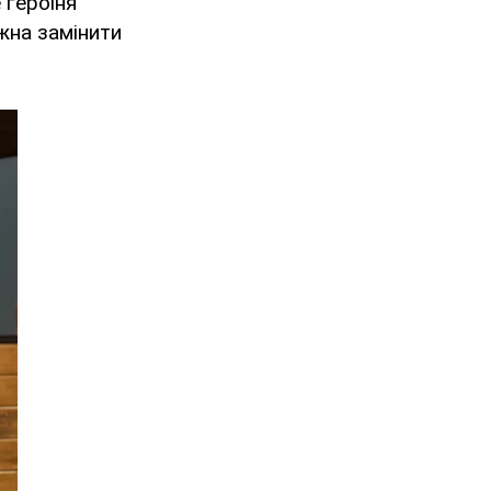
 героїня
жна замінити