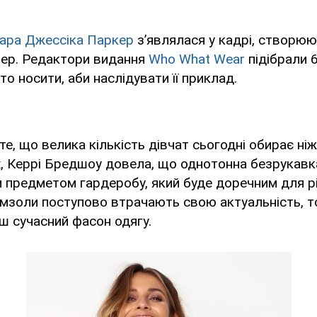
ара Джессіка Паркер
з’являлася у кадрі, створюю
епер. Редактори видання
Who What Wear
підібрали 
рто носити, аби наслідувати її приклад.
е, що велика кількість дівчат сьогодні обирає ніж
, Керрі Бредшоу довела, що однотонна безрукавк
 предметом гардеробу, який буде доречним для рі
мзоли поступово втрачають свою актуальність, то
ьш сучасний фасон одягу.