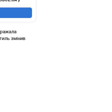
 вражала
тиль змінив