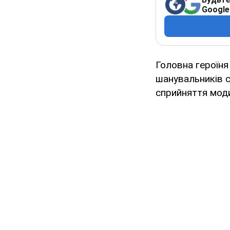
Google
Головна героїня
шанувальників с
сприйняття моди