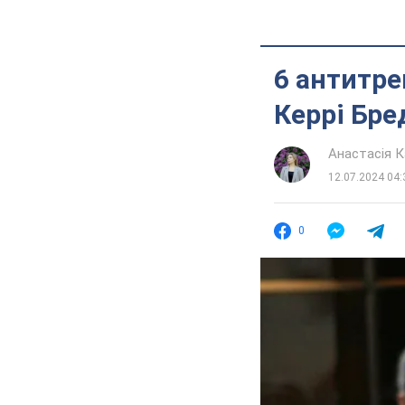
6 антитре
Керрі Бред
Анастасія К
12.07.2024 04:
0