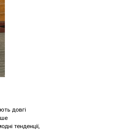
ають довгі
рше
одні тенденції,