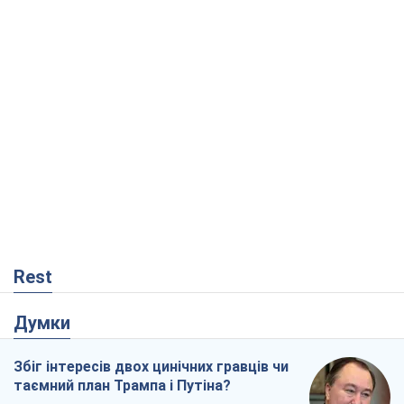
Rest
Думки
Збіг інтересів двох цинічних гравців чи
таємний план Трампа і Путіна?
Віктор Швець
8,0 т.
Мінськ готується до функціонування в
умовах масштабної воєнної кризи
Олександр Левченко
13,8 т.