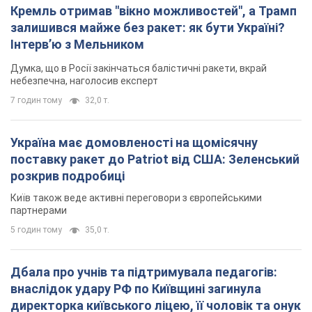
Україна має домовленості на щомісячну
поставку ракет до Patriot від США: Зеленський
розкрив подробиці
Київ також веде активні переговори з європейськими
партнерами
5 годин тому
35,0 т.
Дбала про учнів та підтримувала педагогів:
внаслідок удару РФ по Київщині загинула
директорка київського ліцею, її чоловік та онук
Вічна пам'ять жертвам російського терору
6 годин тому
16,9 т.