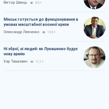
Ні зброї, ні людей: як Лукашенко будує
нову армію
Ігар Тишкевич
11,1 т.
Коли закінчиться війна?
Юрій Хрістензен
5,6 т.