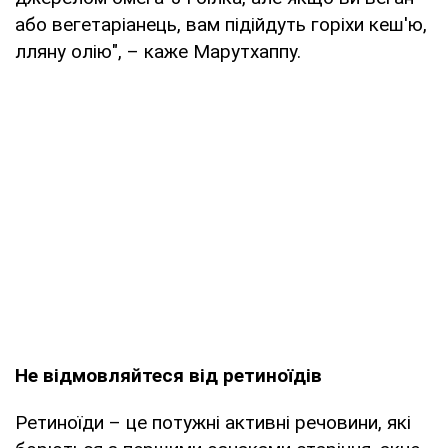
або вегетаріанець, вам підійдуть горіхи кеш'ю,
лляну олію", – каже Марутхаппу.
Не відмовляйтеся від ретиноїдів
Ретиноїди – це потужні активні речовини, які