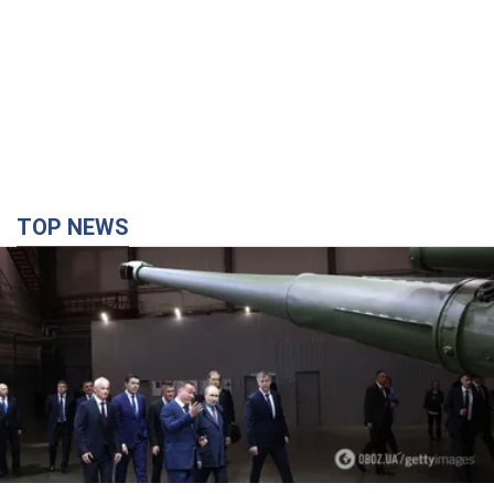
TOP NEWS
Кремль отримав "вікно можливостей", а Трамп
залишився майже без ракет: як бути Україні?
Інтерв’ю з Мельником
Думка, що в Росії закінчаться балістичні ракети, вкрай
небезпечна, наголосив експерт
7 годин тому
32,0 т.