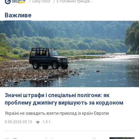
Значні штрафи і спеціальні полігони: як
проблему джипінгу вирішують за кордоном
Україні не завадить взяти приклад із країн Європи
8.08.2026 05:10
1,9 т.
На Прикарпатті після аномальної
спеки пройшла потужна злива:
дороги перетворились на річки.
Відео
Негода накрила Івано-Франківщину та
курортний Буковель
10 годин тому
21,4 т.
Жінці нарахували 729 тис. грн боргу