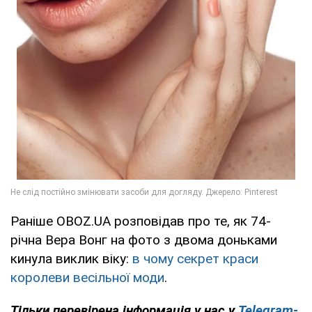
Раніше OBOZ.UA розповідав про те, як 74-
річна Вера Вонг на фото з двома доньками
кинула виклик віку:
в чому секрет краси
королеви весільної моди
.
Тільки перевірена інформація у нас у
Telegram-