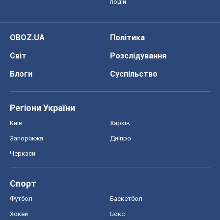
Регіони України
Київ
Харків
Запоріжжя
Дніпро
Черкаси
Спорт
Футбол
Баскетбол
Хокей
Бокс
Формула-1
Моя школа
ГДЗ
Підручники
Онлайн уроки
ДПА
ЗНО
НМТ