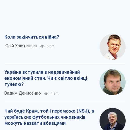
Україна вступила в надзвичайний
економічний стан. Чи є світло вкінці
тунелю?
Вадим Денисенко
4,8 т.
Чий буде Крим, той і переможе (NSJ), а
українських футбольних чиновників
можуть назвати вбивцями
Олександр Кірш
5,0 т.
Захід проспав загрозу: Росія може
перевірити НАТО війною
Леонід Невзлін
7,2 т.
Всі думки