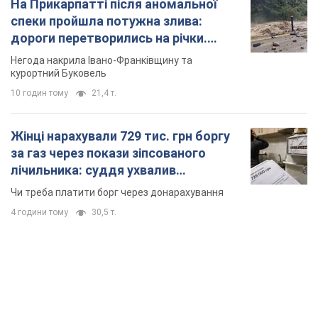
за газ через покази зіпсованого
лічильника: суддя ухвалив
неочікуване рішення
Чи треба платити борг через донарахування
4 години тому
30,5 т.