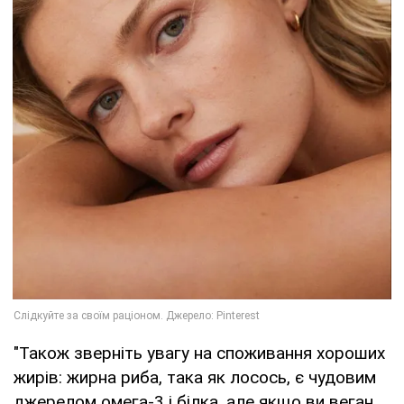
"Також зверніть увагу на споживання хороших
жирів: жирна риба, така як лосось, є чудовим
джерелом омега-3 і білка, але якщо ви веган