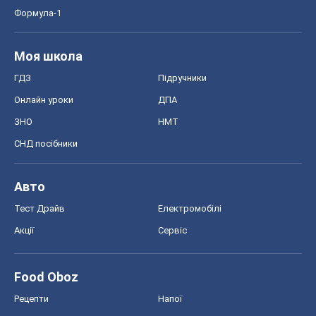
СНД посібники
Авто
Тест Драйв
Електромобілі
Акції
Сервіс
Food Oboz
Рецепти
Напої
Дієти
Економіка
Ринки та компанії
Макроекономіка
MedOboz
Новини медицини
MAMACLUB