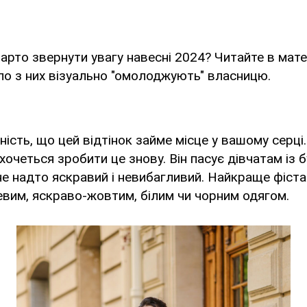
варто звернути увагу навесні 2024? Читайте в мате
о з них візуально "омолоджують" власницю.
ність, що цей відтінок займе місце у вашому серці
ахочеться зробити це знову. Він пасує дівчатам із 
не надто яскравий і невибагливий. Найкраще фіст
вим, яскраво-жовтим, білим чи чорним одягом.