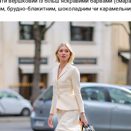
ати вершковий із більш яскравими барвами (смар
им, брудно-блакитним, шоколадним чи карамельни