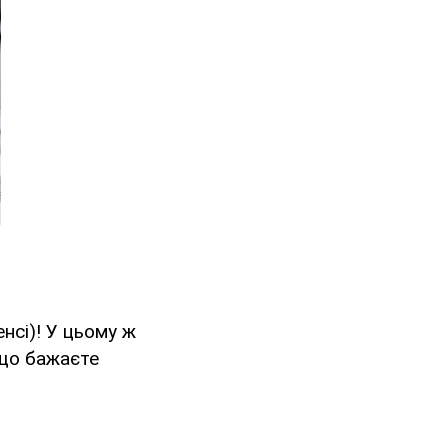
нсі)! У цьому ж
кщо бажаєте