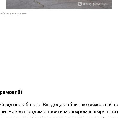
кремовий)
й відтінок білого. Він додає обличчю свіжості й т
іри. Навесні радимо носити монохромні шкіряні чи 