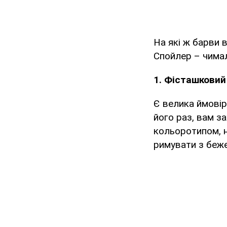
На які ж барви 
Спойлер – чимал
1. Фісташковий
Є велика ймовір
його раз, вам з
кольоротипом, 
римувати з беже