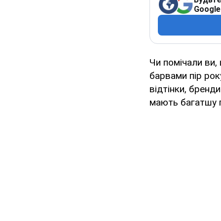
Google
Чи помічали ви,
барвами пір рок
відтінки, бренд
мають багатшу га