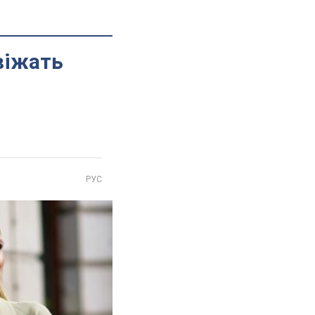
віжать
РУС