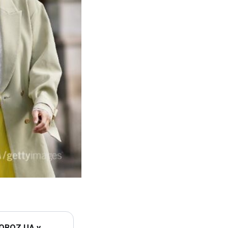
 OBOZ.UA у