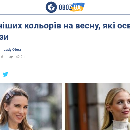
іших кольорів на весну, які ос
зи
Lady Oboz
16
42,2 т.