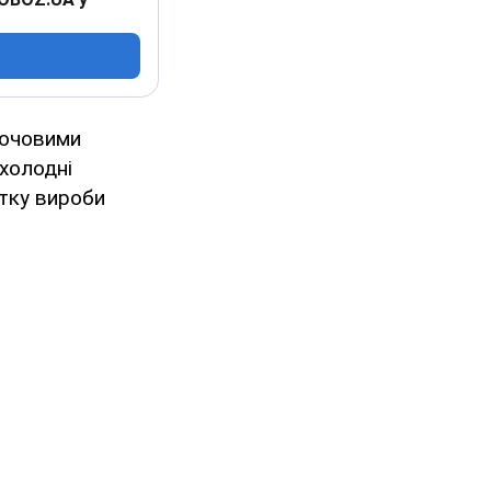
лючовими
 холодні
ітку вироби