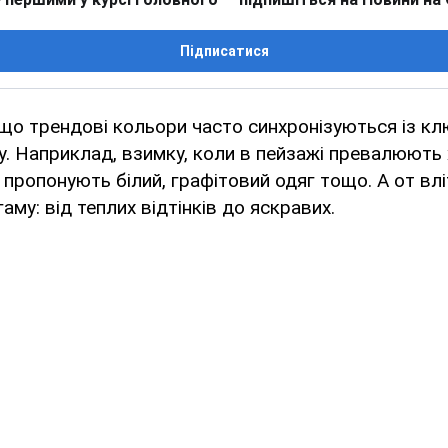
Підписатися
 що трендові кольори часто синхронізуються із к
у. Наприклад, взимку, коли в пейзажі превалюють
и пропонують білий, графітовий одяг тощо. А от вл
му: від теплих відтінків до яскравих.