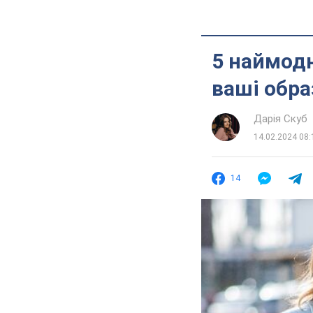
5 наймодн
ваші обра
Дарія Скуб
14.02.2024 08:
14