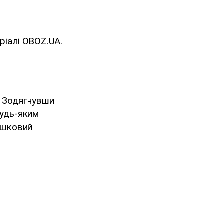
ріалі OBOZ.UA.
. Зодягнувши
будь-яким
ашковий