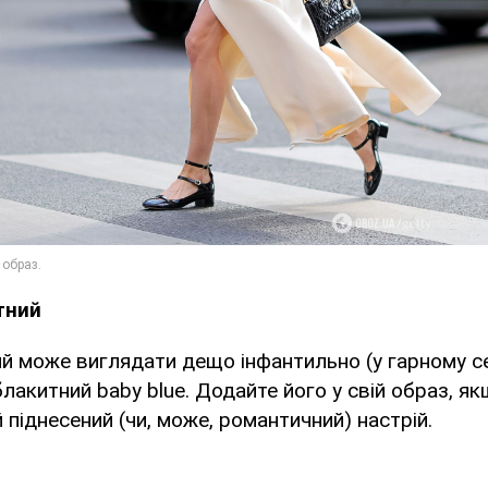
тний
 може виглядати дещо інфантильно (у гарному се
блакитний baby blue. Додайте його у свій образ, я
 піднесений (чи, може, романтичний) настрій.