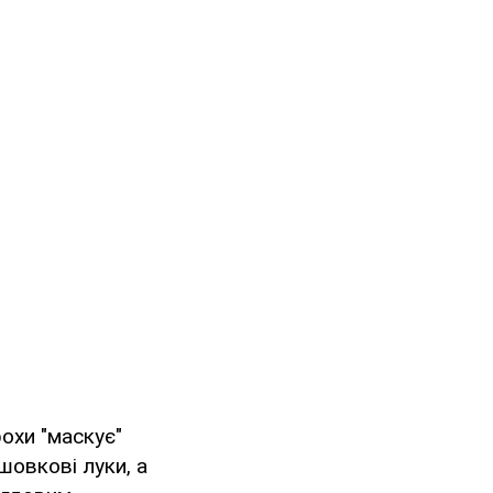
рохи "маскує"
шовкові луки, а