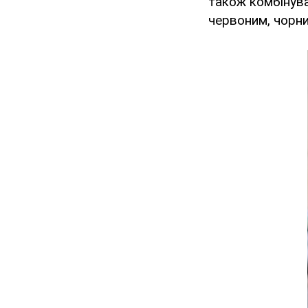
також комбінув
червоним, чорн