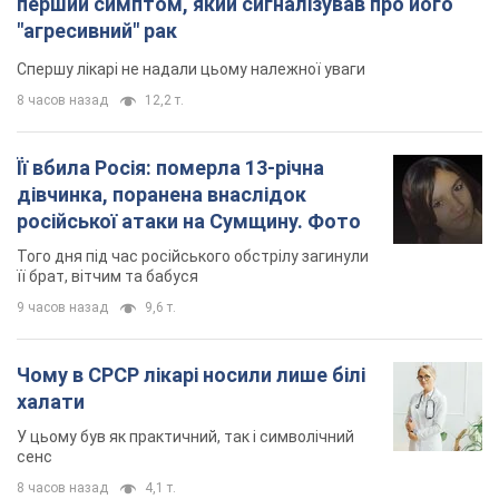
перший симптом, який сигналізував про його
"агресивний" рак
Спершу лікарі не надали цьому належної уваги
8 часов назад
12,2 т.
Її вбила Росія: померла 13-річна
дівчинка, поранена внаслідок
російської атаки на Сумщину. Фото
Того дня під час російського обстрілу загинули
її брат, вітчим та бабуся
9 часов назад
9,6 т.
Чому в СРСР лікарі носили лише білі
халати
У цьому був як практичний, так і символічний
сенс
8 часов назад
4,1 т.