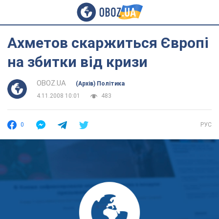
Ахметов скаржиться Європі
на збитки від кризи
OBOZ.UA
(Архів) Політика
4.11.2008 10:01
483
0
РУС