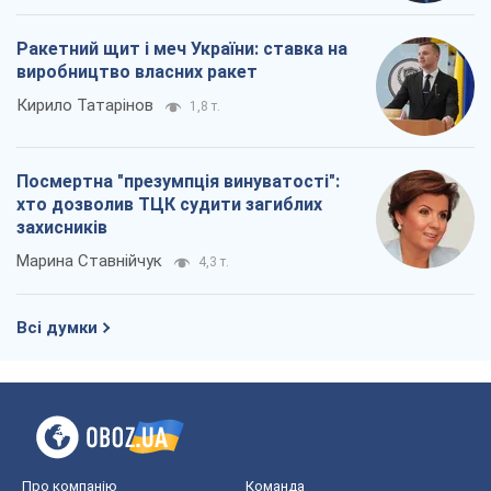
Ракетний щит і меч України: ставка на
виробництво власних ракет
Кирило Татарінов
1,8 т.
Посмертна "презумпція винуватості":
хто дозволив ТЦК судити загиблих
захисників
Марина Ставнійчук
4,3 т.
Всі думки
Про компанію
Команда