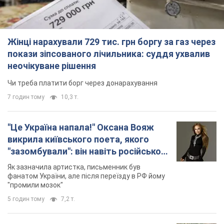
Жінці нарахували 729 тис. грн боргу за газ через
покази зіпсованого лічильника: суддя ухвалив
неочікуване рішення
Чи треба платити борг через донарахування
7 годин тому
10,3 т.
"Це Україна напала!" Оксана Вояж
викрила київського поета, якого
"зазомбували": він навіть російської
не знав, а тепер хоче геноциду
Як зазначила артистка, письменник був
українців
фанатом України, але після переїзду в РФ йому
"промили мозок"
5 годин тому
7,2 т.