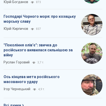
Юрій Богданов
873
Господарі Чорного моря: про козацьку
морську славу
Юрій Кирпичов
837
"Покоління олів'є": звичка до
російського виявилася сильнішою за
війну
Руслан Горовий
3,7 т.
Ось кінцева мета російського
масованого удару
Ігор Чернецький
4,9 т.
Всі думки