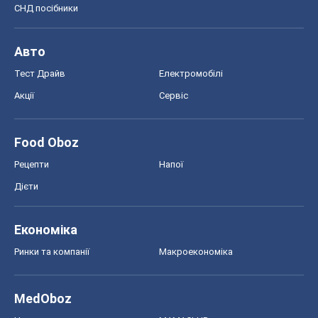
СНД посібники
Авто
Тест Драйв
Електромобілі
Акції
Сервіс
Food Oboz
Рецепти
Напої
Дієти
Економіка
Ринки та компанії
Макроекономіка
MedOboz