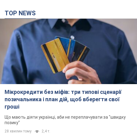
TOP NEWS
Мікрокредити без міфів: три типові сценарії
позичальника і план дій, щоб вберегти свої
гроші
Що мають діяти українці, аби не переплачувати за "швидку
позику"
28 хвилин тому
2,4 т.