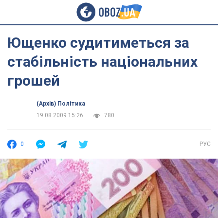
Ющенко судитиметься за
стабільність національних
грошей
(Архів) Політика
19.08.2009 15:26
780
0
РУС