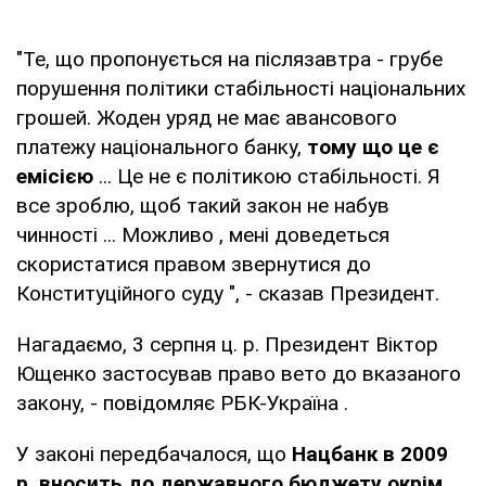
"Те, що пропонується на післязавтра - грубе
порушення політики стабільності національних
грошей. Жоден уряд не має авансового
платежу національного банку,
тому що це є
емісією
... Це не є політикою стабільності. Я
все зроблю, щоб такий закон не набув
чинності ... Можливо , мені доведеться
скористатися правом звернутися до
Конституційного суду ", - сказав Президент.
Нагадаємо, 3 серпня ц. р. Президент Віктор
Ющенко застосував право вето до вказаного
закону, - повідомляє РБК-Україна .
У законі передбачалося, що
Нацбанк в 2009
р. вносить до державного бюджету окрім