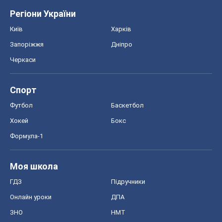
Регіони України
Київ
Харків
Запоріжжя
Дніпро
Черкаси
Спорт
Футбол
Баскетбол
Хокей
Бокс
Формула-1
Моя школа
ГДЗ
Підручники
Онлайн уроки
ДПА
ЗНО
НМТ